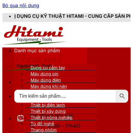
Bỏ qua nội dung
Ỹ THUẬT HITAMI - CUNG CẤP SẢN PHẨM CHÍNH HÃNG, 
Danh mục sản phẩm
Dụng cụ cầm tay
Máy dùng pin
Máy dùng điện
Máy dùng khí nén
Thiết bị đo kiểm
Thiết bị nâng đỡ
Thiết bị điện lạnh
Thiết bị xây dựng
Văn phòng làm việc:
Thiết bị nông nghiệp
Tủ đồ nghề
T2 - T7 (8h00 - 17h45)
Thang nhôm