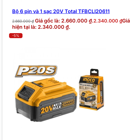
Bộ 6 pin và 1 sạc 20V Total TFBCLI20611
Giá gốc là: 2.660.000 ₫.
Giá
2.340.000
₫
2.660.000
₫
hiện tại là: 2.340.000 ₫.
-5%