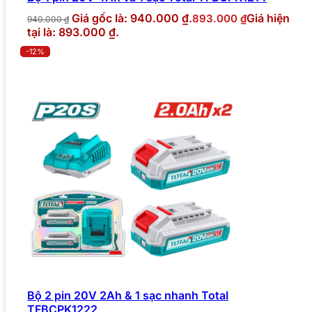
Giá gốc là: 940.000 ₫.
Giá hiện
893.000
₫
940.000
₫
tại là: 893.000 ₫.
-12%
Bộ 2 pin 20V 2Ah & 1 sạc nhanh Total
TFBCPK1222