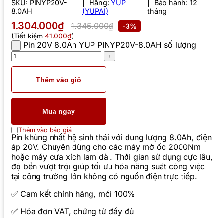
SKU:
PINYP20V-
Hãng:
YUP
Bảo hành: 12
8.0AH
(YUPAI)
tháng
1.304.000₫
1.345.000₫
-3%
(Tiết kiệm
41.000₫
)
Pin 20V 8.0Ah YUP PINYP20V-8.0AH số lượng
Thêm vào giỏ
Mua ngay
Thêm vào báo giá
Pin khủng nhất hệ sinh thái với dung lượng 8.0Ah, điện
áp 20V. Chuyên dùng cho các máy mở ốc 2000Nm
hoặc máy cưa xích lam dài. Thời gian sử dụng cực lâu,
độ bền vượt trội giúp tối ưu hóa năng suất công việc
tại công trường lớn không có nguồn điện trực tiếp.
✅ Cam kết chính hãng, mới 100%
✅ Hóa đơn VAT, chứng từ đầy đủ