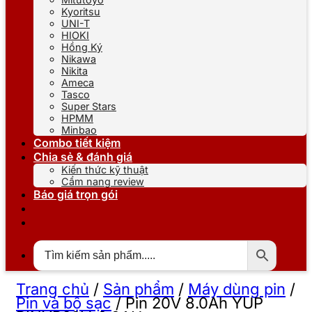
Kyoritsu
UNI-T
HIOKI
Hồng Ký
Nikawa
Nikita
Ameca
Tasco
Super Stars
HPMM
Minbao
Combo tiết kiệm
Chia sẻ & đánh giá
Kiến thức kỹ thuật
Cẩm nang review
Báo giá trọn gói
Trang chủ
/
Sản phẩm
/
Máy dùng pin
/
Pin và bộ sạc
/
Pin 20V 8.0Ah YUP