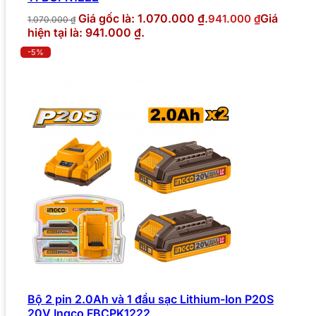
Giá gốc là: 1.070.000 ₫.
Giá
941.000
₫
1.070.000
₫
hiện tại là: 941.000 ₫.
-5%
Bộ 2 pin 2.0Ah và 1 đầu sạc Lithium-Ion P20S
20V Ingco FBCPK1222