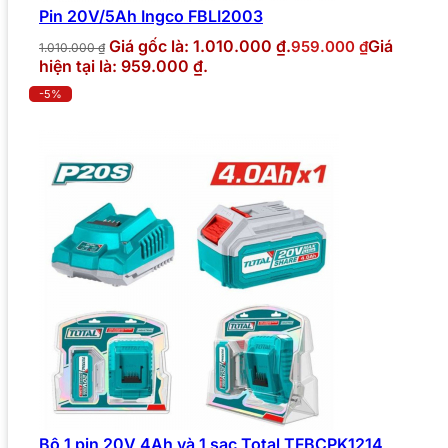
Pin 20V/5Ah Ingco FBLI2003
Giá gốc là: 1.010.000 ₫.
Giá
959.000
₫
1.010.000
₫
hiện tại là: 959.000 ₫.
-5%
Bộ 1 pin 20V 4Ah và 1 sạc Total TFBCPK1214