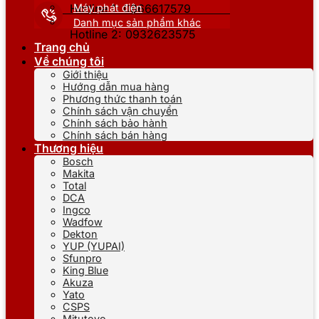
Máy phát điện
Hotline 1: 0866617579
Danh mục sản phẩm khác
Hotline 2: 0932623575
Trang chủ
Về chúng tôi
Giới thiệu
Hướng dẫn mua hàng
Phương thức thanh toán
Chính sách vận chuyển
Chính sách bảo hành
Chính sách bán hàng
Thương hiệu
Bosch
Makita
Total
DCA
Ingco
Wadfow
Dekton
YUP (YUPAI)
Sfunpro
King Blue
Akuza
Yato
CSPS
Mitutoyo