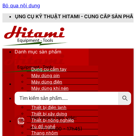
Bỏ qua nội dung
THUẬT HITAMI - CUNG CẤP SẢN PHẨM CHÍNH HÃNG, MỚ
Danh mục sản phẩm
Dụng cụ cầm tay
Máy dùng pin
Máy dùng điện
Máy dùng khí nén
Thiết bị đo kiểm
Thiết bị nâng đỡ
Thiết bị điện lạnh
Thiết bị xây dựng
Văn phòng làm việc:
Thiết bị nông nghiệp
Tủ đồ nghề
T2 - T7 (8h00 - 17h45)
Thang nhôm