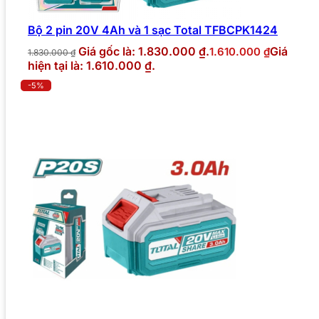
Bộ 2 pin 20V 4Ah và 1 sạc Total TFBCPK1424
Giá gốc là: 1.830.000 ₫.
Giá
1.610.000
₫
1.830.000
₫
hiện tại là: 1.610.000 ₫.
-5%