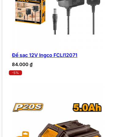
Đế sạc 12V Ingco FCLI12071
84.000
₫
-5%