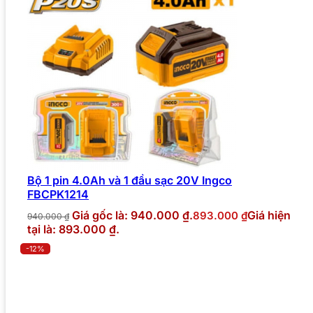
Bộ 1 pin 4.0Ah và 1 đầu sạc 20V Ingco
FBCPK1214
Giá gốc là: 940.000 ₫.
Giá hiện
893.000
₫
940.000
₫
tại là: 893.000 ₫.
-12%