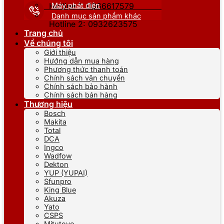
Máy phát điện
Hotline 1: 0866617579
Danh mục sản phẩm khác
Hotline 2: 0932623575
Trang chủ
Về chúng tôi
Giới thiệu
Hướng dẫn mua hàng
Phương thức thanh toán
Chính sách vận chuyển
Chính sách bảo hành
Chính sách bán hàng
Thương hiệu
Bosch
Makita
Total
DCA
Ingco
Wadfow
Dekton
YUP (YUPAI)
Sfunpro
King Blue
Akuza
Yato
CSPS
Mitutoyo