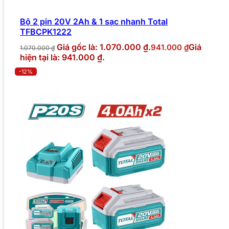
Bộ 2 pin 20V 2Ah & 1 sạc nhanh Total
TFBCPK1222
Giá gốc là: 1.070.000 ₫.
Giá
941.000
₫
1.070.000
₫
hiện tại là: 941.000 ₫.
-12%