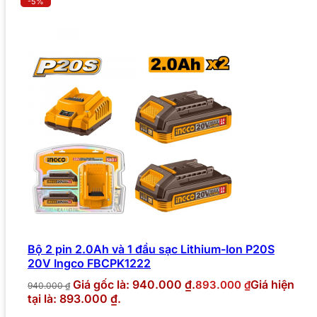
-5%
Bộ 2 pin 2.0Ah và 1 đầu sạc Lithium-Ion P20S
20V Ingco FBCPK1222
Giá gốc là: 940.000 ₫.
Giá hiện
893.000
₫
940.000
₫
tại là: 893.000 ₫.