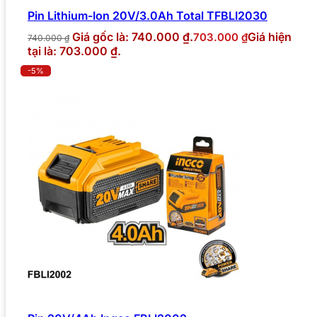
Pin Lithium-Ion 20V/3.0Ah Total TFBLI2030
Giá gốc là: 740.000 ₫.
Giá hiện
703.000
₫
740.000
₫
tại là: 703.000 ₫.
-5%