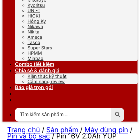
Kyoritsu
UNI-T
HIOKI
Hồng Ký
Nikawa
Nikita
Ameca
Tasco
Super Stars
HPMM
Minbao
Combo tiết kiệm
Chia sẻ & đánh giá
Kiến thức kỹ thuật
Cẩm nang review
Báo giá trọn gói
Trang chủ
/
Sản phẩm
/
Máy dùng pin
/
Pin và bộ sạc
/
Pin 16V 2.0Ah YUP