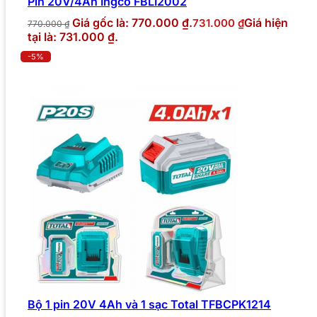
Pin 20V/4Ah Ingco FBLI2002
Giá gốc là: 770.000 ₫.
Giá hiện
731.000
₫
770.000
₫
tại là: 731.000 ₫.
-5%
Bộ 1 pin 20V 4Ah và 1 sạc Total TFBCPK1214