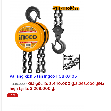
Pa lăng xích 5 tấn Ingco HCBK0105
Giá gốc là: 3.440.000 ₫.
Giá
3.268.000
₫
3.440.000
₫
hiện tại là: 3.268.000 ₫.
-5%