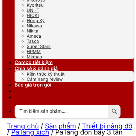
Kyoritsu
UNI-T
HIOKI
Hồng Ký
Nikawa
Nikita
Ameca
Tasco
Super Stars
HPMM
Minbao
Combo tiết kiệm
Chia sẻ & đánh giá
Kiến thức kỹ thuật
Cẩm nang review
Báo giá trọn gói
Trang chủ
/
Sản phẩm
/
Thiết bị nâng đỡ
/
Pa lăng xích
/
Pa lăng đòn bẩy 3 tấn