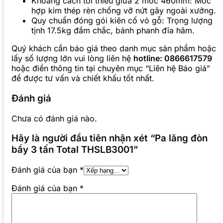
Khoảng cách tối thiểu giữa 2 móc 460mm: Móc
hợp kim thép rèn chống vỡ nứt gãy ngoài xưởng.
Quy chuẩn đóng gói kiên cố vỏ gỗ: Trọng lượng
tịnh 17.5kg đầm chắc, bánh phanh đĩa hãm.
Quý khách cần báo giá theo danh mục sản phẩm hoặc
lấy số lượng lớn vui lòng liên hệ
hotline: 0866617579
hoặc điền thông tin tại chuyên mục “Liên hệ Báo giá”
để được tư vấn và chiết khấu tốt nhất.
Đánh giá
Chưa có đánh giá nào.
Hãy là người đầu tiên nhận xét “Pa lăng đòn
bẩy 3 tấn Total THSLB3001”
Đánh giá của bạn
*
Đánh giá của bạn
*