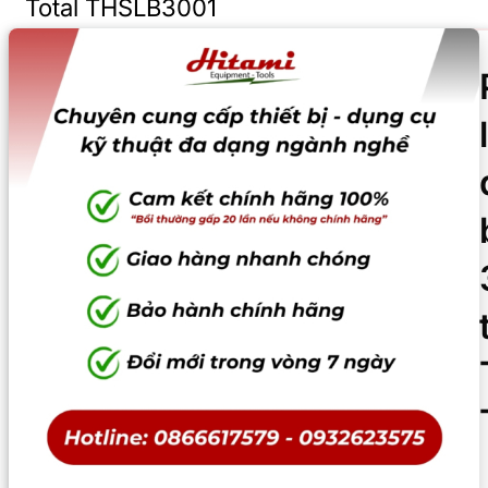
Total THSLB3001