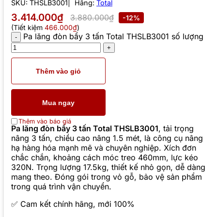
SKU:
THSLB3001
Hãng:
Total
3.414.000₫
3.880.000₫
-12%
(Tiết kiệm
466.000₫
)
Pa lăng đòn bẩy 3 tấn Total THSLB3001 số lượng
Thêm vào giỏ
Mua ngay
Thêm vào báo giá
Pa lăng đòn bẩy 3 tấn Total THSLB3001
, tải trọng
nâng 3 tấn, chiều cao nâng 1.5 mét, là công cụ nâng
hạ hàng hóa mạnh mẽ và chuyên nghiệp. Xích đơn
chắc chắn, khoảng cách móc treo 460mm, lực kéo
320N. Trọng lượng 17.5kg, thiết kế nhỏ gọn, dễ dàng
mang theo. Đóng gói trong vỏ gỗ, bảo vệ sản phẩm
trong quá trình vận chuyển.
✅ Cam kết chính hãng, mới 100%