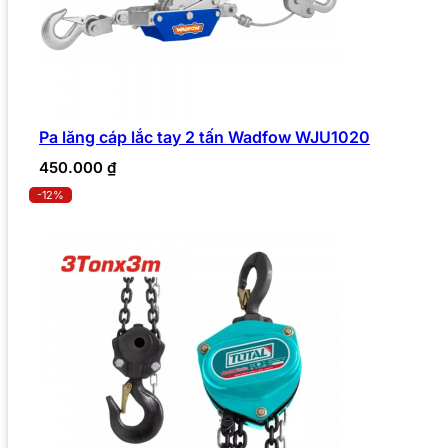
Pa lăng cáp lắc tay 2 tấn Wadfow WJU1020
450.000
₫
-12%