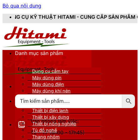
Bỏ qua nội dung
 THUẬT HITAMI - CUNG CẤP SẢN PHẨM CHÍNH HÃNG, MỚ
Danh mục sản phẩm
Dụng cụ cầm tay
Máy dùng pin
Máy dùng điện
Máy dùng khí nén
Thiết bị đo kiểm
Thiết bị nâng đỡ
Thiết bị điện lạnh
Thiết bị xây dựng
Văn phòng làm việc:
Thiết bị nông nghiệp
Tủ đồ nghề
T2 - T7 (8h00 - 17h45)
Thang nhôm