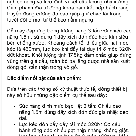
nghiệp nặng và kéo định vị kết cấu khung nhà xưởng.
Cụm phanh đĩa tự động khóa hãm kết hợp bánh răng
truyền động cường độ cao giúp giữ chắc tải trọng
tuyệt đối ở mọi tư thế kéo nằm ngang.
Cỗ máy đáp ứng trọng lượng nâng 3 tấn với chiều cao
nâng 1.5m, sử dụng 1 dây xích đơn đúc hợp kim siêu
bền chống xước. Khoảng cách tối thiểu giữa hai móc
kéo là 460mm, lực kéo khi đầy tải duy trì ở mốc 320N
dứt khoát. Khối lượng tịnh 17.5kg đầm chắc giúp đứng
vững trên giá cẩu, toàn bộ pa lăng được nhà sản xuất
đóng gói cẩn thận trong vỏ gỗ.
Đặc điểm nổi bật của sản phẩm:
Dựa trên các thông số kỹ thuật thực tế, dòng thiết bị
này sở hữu những đặc điểm cụ thể sau đây:
Sức nâng định mức bạo liệt 3 tấn: Chiều cao
nâng 1.5m dùng dây xích đơn đúc gia nhiệt dẻo
dai.
Lực kéo đòn bẩy đầy tải mốc 320N: Cơ cấu
bánh răng đảo chiều gạt nhịp nhàng không giật.