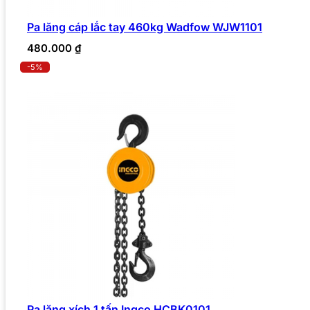
Pa lăng cáp lắc tay 460kg Wadfow WJW1101
480.000
₫
-5%
Pa lăng xích 1 tấn Ingco HCBK0101