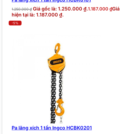
Giá gốc là: 1.250.000 ₫.
Giá
1.187.000
₫
1.250.000
₫
hiện tại là: 1.187.000 ₫.
-5%
Pa lăng xích 1 tấn Ingco HCBK0201