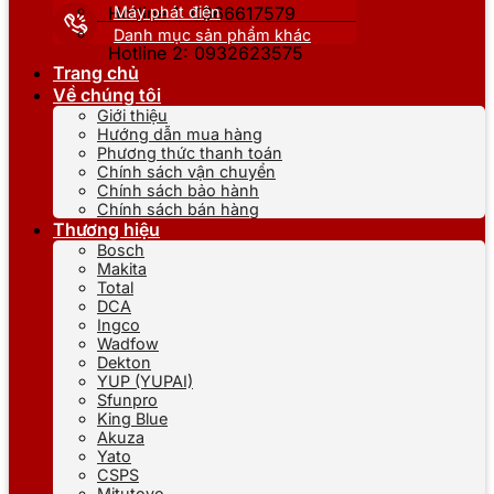
Máy phát điện
Hotline 1: 0866617579
Danh mục sản phẩm khác
Hotline 2: 0932623575
Trang chủ
Về chúng tôi
Giới thiệu
Hướng dẫn mua hàng
Phương thức thanh toán
Chính sách vận chuyển
Chính sách bảo hành
Chính sách bán hàng
Thương hiệu
Bosch
Makita
Total
DCA
Ingco
Wadfow
Dekton
YUP (YUPAI)
Sfunpro
King Blue
Akuza
Yato
CSPS
Mitutoyo