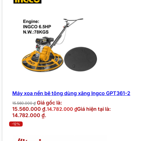
Máy xoa nền bê tông dùng xăng Ingco GPT361-2
Giá gốc là:
15.560.000
₫
15.560.000 ₫.
Giá hiện tại là:
14.782.000
₫
14.782.000 ₫.
-12%