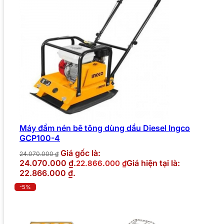
Máy đầm nén bê tông dùng dầu Diesel Ingco
GCP100-4
Giá gốc là:
24.070.000
₫
24.070.000 ₫.
Giá hiện tại là:
22.866.000
₫
22.866.000 ₫.
-5%