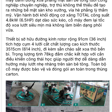
máy đánh bóng xoa phẳng mặt sàn bê tông tươi công
nghiệp chuyên nghiệp, trợ thủ không thể thiếu để tạo
ra những bề mặt sàn kho xưởng, vỉa hè phẳng lỳ thẩm
mỹ. Vận hành bởi khối động cơ xăng TOTAL công suất
4.8kW (6.5HP) dạt dào sức kéo, cỗ máy đem lại tốc
độ xoa lướt siêu mịn mà không làm biến dạng phôi
vữa.
Thiết bị sở hữu đường kính rotor rộng 91cm (36 inch)
tích hợp cụm 4 lưỡi cắt chất lượng cao kích thước
3515cm (614 inch), đi kèm sẵn chảo sắt xoa thô bền
bỉ. Trọng lượng tịnh 78kg đầm chắc kết hợp với cần
điều khiển công thái học giúp người thợ dễ dàng dẫn
hướng máy lướt nhẹ nhàng trên sàn bê tông. Toàn bộ
cỗ máy được bảo vệ và đóng gói an toàn trong thùng
carton.