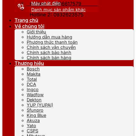
Máy phát điện
Hotline 1: 0866617579
Danh mục sản phẩm khác
Hotline 2: 0932623575
Trang chủ
Về chúng tôi
Giới thiệu
Hướng dẫn mua hàng
Phương thức thanh toán
Chính sách vận chuyển
Chính sách bảo hành
Chính sách bán hàng
Thương hiệu
Bosch
Makita
Total
DCA
Ingco
Wadfow
Dekton
YUP (YUPAI)
Sfunpro
King Blue
Akuza
Yato
CSPS
Mitutoyo