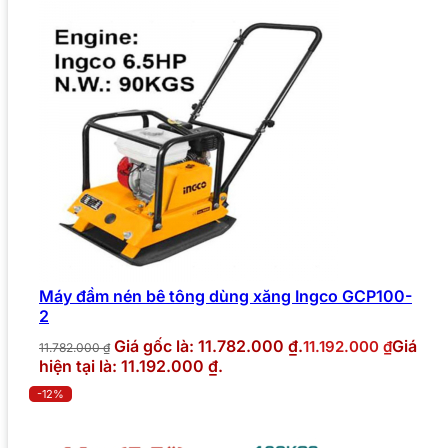
Máy đầm nén bê tông dùng xăng Ingco GCP100-
2
Giá gốc là: 11.782.000 ₫.
Giá
11.192.000
₫
11.782.000
₫
hiện tại là: 11.192.000 ₫.
-12%