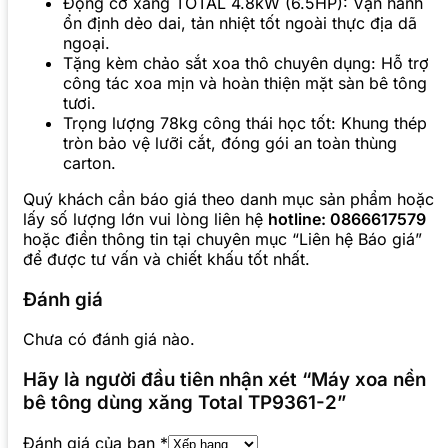
Động cơ xăng TOTAL 4.8kW (6.5HP): Vận hành
ổn định dẻo dai, tản nhiệt tốt ngoài thực địa dã
ngoại.
Tặng kèm chảo sắt xoa thô chuyên dụng: Hỗ trợ
công tác xoa mịn và hoàn thiện mặt sàn bê tông
tươi.
Trọng lượng 78kg công thái học tốt: Khung thép
tròn bảo vệ lưỡi cắt, đóng gói an toàn thùng
carton.
Quý khách cần báo giá theo danh mục sản phẩm hoặc
lấy số lượng lớn vui lòng liên hệ
hotline: 0866617579
hoặc điền thông tin tại chuyên mục “Liên hệ Báo giá”
để được tư vấn và chiết khấu tốt nhất.
Đánh giá
Chưa có đánh giá nào.
Hãy là người đầu tiên nhận xét “Máy xoa nền
bê tông dùng xăng Total TP9361-2”
Đánh giá của bạn
*