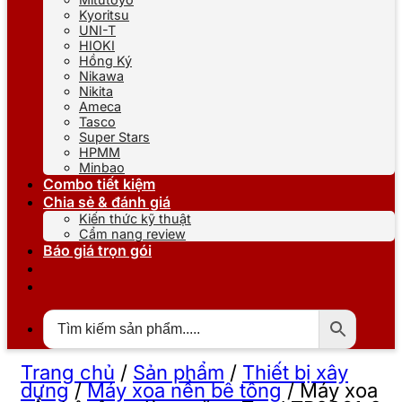
Kyoritsu
UNI-T
HIOKI
Hồng Ký
Nikawa
Nikita
Ameca
Tasco
Super Stars
HPMM
Minbao
Combo tiết kiệm
Chia sẻ & đánh giá
Kiến thức kỹ thuật
Cẩm nang review
Báo giá trọn gói
Trang chủ
/
Sản phẩm
/
Thiết bị xây
dựng
/
Máy xoa nền bê tông
/
Máy xoa