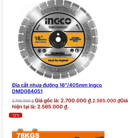
Đĩa cắt nhựa đường 16″/405mm Ingco
DMD064051
Giá gốc là: 2.700.000 ₫.
Giá
2.565.000
₫
2.700.000
₫
hiện tại là: 2.565.000 ₫.
-12%