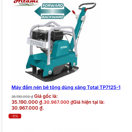
Máy đầm nén bê tông dùng xăng Total TP7125-1
Giá gốc là:
35.190.000
₫
35.190.000 ₫.
Giá hiện tại là:
30.967.000
₫
30.967.000 ₫.
-5%