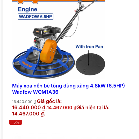
Máy xoa nền bê tông dùng xăng 4.8kW (6.5HP)
Wadfow WQM1A36
Giá gốc là:
16.440.000
₫
16.440.000 ₫.
Giá hiện tại là:
14.467.000
₫
14.467.000 ₫.
-5%