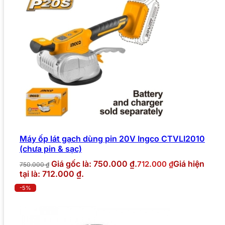
Máy ốp lát gạch dùng pin 20V Ingco CTVLI2010
(chưa pin & sạc)
Giá gốc là: 750.000 ₫.
Giá hiện
712.000
₫
750.000
₫
tại là: 712.000 ₫.
-5%