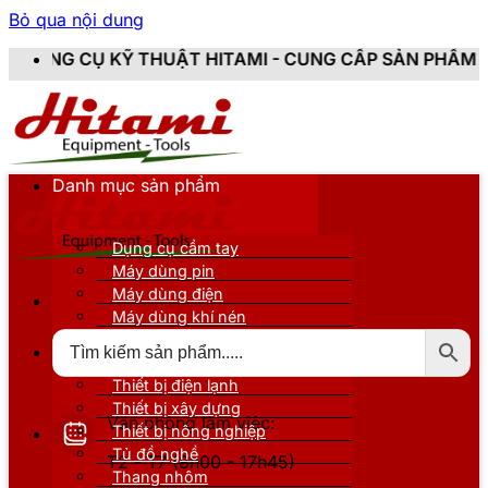
Bỏ qua nội dung
UẬT HITAMI - CUNG CẤP SẢN PHẨM CHÍNH HÃNG, MỚI 
Danh mục sản phẩm
Dụng cụ cầm tay
Máy dùng pin
Máy dùng điện
Máy dùng khí nén
Thiết bị đo kiểm
Thiết bị nâng đỡ
Thiết bị điện lạnh
Thiết bị xây dựng
Văn phòng làm việc:
Thiết bị nông nghiệp
Tủ đồ nghề
T2 - T7 (8h00 - 17h45)
Thang nhôm