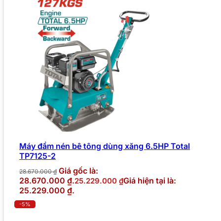
Máy đầm nén bê tông dùng xăng 6.5HP Total
TP7125-2
Giá gốc là:
28.670.000
₫
28.670.000 ₫.
Giá hiện tại là:
25.229.000
₫
25.229.000 ₫.
-5%