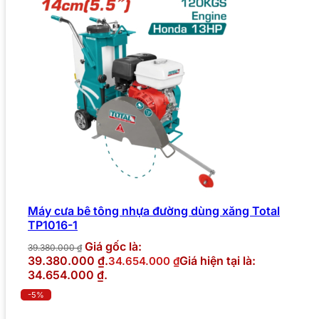
Máy cưa bê tông nhựa đường dùng xăng Total
TP1016-1
Giá gốc là:
39.380.000
₫
39.380.000 ₫.
Giá hiện tại là:
34.654.000
₫
34.654.000 ₫.
-5%