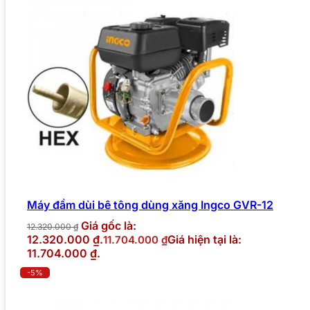
Máy đầm dùi bê tông dùng xăng Ingco GVR-12
Giá gốc là:
12.320.000
₫
12.320.000 ₫.
Giá hiện tại là:
11.704.000
₫
11.704.000 ₫.
-5%