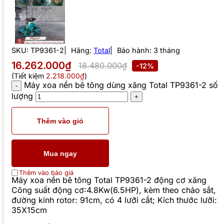
SKU:
TP9361-2
Hãng:
Total
Bảo hành: 3 tháng
16.262.000₫
18.480.000₫
-12%
(Tiết kiệm
2.218.000₫
)
Máy xoa nền bê tông dùng xăng Total TP9361-2 số
lượng
Thêm vào giỏ
Mua ngay
Thêm vào báo giá
Máy xoa nền bê tông Total TP9361-2 động cơ xăng
Công suất động cơ:4.8Kw(6.5HP), kèm theo chảo sắt,
đường kính rotor: 91cm, có 4 lưỡi cắt; Kích thước lưỡi:
35X15cm