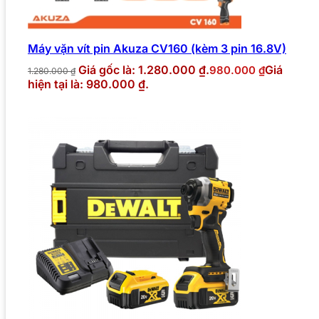
Máy vặn vít pin Akuza CV160 (kèm 3 pin 16.8V)
Giá gốc là: 1.280.000 ₫.
Giá
980.000
₫
1.280.000
₫
hiện tại là: 980.000 ₫.