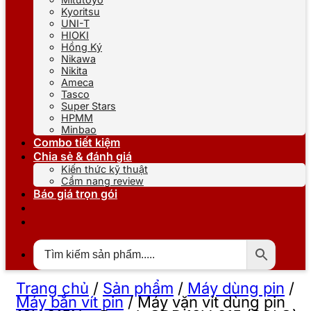
Kyoritsu
UNI-T
HIOKI
Hồng Ký
Nikawa
Nikita
Ameca
Tasco
Super Stars
HPMM
Minbao
Combo tiết kiệm
Chia sẻ & đánh giá
Kiến thức kỹ thuật
Cẩm nang review
Báo giá trọn gói
Trang chủ
/
Sản phẩm
/
Máy dùng pin
/
Máy bắn vít pin
/
Máy vặn vít dùng pin