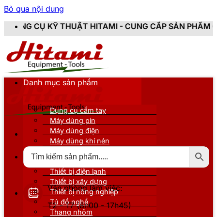
Bỏ qua nội dung
THUẬT HITAMI - CUNG CẤP SẢN PHẨM CHÍNH HÃNG, MỚI
Danh mục sản phẩm
Dụng cụ cầm tay
Máy dùng pin
Máy dùng điện
Máy dùng khí nén
Thiết bị đo kiểm
Thiết bị nâng đỡ
Thiết bị điện lạnh
Thiết bị xây dựng
Văn phòng làm việc:
Thiết bị nông nghiệp
Tủ đồ nghề
T2 - T7 (8h00 - 17h45)
Thang nhôm