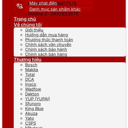
Máy phát điện
Hotline 1: 0866617579
Danh mục sản phẩm khác
Hotline 2: 0932623575
Trang chủ
Về chúng tôi
Giới thiệu
Hướng dẫn mua hàng
Phương thức thanh toán
Chính sách vận chuyển
Chính sách bảo hành
Chính sách bán hàng
Thương hiệu
Bosch
Makita
Total
DCA
Ingco
Wadfow
Dekton
YUP (YUPAI)
Sfunpro
King Blue
Akuza
Yato
CSPS
Mitutoyo