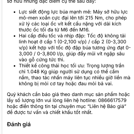
sở hữu những đặc điểm cụ thể sau đây:
Lực siết động lực búa mạnh mẽ: Máy sở hữu lực
mô-men xoắn cực đại lên tới 215 Nm, cho phép
xử lý các loại ốc vít kết cấu nặng với dải kích
thước ốc tối đa từ M6 đến M16.
Hai cấp điều tốc và nhịp đập: Tốc độ không tải
linh hoạt ở cấp 1 (0-2,100 v/p) / cấp 2 (0-3,300
v/p) kết hợp với tốc độ đập búa tương ứng đạt 0-
3,000 / 0-3,800 l/p, giúp đẩy mũi vít ngập sâu
vào gỗ cứng tức thì.
Thiết kế công thái học tối ưu: Trọng lượng trần
chỉ 1.048 Kg giúp người sử dụng có thể cầm
nắm, thao tác nhấn máy liên tục nhiều giờ liền mà
không bị mỏi cơ tay hoặc đau mỏi bả vai.
Quý khách cần báo giá theo danh mục sản phẩm hoặc
lấy số lượng lớn vui lòng liên hệ hotline: 0866617579
hoặc điền thông tin tại chuyên mục “Liên hệ Báo giá”
để được tư vấn và chiết khấu tốt nhất.
Đánh giá