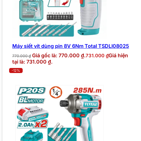
Máy siết vít dùng pin 8V 6Nm Total TSDLI08025
Giá gốc là: 770.000 ₫.
Giá hiện
731.000
₫
770.000
₫
tại là: 731.000 ₫.
-12%