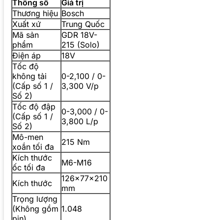
Thông số
Giá trị
Thương hiệu
Bosch
Xuất xứ
Trung Quốc
Mã sản
GDR 18V-
phẩm
215 (Solo)
Điện áp
18V
Tốc độ
không tải
0-2,100 / 0-
(Cấp số 1 /
3,300 V/p
Số 2)
Tốc độ đập
0-3,000 / 0-
(Cấp số 1 /
3,800 L/p
Số 2)
Mô-men
215 Nm
xoắn tối đa
Kích thước
M6-M16
ốc tối đa
126x77x210
Kích thước
mm
Trọng lượng
(Không gồm
1.048
pin)