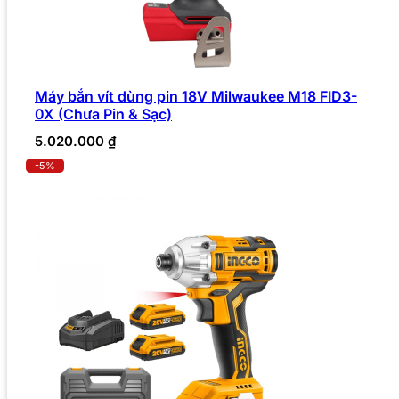
Máy bắn vít dùng pin 18V Milwaukee M18 FID3-
0X (Chưa Pin & Sạc)
5.020.000
₫
-5%