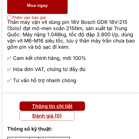
Mua ngay
Thêm vào báo giá
Thân máy vặn vít dùng pin 18V Bosch GDR 18V-215
(Solo) đạt mô-men xoắn 215Nm, sản xuất tại Trung
Quốc. Máy nặng 1.048kg, tốc độ đập 3.800 l/p, dùng
vặn vít M6-M16 siêu tốc, lưu ý thân máy trần chưa bao
gồm pin và bộ sạc đi kèm.
✅ Cam kết chính hãng, mới 100%
✅ Hóa đơn VAT, chứng từ đầy đủ
✅ Tư vấn hỗ trợ nhanh chóng
Thông tin chi tiết
Đánh giá (0)
Thông số kỹ thuật: