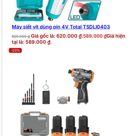
Máy siết vít dùng pin 4V Total TSDLI0403
Giá gốc là: 620.000 ₫.
Giá hiện
589.000
₫
620.000
₫
tại là: 589.000 ₫.
-23%