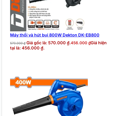
Máy thổi và hút bụi 800W Dekton DK-EB800
Giá gốc là: 570.000 ₫.
Giá hiện
456.000
₫
570.000
₫
tại là: 456.000 ₫.