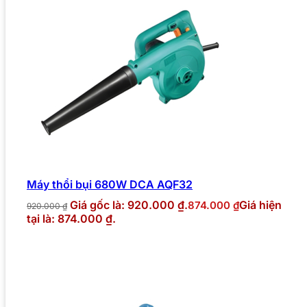
Máy thổi bụi 680W DCA AQF32
Giá gốc là: 920.000 ₫.
Giá hiện
874.000
₫
920.000
₫
tại là: 874.000 ₫.