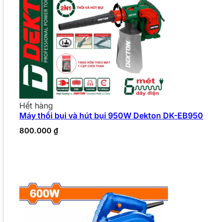
Hết hàng
Máy thổi bụi và hút bụi 950W Dekton DK-EB950
800.000
₫