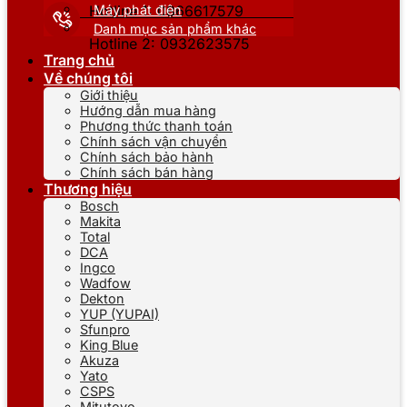
Máy phát điện
Hotline 1: 0866617579
Danh mục sản phẩm khác
Hotline 2: 0932623575
Trang chủ
Về chúng tôi
Giới thiệu
Hướng dẫn mua hàng
Phương thức thanh toán
Chính sách vận chuyển
Chính sách bảo hành
Chính sách bán hàng
Thương hiệu
Bosch
Makita
Total
DCA
Ingco
Wadfow
Dekton
YUP (YUPAI)
Sfunpro
King Blue
Akuza
Yato
CSPS
Mitutoyo