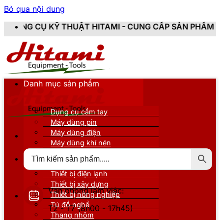
Bỏ qua nội dung
UẬT HITAMI - CUNG CẤP SẢN PHẨM CHÍNH HÃNG, MỚI 
Danh mục sản phẩm
Dụng cụ cầm tay
Máy dùng pin
Máy dùng điện
Máy dùng khí nén
Thiết bị đo kiểm
Thiết bị nâng đỡ
Thiết bị điện lạnh
Thiết bị xây dựng
Văn phòng làm việc:
Thiết bị nông nghiệp
Tủ đồ nghề
T2 - T7 (8h00 - 17h45)
Thang nhôm