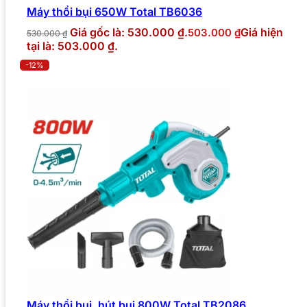
Máy thổi bụi 650W Total TB6036
Giá gốc là: 530.000 ₫.
Giá hiện
503.000
₫
530.000
₫
tại là: 503.000 ₫.
-12%
Máy thổi bụi, hút bụi 800W Total TB2086