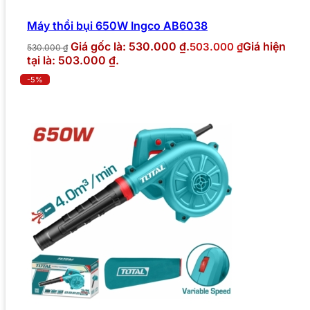
Máy thổi bụi 650W Ingco AB6038
Giá gốc là: 530.000 ₫.
Giá hiện
503.000
₫
530.000
₫
tại là: 503.000 ₫.
-5%