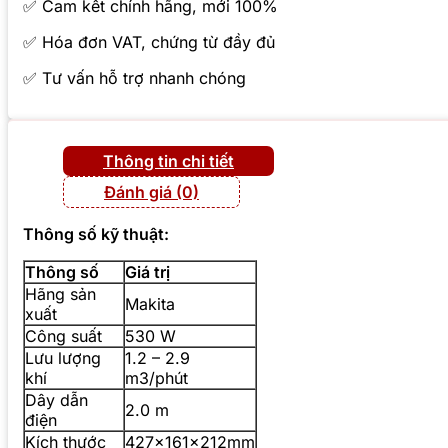
✅ Cam kết chính hãng, mới 100%
✅ Hóa đơn VAT, chứng từ đầy đủ
✅ Tư vấn hỗ trợ nhanh chóng
Thông tin chi tiết
Đánh giá (0)
Thông số kỹ thuật:
Thông số
Giá trị
Hãng sản
Makita
xuất
Công suất
530 W
Lưu lượng
1.2 – 2.9
khí
m3/phút
Dây dẫn
2.0 m
điện
Kích thước
427x161x212mm