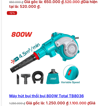
Giá gốc là: 650.000 ₫.
Giá hiện
520.000
₫
650.000
₫
tại là: 520.000 ₫.
-12%
Máy hút bụi thổi bụi 800W Total TB8036
Giá gốc là: 1.250.000 ₫.
Giá
1.100.000
₫
1.250.000
₫