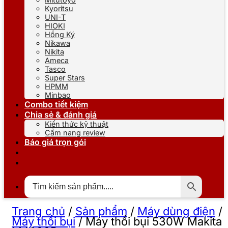
Kyoritsu
UNI-T
HIOKI
Hồng Ký
Nikawa
Nikita
Ameca
Tasco
Super Stars
HPMM
Minbao
Combo tiết kiệm
Chia sẻ & đánh giá
Kiến thức kỹ thuật
Cẩm nang review
Báo giá trọn gói
Trang chủ
/
Sản phẩm
/
Máy dùng điện
/
Máy thổi bụi
/
Máy thổi bụi 530W Makita