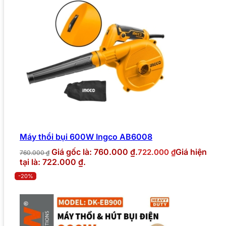
Máy thổi bụi 600W Ingco AB6008
Giá gốc là: 760.000 ₫.
Giá hiện
722.000
₫
760.000
₫
tại là: 722.000 ₫.
-20%