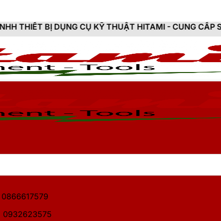
G CỤ KỸ THUẬT HITAMI - CUNG CẤP SẢN PHẨM CHÍNH H
1: 0866617579
2: 0932623575