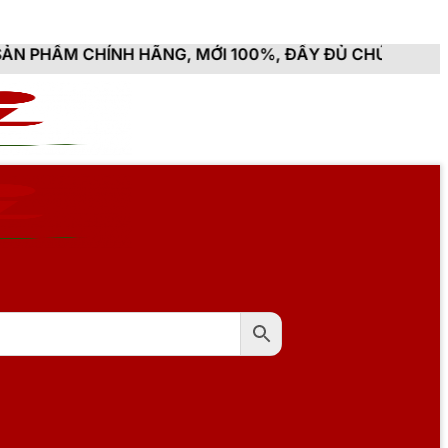
ÃNG, MỚI 100%, ĐẦY ĐỦ CHỨNG TỪ, HÓA ĐƠN VAT