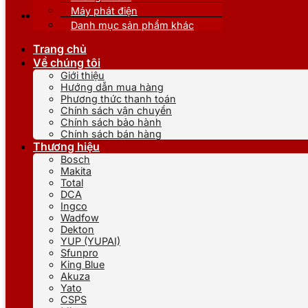
Máy phát điện
Danh mục sản phẩm khác
Trang chủ
Về chúng tôi
Giới thiệu
Hướng dẫn mua hàng
Phương thức thanh toán
Chính sách vận chuyển
Chính sách bảo hành
Chính sách bán hàng
Thương hiệu
Bosch
Makita
Total
DCA
Ingco
Wadfow
Dekton
YUP (YUPAI)
Sfunpro
King Blue
Akuza
Yato
CSPS