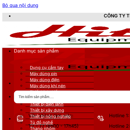
Bỏ qua nội dung
CÔNG TY TNHH THIẾT BỊ DỤN
Danh mục sản phẩm
Dụng cụ cầm tay
Máy dùng pin
Máy dùng điện
Máy dùng khí nén
Thiết bị đo kiểm
Thiết bị nâng đỡ
Thiết bị điện lạnh
Thiết bị xây dựng
Văn phòng làm việc:
Hotline 
Thiết bị nông nghiệp
Tủ đồ nghề
T2 - T7 (8h00 - 17h45)
Hotline 
Thang nhôm