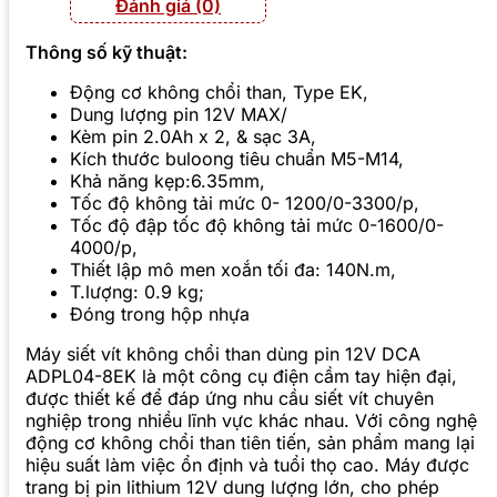
Đánh giá (0)
Thông số kỹ thuật:
Động cơ không chổi than, Type EK,
Dung lượng pin 12V MAX/
Kèm pin 2.0Ah x 2, & sạc 3A,
Kích thước buloong tiêu chuẩn M5-M14,
Khả năng kẹp:6.35mm,
Tốc độ không tải mức 0- 1200/0-3300/p,
Tốc độ đập tốc độ không tải mức 0-1600/0-
4000/p,
Thiết lập mô men xoắn tối đa: 140N.m,
T.lượng: 0.9 kg;
Đóng trong hộp nhựa
Máy siết vít không chổi than dùng pin 12V DCA
ADPL04-8EK là một công cụ điện cầm tay hiện đại,
được thiết kế để đáp ứng nhu cầu siết vít chuyên
nghiệp trong nhiều lĩnh vực khác nhau. Với công nghệ
động cơ không chổi than tiên tiến, sản phẩm mang lại
hiệu suất làm việc ổn định và tuổi thọ cao. Máy được
trang bị pin lithium 12V dung lượng lớn, cho phép