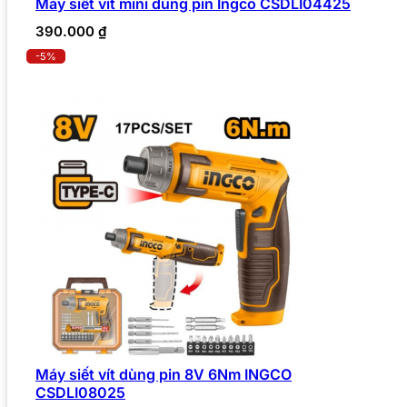
Máy siết vít mini dùng pin Ingco CSDLI04425
390.000
₫
-5%
Máy siết vít dùng pin 8V 6Nm INGCO
CSDLI08025