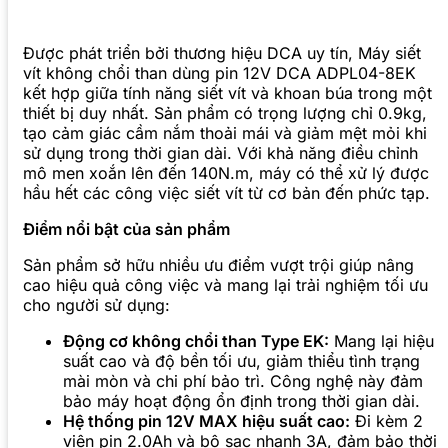
Được phát triển bởi thương hiệu DCA uy tín, Máy siết
vít không chổi than dùng pin 12V DCA ADPL04-8EK
kết hợp giữa tính năng siết vít và khoan búa trong một
thiết bị duy nhất. Sản phẩm có trọng lượng chỉ 0.9kg,
tạo cảm giác cầm nắm thoải mái và giảm mệt mỏi khi
sử dụng trong thời gian dài. Với khả năng điều chỉnh
mô men xoắn lên đến 140N.m, máy có thể xử lý được
hầu hết các công việc siết vít từ cơ bản đến phức tạp.
Điểm nổi bật của sản phẩm
Sản phẩm sở hữu nhiều ưu điểm vượt trội giúp nâng
cao hiệu quả công việc và mang lại trải nghiệm tối ưu
cho người sử dụng:
Động cơ không chổi than Type EK:
Mang lại hiệu
suất cao và độ bền tối ưu, giảm thiểu tình trạng
mài mòn và chi phí bảo trì. Công nghệ này đảm
bảo máy hoạt động ổn định trong thời gian dài.
Hệ thống pin 12V MAX hiệu suất cao:
Đi kèm 2
viên pin 2.0Ah và bộ sạc nhanh 3A, đảm bảo thời