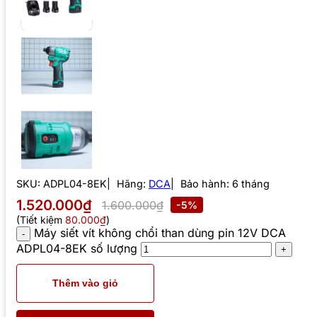
SKU:
ADPL04-8EK
Hãng:
DCA
Bảo hành: 6 tháng
1.520.000₫
1.600.000₫
-5%
(Tiết kiệm
80.000₫
)
Máy siết vít không chổi than dùng pin 12V DCA
ADPL04-8EK số lượng
Thêm vào giỏ