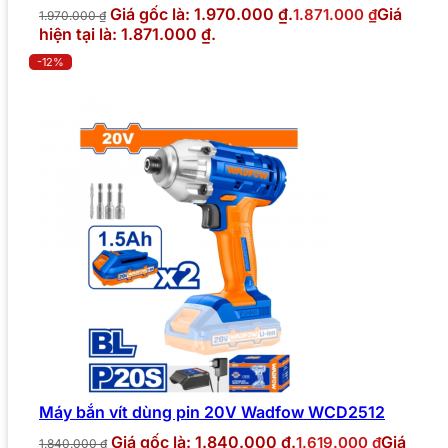
Giá gốc là: 1.970.000 ₫.
Giá
1.871.000
₫
1.970.000
₫
hiện tại là: 1.871.000 ₫.
-12%
Máy bắn vít dùng pin 20V Wadfow WCD2512
Giá gốc là: 1.840.000 ₫.
Giá
1.619.000
₫
1.840.000
₫