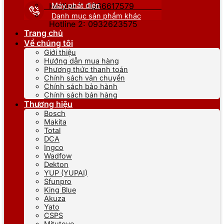
Máy phát điện
Hotline 1: 0866617579
Danh mục sản phẩm khác
Hotline 2: 0932623575
Trang chủ
Về chúng tôi
Giới thiệu
Hướng dẫn mua hàng
Phương thức thanh toán
Chính sách vận chuyển
Chính sách bảo hành
Chính sách bán hàng
Thương hiệu
Bosch
Makita
Total
DCA
Ingco
Wadfow
Dekton
YUP (YUPAI)
Sfunpro
King Blue
Akuza
Yato
CSPS
Mitutoyo