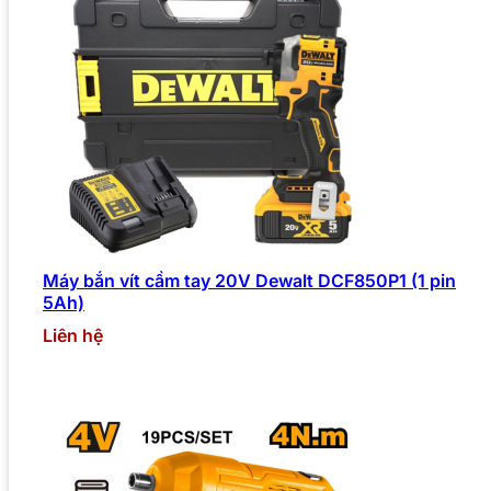
Máy bắn vít cầm tay 20V Dewalt DCF850P1 (1 pin
5Ah)
Liên hệ