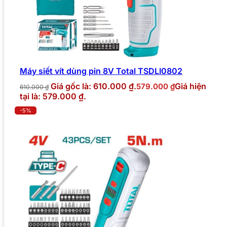
Máy siết vít dùng pin 8V Total TSDLI0802
Giá gốc là: 610.000 ₫.
Giá hiện
579.000
₫
610.000
₫
tại là: 579.000 ₫.
-5%