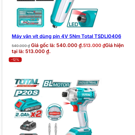
Máy vặn vít dùng pin 4V 5Nm Total TSDLI0406
Giá gốc là: 540.000 ₫.
Giá hiện
513.000
₫
540.000
₫
tại là: 513.000 ₫.
-12%