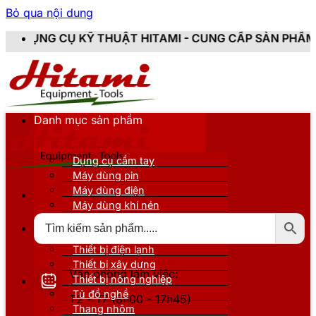
Bỏ qua nội dung
HUẬT HITAMI - CUNG CẤP SẢN PHẨM CHÍNH HÃNG, MỚI 
Danh mục sản phẩm
Dụng cụ cầm tay
Máy dùng pin
Máy dùng điện
Máy dùng khí nén
Thiết bị đo kiểm
Thiết bị nâng đỡ
Thiết bị điện lạnh
Thiết bị xây dựng
Văn phòng làm việc:
Thiết bị nông nghiệp
Tủ đồ nghề
T2 - T7 (8h00 - 17h45)
Thang nhôm