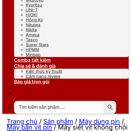
Kyoritsu
UNI-T
HIOKI
Hồng Ký
Nikawa
Nikita
Ameca
Tasco
Super Stars
HPMM
Minbao
Combo tiết kiệm
Chia sẻ & đánh giá
Kiến thức kỹ thuật
Cẩm nang review
Báo giá trọn gói
Trang chủ
/
Sản phẩm
/
Máy dùng pin
/
Máy bắn vít pin
/
Máy siết vít không chổi