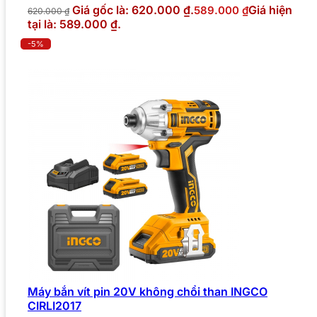
Giá gốc là: 620.000 ₫.
Giá hiện
589.000
₫
620.000
₫
tại là: 589.000 ₫.
-5%
Máy bắn vít pin 20V không chổi than INGCO
CIRLI2017