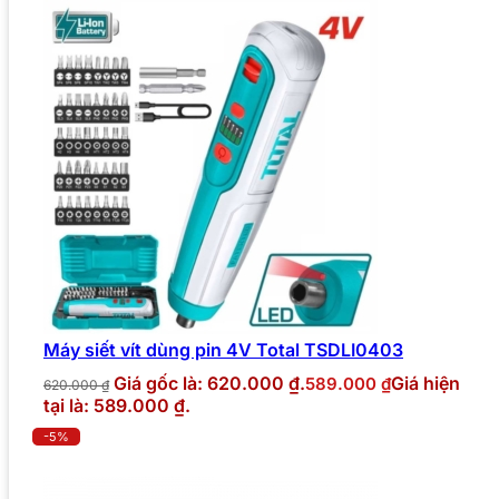
Máy siết vít dùng pin 4V Total TSDLI0403
Giá gốc là: 620.000 ₫.
Giá hiện
589.000
₫
620.000
₫
tại là: 589.000 ₫.
-5%