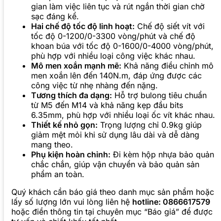
gian làm việc liên tục và rút ngắn thời gian chờ
sạc đáng kể.
Hai chế độ tốc độ linh hoạt:
Chế độ siết vít với
tốc độ 0-1200/0-3300 vòng/phút và chế độ
khoan búa với tốc độ 0-1600/0-4000 vòng/phút,
phù hợp với nhiều loại công việc khác nhau.
Mô men xoắn mạnh mẽ:
Khả năng điều chỉnh mô
men xoắn lên đến 140N.m, đáp ứng được các
công việc từ nhẹ nhàng đến nặng.
Tương thích đa dạng:
Hỗ trợ bulong tiêu chuẩn
từ M5 đến M14 và khả năng kẹp đầu bits
6.35mm, phù hợp với nhiều loại ốc vít khác nhau.
Thiết kế nhỏ gọn:
Trọng lượng chỉ 0.9kg giúp
giảm mệt mỏi khi sử dụng lâu dài và dễ dàng
mang theo.
Phụ kiện hoàn chỉnh:
Đi kèm hộp nhựa bảo quản
chắc chắn, giúp vận chuyển và bảo quản sản
phẩm an toàn.
Quý khách cần báo giá theo danh mục sản phẩm hoặc
lấy số lượng lớn vui lòng liên hệ
hotline: 0866617579
hoặc điền thông tin tại chuyên mục “Báo giá” để được