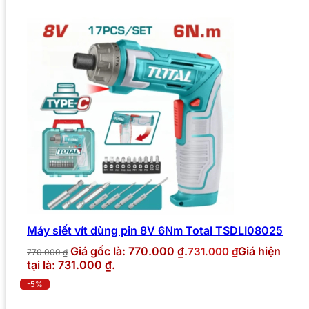
Máy siết vít dùng pin 8V 6Nm Total TSDLI08025
Giá gốc là: 770.000 ₫.
Giá hiện
731.000
₫
770.000
₫
tại là: 731.000 ₫.
-5%