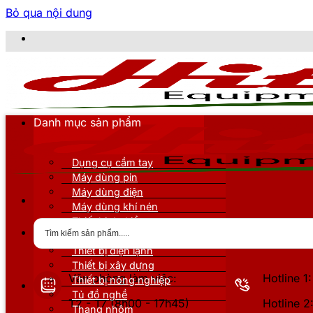
Bỏ qua nội dung
CÔNG TY TNHH
Danh mục sản phẩm
Dụng cụ cầm tay
Máy dùng pin
Máy dùng điện
Máy dùng khí nén
Thiết bị đo kiểm
Thiết bị nâng đỡ
Thiết bị điện lạnh
Thiết bị xây dựng
Văn phòng làm việc:
Hotline 
Thiết bị nông nghiệp
Tủ đồ nghề
T2 - T7 (8h00 - 17h45)
Hotline 
Thang nhôm