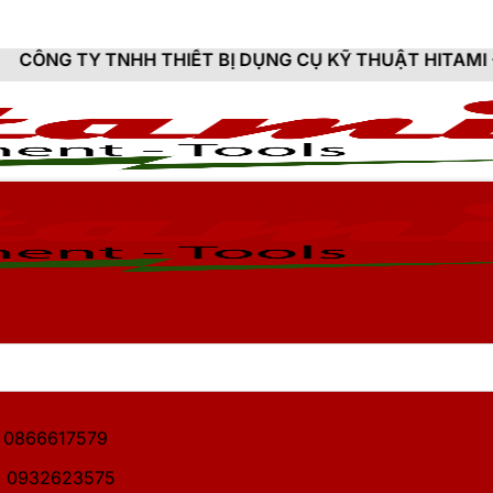
 THIẾT BỊ DỤNG CỤ KỸ THUẬT HITAMI - CUNG CẤP SẢ
1: 0866617579
2: 0932623575