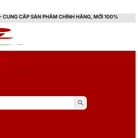
N PHẨM CHÍNH HÃNG, MỚI 100%, ĐẦY ĐỦ CHỨNG TỪ, H