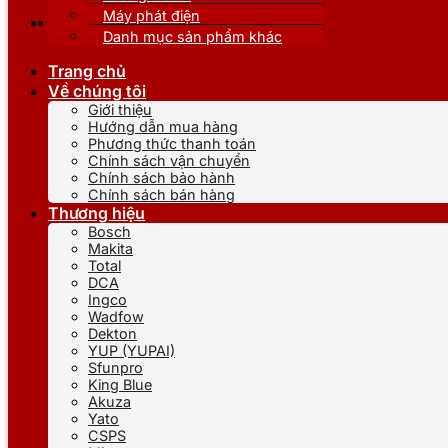
Máy phát điện
Danh mục sản phẩm khác
Trang chủ
Về chúng tôi
Giới thiệu
Hướng dẫn mua hàng
Phương thức thanh toán
Chính sách vận chuyển
Chính sách bảo hành
Chính sách bán hàng
Thương hiệu
Bosch
Makita
Total
DCA
Ingco
Wadfow
Dekton
YUP (YUPAI)
Sfunpro
King Blue
Akuza
Yato
CSPS