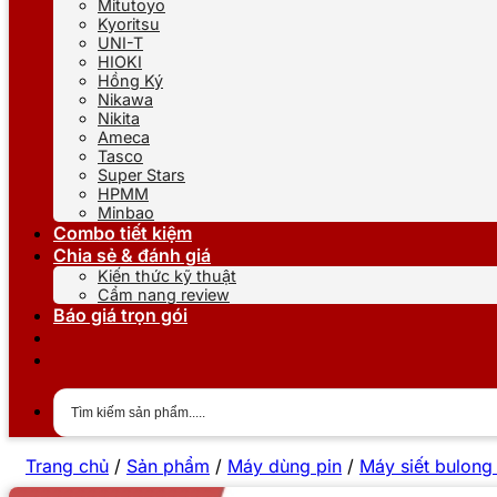
Mitutoyo
Kyoritsu
UNI-T
HIOKI
Hồng Ký
Nikawa
Nikita
Ameca
Tasco
Super Stars
HPMM
Minbao
Combo tiết kiệm
Chia sẻ & đánh giá
Kiến thức kỹ thuật
Cẩm nang review
Báo giá trọn gói
Trang chủ
/
Sản phẩm
/
Máy dùng pin
/
Máy siết bulong