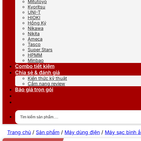
Mitutoyo
Kyoritsu
UNI-T
HIOKI
Hồng Ký
Nikawa
Nikita
Ameca
Tasco
Super Stars
HPMM
Minbao
Combo tiết kiệm
Chia sẻ & đánh giá
Kiến thức kỹ thuật
Cẩm nang review
Báo giá trọn gói
Trang chủ
/
Sản phẩm
/
Máy dùng điện
/
Máy sạc bình ắ