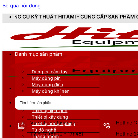
Bỏ qua nội dung
 THUẬT HITAMI - CUNG CẤP SẢN PHẨM CHÍNH HÃNG, MỚ
Danh mục sản phẩm
Dụng cụ cầm tay
Máy dùng pin
Máy dùng điện
Máy dùng khí nén
Thiết bị đo kiểm
Thiết bị nâng đỡ
Thiết bị điện lạnh
Thiết bị xây dựng
Văn phòng làm việc:
Hotline 
Thiết bị nông nghiệp
Tủ đồ nghề
T2 - T7 (8h00 - 17h45)
Hotline 
Thang nhôm