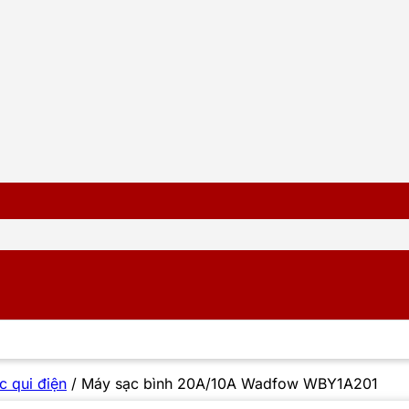
c qui điện
/
Máy sạc bình 20A/10A Wadfow WBY1A201