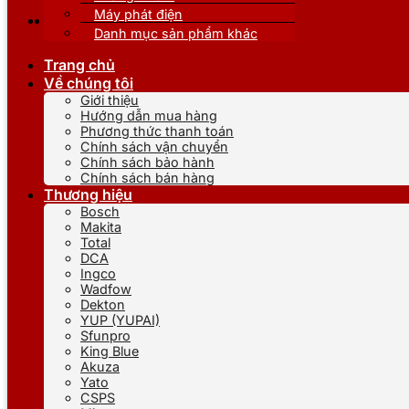
Máy phát điện
Danh mục sản phẩm khác
Trang chủ
Về chúng tôi
Giới thiệu
Hướng dẫn mua hàng
Phương thức thanh toán
Chính sách vận chuyển
Chính sách bảo hành
Chính sách bán hàng
Thương hiệu
Bosch
Makita
Total
DCA
Ingco
Wadfow
Dekton
YUP (YUPAI)
Sfunpro
King Blue
Akuza
Yato
CSPS