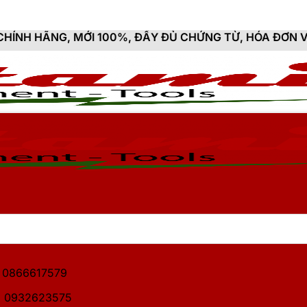
I 100%, ĐẦY ĐỦ CHỨNG TỪ, HÓA ĐƠN VAT
1: 0866617579
2: 0932623575