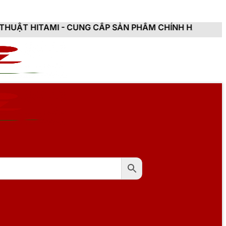
- CUNG CẤP SẢN PHẨM CHÍNH HÃNG, MỚI 100%, ĐẦY Đ