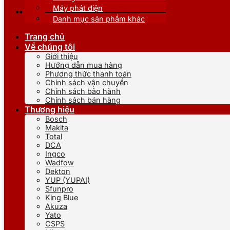
Máy phát điện
Danh mục sản phẩm khác
Trang chủ
Về chúng tôi
Giới thiệu
Hướng dẫn mua hàng
Phương thức thanh toán
Chính sách vận chuyển
Chính sách bảo hành
Chính sách bán hàng
Thương hiệu
Bosch
Makita
Total
DCA
Ingco
Wadfow
Dekton
YUP (YUPAI)
Sfunpro
King Blue
Akuza
Yato
CSPS