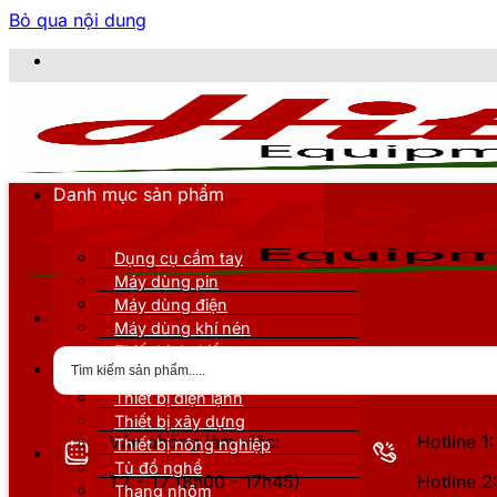
Bỏ qua nội dung
Danh mục sản phẩm
Dụng cụ cầm tay
Máy dùng pin
Máy dùng điện
Máy dùng khí nén
Thiết bị đo kiểm
Thiết bị nâng đỡ
Thiết bị điện lạnh
Thiết bị xây dựng
Văn phòng làm việc:
Hotline 
Thiết bị nông nghiệp
Tủ đồ nghề
T2 - T7 (8h00 - 17h45)
Hotline 
Thang nhôm