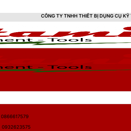
CÔNG TY TNHH THIẾT BỊ DỤNG CỤ KỸ THUẬT HITAMI 
1: 0866617579
2: 0932623575