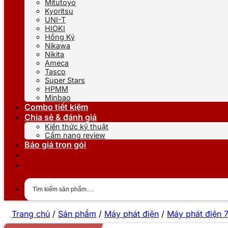
Mitutoyo
Kyoritsu
UNI-T
HIOKI
Hồng Ký
Nikawa
Nikita
Ameca
Tasco
Super Stars
HPMM
Minbao
Combo tiết kiệm
Chia sẻ & đánh giá
Kiến thức kỹ thuật
Cẩm nang review
Báo giá trọn gói
Trang chủ
/
Sản phẩm
/
Máy phát điện
/
Máy phát điện