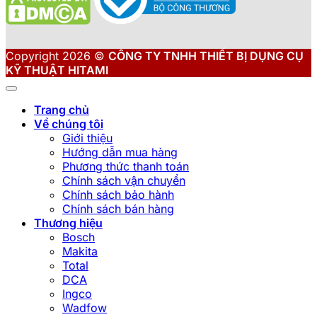
Copyright 2026 ©
CÔNG TY TNHH THIẾT BỊ DỤNG CỤ
KỸ THUẬT HITAMI
Trang chủ
Về chúng tôi
Giới thiệu
Hướng dẫn mua hàng
Phương thức thanh toán
Chính sách vận chuyển
Chính sách bảo hành
Chính sách bán hàng
Thương hiệu
Bosch
Makita
Total
DCA
Ingco
Wadfow