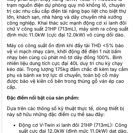
trạm nguồn điện dự phòng quy mô khổng lồ, chuyên
trị các nhu cầu cấp điện tải nặng bạo liệt cho biệt thự
lớn, khách sạn, nhà hàng và dây chuyền nhà xưởng
công nghiệp. Khai thác sức mạnh động cơ xi lanh đôi
chữ V công suất 21HP (713mL), máy sinh ra công suất
định mức 11.0kW (cực đại 12.0kW) vô cùng dồi dào.
Máy có công suất ổn định khi đầy tải THD <5% bảo
vệ vi mạch nhạy cảm, khởi động đề điện 1 nút bấm
nhạy bén cùng củ phát mô tơ dây đồng 100%. Bình
nhiên liệu dung tích cực đại 40L duy trì chu kỳ chạy
kéo dài. Trọng lượng 175kg đầm chắc đi kèm tay cầm
phụ và bánh xe trợ lực di chuyển, toàn bộ cỗ máy
được bảo vệ kiên cố bên trong thùng gỗ ván ép cao
cấp.
Đặc điểm nổi bật của sản phẩm:
Dựa trên các thông số kỹ thuật thực tế, dòng thiết bị
này sở hữu những đặc điểm cụ thể sau đây:
Động cơ V-Twin xi lanh đôi 21HP (713mL): Công
suất cực đại 12.0kW (định mức 11.0kW) dạt dào.