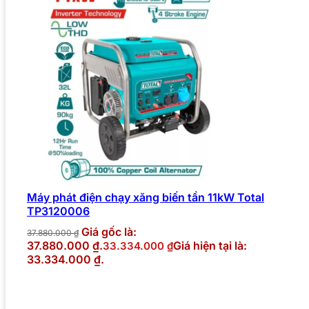
Máy phát điện chạy xăng biến tần 11kW Total
TP3120006
Giá gốc là:
37.880.000
₫
37.880.000 ₫.
Giá hiện tại là:
33.334.000
₫
33.334.000 ₫.