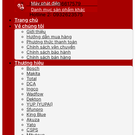
Máy phát điện
Hotline 1: 0866617579
Danh mục sản phẩm khác
Hotline 2: 0932623575
Trang chủ
Về chúng tôi
Giới thiệu
Hướng dẫn mua hàng
Phương thức thanh toán
Chính sách vận chuyển
Chính sách bảo hành
Chính sách bán hàng
Thương hiệu
Bosch
Makita
Total
DCA
Ingco
Wadfow
Dekton
YUP (YUPAI)
Sfunpro
King Blue
Akuza
Yato
CSPS
Mitutoyo