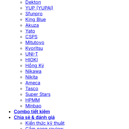
Dekton
YUP (YUPAI)
Sfunpro
King Blue
Akuza
Yato
CSPS
Mitutoyo
Kyoritsu
UNI-T
HIOKI
Hồng Ký
Nikawa
Nikita
Ameca
Tasco
Super Stars
HPMM
Minbao
Combo tiết kiệm
Chia sẻ & đánh giá
Kiến thức kỹ thuật
Cẩm nang review