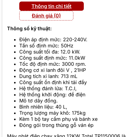
Thông tin chi tiết
Đánh giá (0)
Thông số kỹ thuật:
Điện áp định mức: 220-240V.
Tần số định mức: 50Hz
Công suất tối đa: 12.0 kW.
Công suất định mức: 11.0kW
Tốc độ định mức: 3000 rpm.
Động cơ xi lanh đôi V , 21HP
Dung tích xi lanh: 713 mL
Công suất ổn định khi tải đầy
Hệ thống đánh lửa: T.C.I,
Hệ thống khởi động: đề điện
Mô tơ dây đồng.
Bình nhiên liệu: 40 L,
Trọng lượng máy khô: 175kg
Kèm 1 bộ tay cầm phụ và bánh xe
Đóng gói trong thùng gỗ ván ép
Máy phát điện chạy xăng 12KW Total TP1150006 là