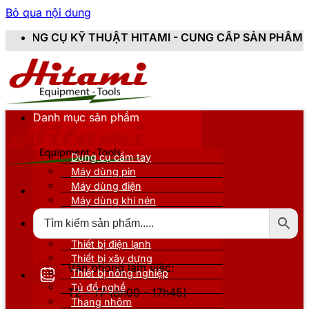
Bỏ qua nội dung
THUẬT HITAMI - CUNG CẤP SẢN PHẨM CHÍNH HÃNG, MỚ
Danh mục sản phẩm
Dụng cụ cầm tay
Máy dùng pin
Máy dùng điện
Máy dùng khí nén
Thiết bị đo kiểm
Thiết bị nâng đỡ
Thiết bị điện lạnh
Thiết bị xây dựng
Văn phòng làm việc:
Thiết bị nông nghiệp
Tủ đồ nghề
T2 - T7 (8h00 - 17h45)
Thang nhôm