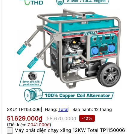
SKU:
TP1150006
Hãng:
Total
Bảo hành: 12 tháng
51.629.000₫
58.670.000₫
-12%
(Tiết kiệm
7.041.000₫
)
Máy phát điện chạy xăng 12KW Total TP1150006