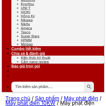
Kyoritsu
UNI-T
HIOKI
Hồng Ký
Nikawa
Nikita
Ameca
Tasco
Super Stars
HPMM
Minbao
Combo tiết kiệm
Chia sẻ & đánh giá
Kiến thức kỹ thuật
Cẩm nang review
Báo giá trọn gói
Trang chủ
/
Sản phẩm
/
Máy phát điện
/
Máy phát điện 10KW
/
Máy phát điện