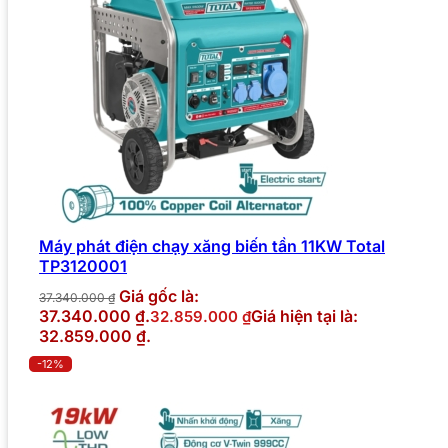
Máy phát điện chạy xăng biến tần 11KW Total
TP3120001
Giá gốc là:
37.340.000
₫
37.340.000 ₫.
Giá hiện tại là:
32.859.000
₫
32.859.000 ₫.
-12%