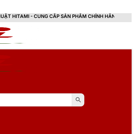
CUNG CẤP SẢN PHẨM CHÍNH HÃNG, MỚI 100%, ĐẦY ĐỦ 