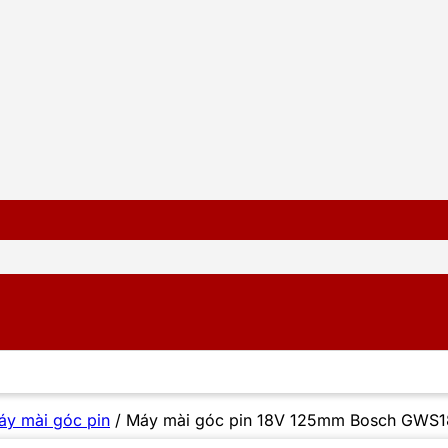
áy mài góc pin
/
Máy mài góc pin 18V 125mm Bosch GWS1