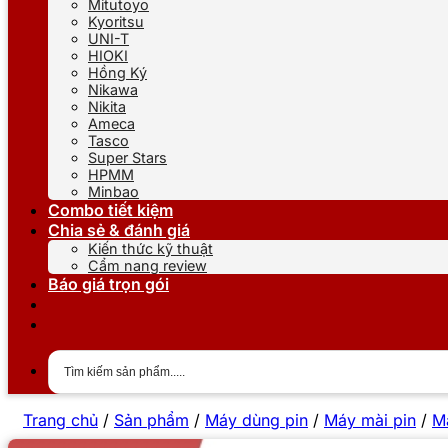
Mitutoyo
Kyoritsu
UNI-T
HIOKI
Hồng Ký
Nikawa
Nikita
Ameca
Tasco
Super Stars
HPMM
Minbao
Combo tiết kiệm
Chia sẻ & đánh giá
Kiến thức kỹ thuật
Cẩm nang review
Báo giá trọn gói
Trang chủ
/
Sản phẩm
/
Máy dùng pin
/
Máy mài pin
/
M