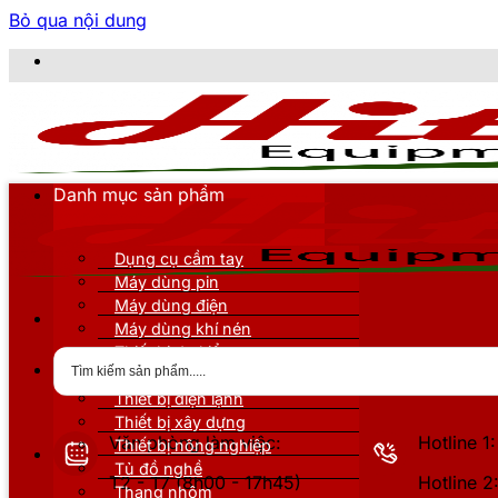
Bỏ qua nội dung
Danh mục sản phẩm
Dụng cụ cầm tay
Máy dùng pin
Máy dùng điện
Máy dùng khí nén
Thiết bị đo kiểm
Thiết bị nâng đỡ
Thiết bị điện lạnh
Thiết bị xây dựng
Văn phòng làm việc:
Hotline 
Thiết bị nông nghiệp
Tủ đồ nghề
T2 - T7 (8h00 - 17h45)
Hotline 
Thang nhôm