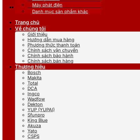
Máy phát điện
Danh mục sản phẩm khác
Trang chủ
Về chúng tôi
Giới thiệu
Hướng dẫn mua hàng
Phương thức thanh toán
Chính sách vận chuyển
Chính sách bảo hành
Chính sách bán hàng
Thương hiệu
Bosch
Makita
Total
DCA
Ingco
Wadfow
Dekton
YUP (YUPAI)
Sfunpro
King Blue
Akuza
Yato
CSPS