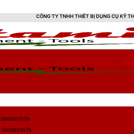
CÔNG TY TNHH THIẾT BỊ DỤNG CỤ KỸ THUẬT HITAMI - 
1: 0866617579
2: 0932623575