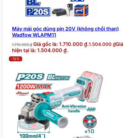
Máy mài góc dùng pin 20V (không chổi than)
Wadfow WLAPM11
Giá gốc là: 1.710.000 ₫.
Giá
1.504.000
₫
1.710.000
₫
hiện tại là: 1.504.000 ₫.
-12%