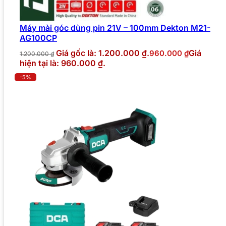
Máy mài góc dùng pin 21V – 100mm Dekton M21-
AG100CP
Giá gốc là: 1.200.000 ₫.
Giá
960.000
₫
1.200.000
₫
hiện tại là: 960.000 ₫.
-5%