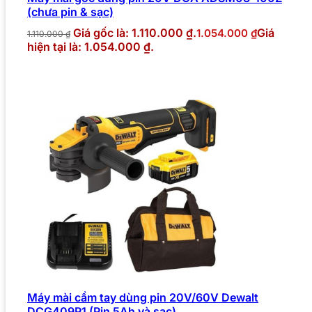
(chưa pin & sạc)
Giá gốc là: 1.110.000 ₫.
Giá
1.054.000
₫
1.110.000
₫
hiện tại là: 1.054.000 ₫.
Máy mài cầm tay dùng pin 20V/60V Dewalt
DCG409P1 (Pin 5Ah và sạc)