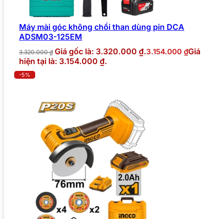
Máy mài góc không chổi than dùng pin DCA
ADSM03-125EM
Giá gốc là: 3.320.000 ₫.
Giá
3.154.000
₫
3.320.000
₫
hiện tại là: 3.154.000 ₫.
-5%