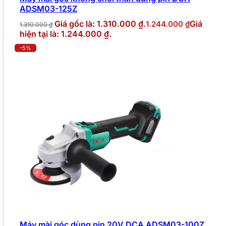
ADSM03-125Z
Giá gốc là: 1.310.000 ₫.
Giá
1.244.000
₫
1.310.000
₫
hiện tại là: 1.244.000 ₫.
-5%
Máy mài góc dùng pin 20V DCA ADSM03-100Z