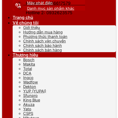
Máy phát điện
Hotline 1: 0866617579
Danh mục sản phẩm khác
Hotline 2: 0932623575
Trang chủ
Về chúng tôi
Giới thiệu
Hướng dẫn mua hàng
Phương thức thanh toán
Chính sách vận chuyển
Chính sách bảo hành
Chính sách bán hàng
Thương hiệu
Bosch
Makita
Total
DCA
Ingco
Wadfow
Dekton
YUP (YUPAI)
Sfunpro
King Blue
Akuza
Yato
CSPS
Mitutoyo