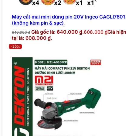
Máy cắt mài mini dùng pin 20V Ingco CAGLI7601
(không kèm pin & sạc)
Giá gốc là: 640.000 ₫.
Giá hiện
608.000
₫
640.000
₫
tại là: 608.000 ₫.
-20%