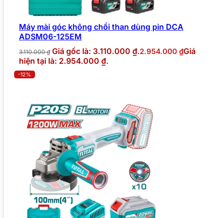
Máy mài góc không chổi than dùng pin DCA
ADSM06-125EM
Giá gốc là: 3.110.000 ₫.
Giá
2.954.000
₫
3.110.000
₫
hiện tại là: 2.954.000 ₫.
-12%