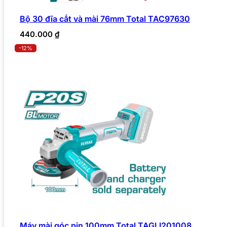
Bộ 30 đĩa cắt và mài 76mm Total TAC97630
440.000
₫
-12%
Máy mài góc pin 100mm Total TAGLI201008