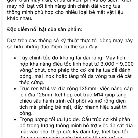
máy nổi bật với tính năng tinh chỉnh dải vòng tua
thông minh phù hợp cho nhiều loại bề mặt vật liệu
khác nhau.
Đặc điểm nổi bật của sản phẩm:
Dựa trên các thông số kỹ thuật thực tế, dòng máy này
sở hữu những đặc điểm cụ thể sau đây:
Tùy chỉnh tốc độ không tải dải rộng: Máy tích
hợp khả năng điều tốc linh hoạt từ 3.000 – 9.000
vòng/ phút, cho phép thợ cơ khí hạ tua để đánh
bóng, mài inox hoặc tăng tối đa vòng tua để cắt
thép cứng.
Trục ren M14 và đĩa rộng 125mm: Việc nâng cấp
lên đĩa 125mm kết hợp cốt trục M14 giúp tăng
chiều sâu hành trình cắt phôi và mở rộng diện
tích mài phẳng bề mặt, đẩy nhanh hiệu suất thi
công.
Trọng lượng tối ưu lực đè: Cấu trúc cơ khí phân
bổ trọng lượng thông minh hỗ trợ việc áp sát đĩa
mài vào phôi thép cực kỳ đầm tay, triệt tiêu tối
đa các rung chấn phản hồi gây tê mỏi cơ tay.