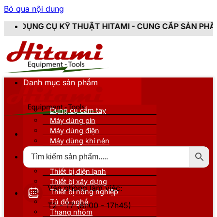
Bỏ qua nội dung
Ỹ THUẬT HITAMI - CUNG CẤP SẢN PHẨM CHÍNH HÃNG, 
Danh mục sản phẩm
Dụng cụ cầm tay
Máy dùng pin
Máy dùng điện
Máy dùng khí nén
Thiết bị đo kiểm
Thiết bị nâng đỡ
Thiết bị điện lạnh
Thiết bị xây dựng
Văn phòng làm việc:
Thiết bị nông nghiệp
Tủ đồ nghề
T2 - T7 (8h00 - 17h45)
Thang nhôm