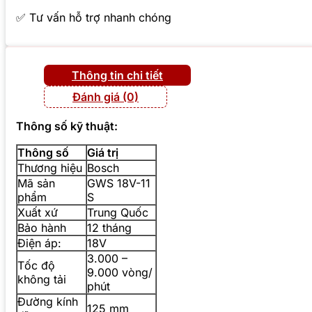
✅ Tư vấn hỗ trợ nhanh chóng
Thông tin chi tiết
Đánh giá (0)
Thông số kỹ thuật:
Thông số
Giá trị
Thương hiệu
Bosch
Mã sản
GWS 18V-11
phẩm
S
Xuất xứ
Trung Quốc
Bảo hành
12 tháng
Điện áp:
18V
3.000 –
Tốc độ
9.000 vòng/
không tải
phút
Đường kính
125 mm