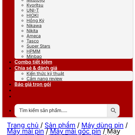
Kyoritsu
UNI-T
HIOKI
Hồng Ký
Nikawa
Nikita
Ameca
Tasco
Super Stars
HPMM
Minbao
Combo tiết kiệm
Chia sẻ & đánh giá
Kiến thức kỹ thuật
Cẩm nang review
Báo giá trọn gói
Trang chủ
/
Sản phẩm
/
Máy dùng pin
/
Máy mài pin
/
Máy mài góc pin
/
Máy