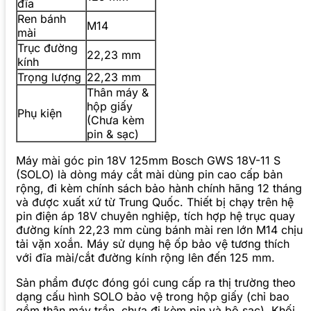
đĩa
Ren bánh
M14
mài
Trục đường
22,23 mm
kính
Trọng lượng
22,23 mm
Thân máy &
hộp giấy
Phụ kiện
(Chưa kèm
pin & sạc)
Máy mài góc pin 18V 125mm Bosch GWS 18V-11 S
(SOLO) là dòng máy cắt mài dùng pin cao cấp bản
rộng, đi kèm chính sách bảo hành chính hãng 12 tháng
và được xuất xứ từ Trung Quốc. Thiết bị chạy trên hệ
pin điện áp 18V chuyên nghiệp, tích hợp hệ trục quay
đường kính 22,23 mm cùng bánh mài ren lớn M14 chịu
tải vặn xoắn. Máy sử dụng hệ ốp bảo vệ tương thích
với đĩa mài/cắt đường kính rộng lên đến 125 mm.
Sản phẩm được đóng gói cung cấp ra thị trường theo
dạng cấu hình SOLO bảo vệ trong hộp giấy (chỉ bao
gồm thân máy trần, chưa đi kèm pin và bộ sạc). Khối