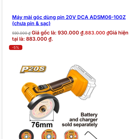
Máy mài góc dùng pin 20V DCA ADSM06-100Z
(chưa pin & sạc)
Giá gốc là: 930.000 ₫.
Giá hiện
883.000
₫
930.000
₫
tại là: 883.000 ₫.
-5%