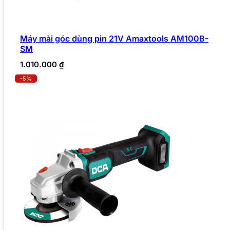
Máy mài góc dùng pin 21V Amaxtools AM100B-
SM
1.010.000
₫
-5%