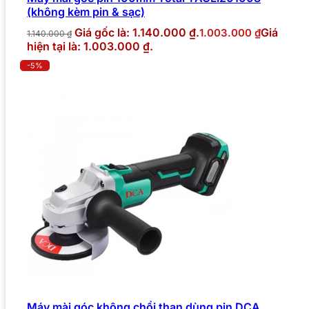
(không kèm pin & sạc)
Giá gốc là: 1.140.000 ₫.
Giá
1.003.000
₫
1.140.000
₫
hiện tại là: 1.003.000 ₫.
-5%
Máy mài góc không chổi than dùng pin DCA