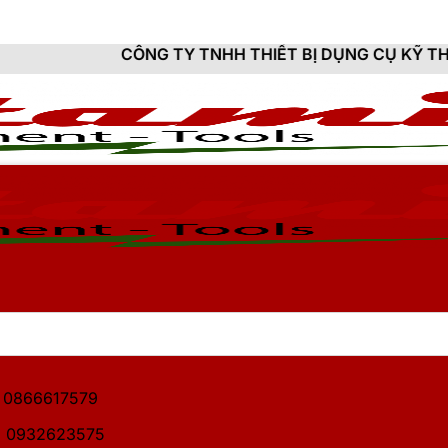
ÔNG TY TNHH THIẾT BỊ DỤNG CỤ KỸ THUẬT HITAMI - 
1: 0866617579
2: 0932623575