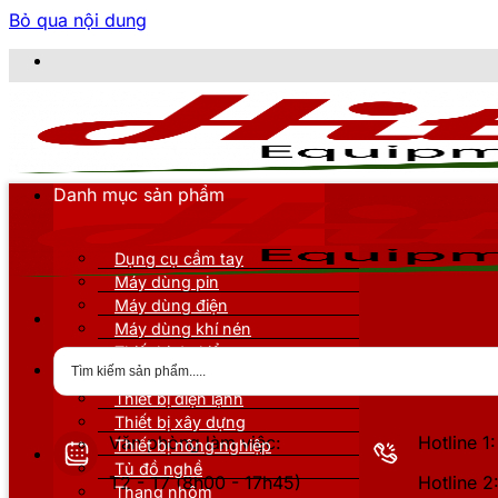
Bỏ qua nội dung
C
Danh mục sản phẩm
Dụng cụ cầm tay
Máy dùng pin
Máy dùng điện
Máy dùng khí nén
Thiết bị đo kiểm
Thiết bị nâng đỡ
Thiết bị điện lạnh
Thiết bị xây dựng
Văn phòng làm việc:
Hotline 
Thiết bị nông nghiệp
Tủ đồ nghề
T2 - T7 (8h00 - 17h45)
Hotline 
Thang nhôm