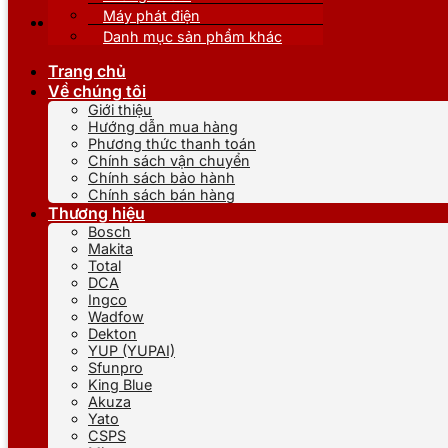
Máy phát điện
Danh mục sản phẩm khác
Trang chủ
Về chúng tôi
Giới thiệu
Hướng dẫn mua hàng
Phương thức thanh toán
Chính sách vận chuyển
Chính sách bảo hành
Chính sách bán hàng
Thương hiệu
Bosch
Makita
Total
DCA
Ingco
Wadfow
Dekton
YUP (YUPAI)
Sfunpro
King Blue
Akuza
Yato
CSPS