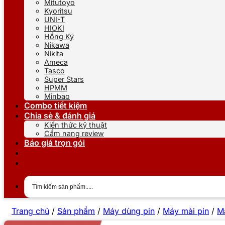
Mitutoyo
Kyoritsu
UNI-T
HIOKI
Hồng Ký
Nikawa
Nikita
Ameca
Tasco
Super Stars
HPMM
Minbao
Combo tiết kiệm
Chia sẻ & đánh giá
Kiến thức kỹ thuật
Cẩm nang review
Báo giá trọn gói
Trang chủ
/
Sản phẩm
/
Máy dùng pin
/
Máy mài pin
/
M