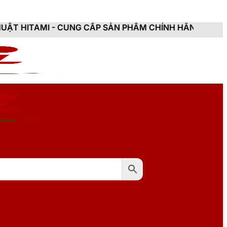
CUNG CẤP SẢN PHẨM CHÍNH HÃNG, MỚI 100%, ĐẦY ĐỦ 