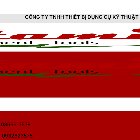
TY TNHH THIẾT BỊ DỤNG CỤ KỸ THUẬT HITAMI - CUNG 
1: 0866617579
2: 0932623575