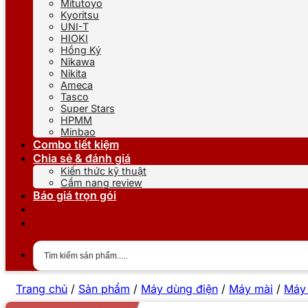
Mitutoyo
Kyoritsu
UNI-T
HIOKI
Hồng Ký
Nikawa
Nikita
Ameca
Tasco
Super Stars
HPMM
Minbao
Combo tiết kiệm
Chia sẻ & đánh giá
Kiến thức kỹ thuật
Cẩm nang review
Báo giá trọn gói
Trang chủ
/
Sản phẩm
/
Máy dùng điện
/
Máy mài
/
Máy