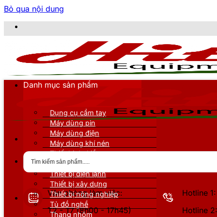
Bỏ qua nội dung
CÔNG 
Danh mục sản phẩm
Dụng cụ cầm tay
Máy dùng pin
Máy dùng điện
Máy dùng khí nén
Thiết bị đo kiểm
Thiết bị nâng đỡ
Thiết bị điện lạnh
Thiết bị xây dựng
Văn phòng làm việc:
Hotline 
Thiết bị nông nghiệp
Tủ đồ nghề
T2 - T7 (8h00 - 17h45)
Hotline 
Thang nhôm