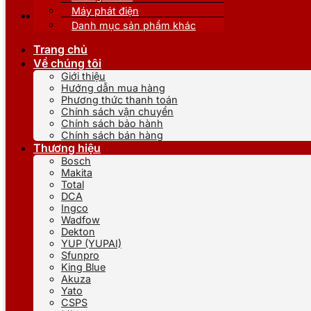
Máy phát điện
Danh mục sản phẩm khác
Trang chủ
Về chúng tôi
Giới thiệu
Hướng dẫn mua hàng
Phương thức thanh toán
Chính sách vận chuyển
Chính sách bảo hành
Chính sách bán hàng
Thương hiệu
Bosch
Makita
Total
DCA
Ingco
Wadfow
Dekton
YUP (YUPAI)
Sfunpro
King Blue
Akuza
Yato
CSPS