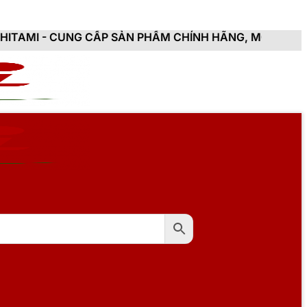
CẤP SẢN PHẨM CHÍNH HÃNG, MỚI 100%, ĐẦY ĐỦ CHỨNG