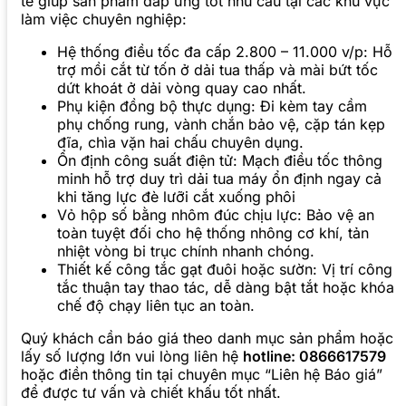
tế giúp sản phẩm đáp ứng tốt nhu cầu tại các khu vực
làm việc chuyên nghiệp:
Hệ thống điều tốc đa cấp 2.800 – 11.000 v/p: Hỗ
trợ mồi cắt từ tốn ở dải tua thấp và mài bứt tốc
dứt khoát ở dải vòng quay cao nhất.
Phụ kiện đồng bộ thực dụng: Đi kèm tay cầm
phụ chống rung, vành chắn bảo vệ, cặp tán kẹp
đĩa, chìa vặn hai chấu chuyên dụng.
Ổn định công suất điện tử: Mạch điều tốc thông
minh hỗ trợ duy trì dải tua máy ổn định ngay cả
khi tăng lực đè lưỡi cắt xuống phôi
Vỏ hộp số bằng nhôm đúc chịu lực: Bảo vệ an
toàn tuyệt đối cho hệ thống nhông cơ khí, tản
nhiệt vòng bi trục chính nhanh chóng.
Thiết kế công tắc gạt đuôi hoặc sườn: Vị trí công
tắc thuận tay thao tác, dễ dàng bật tắt hoặc khóa
chế độ chạy liên tục an toàn.
Quý khách cần báo giá theo danh mục sản phẩm hoặc
lấy số lượng lớn vui lòng liên hệ
hotline: 0866617579
hoặc điền thông tin tại chuyên mục “Liên hệ Báo giá”
để được tư vấn và chiết khấu tốt nhất.