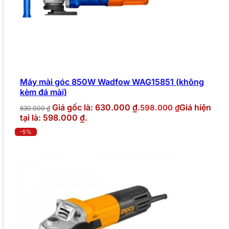
Máy mài góc 850W Wadfow WAG15851 (không
kèm đá mài)
Giá gốc là: 630.000 ₫.
Giá hiện
598.000
₫
630.000
₫
tại là: 598.000 ₫.
-5%