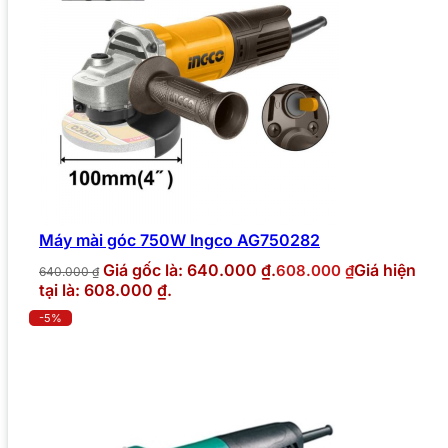
Máy mài góc 750W Ingco AG750282
Giá gốc là: 640.000 ₫.
Giá hiện
608.000
₫
640.000
₫
tại là: 608.000 ₫.
-5%