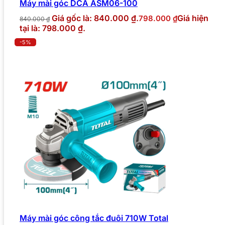
Máy mài góc DCA ASM06-100
Giá gốc là: 840.000 ₫.
Giá hiện
798.000
₫
840.000
₫
tại là: 798.000 ₫.
-5%
Máy mài góc công tắc đuôi 710W Total