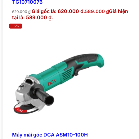
TG10710076
Giá gốc là: 620.000 ₫.
Giá hiện
589.000
₫
620.000
₫
tại là: 589.000 ₫.
-5%
Máy mài góc DCA ASM10-100H