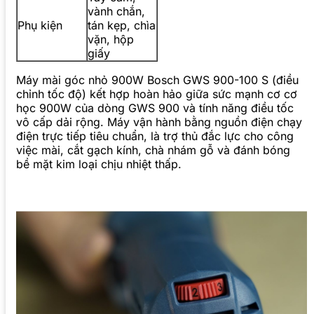
vành chắn,
Phụ kiện
tán kẹp, chìa
vặn, hộp
giấy
Máy mài góc nhỏ 900W Bosch GWS 900-100 S (điều
chỉnh tốc độ) kết hợp hoàn hảo giữa sức mạnh cơ cơ
học 900W của dòng GWS 900 và tính năng điều tốc
vô cấp dải rộng. Máy vận hành bằng nguồn điện chạy
điện trực tiếp tiêu chuẩn, là trợ thủ đắc lực cho công
việc mài, cắt gạch kính, chà nhám gỗ và đánh bóng
bề mặt kim loại chịu nhiệt thấp.