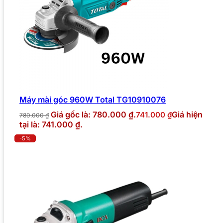
Máy mài góc 960W Total TG10910076
Giá gốc là: 780.000 ₫.
Giá hiện
741.000
₫
780.000
₫
tại là: 741.000 ₫.
-5%