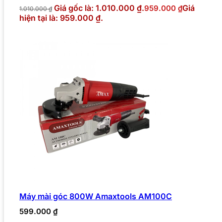
Giá gốc là: 1.010.000 ₫.
Giá
959.000
₫
1.010.000
₫
hiện tại là: 959.000 ₫.
Máy mài góc 800W Amaxtools AM100C
599.000
₫