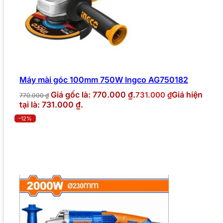
Máy mài góc 100mm 750W Ingco AG750182
Giá gốc là: 770.000 ₫.
Giá hiện
731.000
₫
770.000
₫
tại là: 731.000 ₫.
-12%