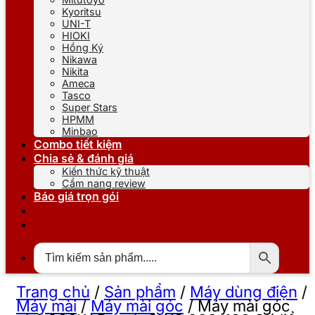
Kyoritsu
UNI-T
HIOKI
Hồng Ký
Nikawa
Nikita
Ameca
Tasco
Super Stars
HPMM
Minbao
Combo tiết kiệm
Chia sẻ & đánh giá
Kiến thức kỹ thuật
Cẩm nang review
Báo giá trọn gói
Trang chủ
/
Sản phẩm
/
Máy dùng điện
/
Máy mài
/
Máy mài góc
/
Máy mài góc