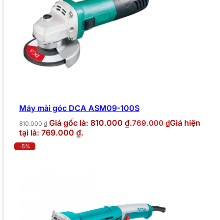
Máy mài góc DCA ASM09-100S
Giá gốc là: 810.000 ₫.
Giá hiện
769.000
₫
810.000
₫
tại là: 769.000 ₫.
-5%