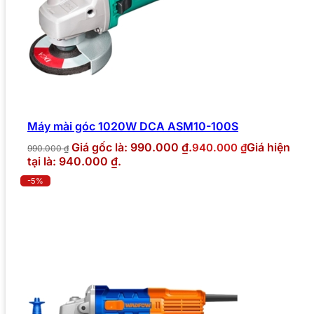
Máy mài góc 1020W DCA ASM10-100S
Giá gốc là: 990.000 ₫.
Giá hiện
940.000
₫
990.000
₫
tại là: 940.000 ₫.
-5%