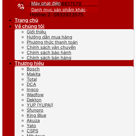
Máy phát điện
Hotline 1: 0866617579
Danh mục sản phẩm khác
Hotline 2: 0932623575
Trang chủ
Về chúng tôi
Giới thiệu
Hướng dẫn mua hàng
Phương thức thanh toán
Chính sách vận chuyển
Chính sách bảo hành
Chính sách bán hàng
Thương hiệu
Bosch
Makita
Total
DCA
Ingco
Wadfow
Dekton
YUP (YUPAI)
Sfunpro
King Blue
Akuza
Yato
CSPS
Mitutoyo