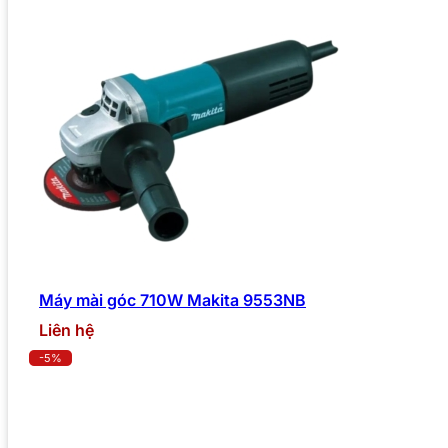
Máy mài góc 710W Makita 9553NB
Liên hệ
-5%