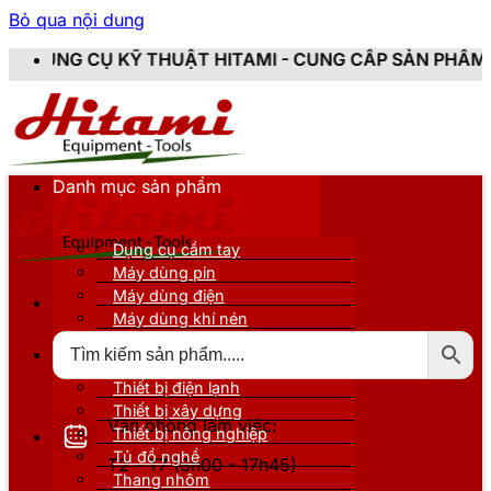
Bỏ qua nội dung
THUẬT HITAMI - CUNG CẤP SẢN PHẨM CHÍNH HÃNG, MỚ
Danh mục sản phẩm
Dụng cụ cầm tay
Máy dùng pin
Máy dùng điện
Máy dùng khí nén
Thiết bị đo kiểm
Thiết bị nâng đỡ
Thiết bị điện lạnh
Thiết bị xây dựng
Văn phòng làm việc:
Thiết bị nông nghiệp
Tủ đồ nghề
T2 - T7 (8h00 - 17h45)
Thang nhôm