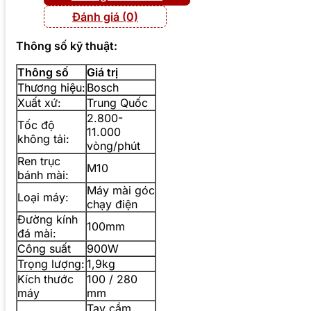
Đánh giá (0)
Thông số kỹ thuật:
Thông số
Giá trị
Thương hiệu:
Bosch
Xuất xứ:
Trung Quốc
2.800-
Tốc độ
11.000
không tải:
vòng/phút
Ren trục
M10
bánh mài:
Máy mài góc
Loại máy:
chạy điện
Đường kính
100mm
đá mài:
Công suất
900W
Trọng lượng:
1,9kg
Kích thước
100 / 280
máy
mm
Tay cầm,