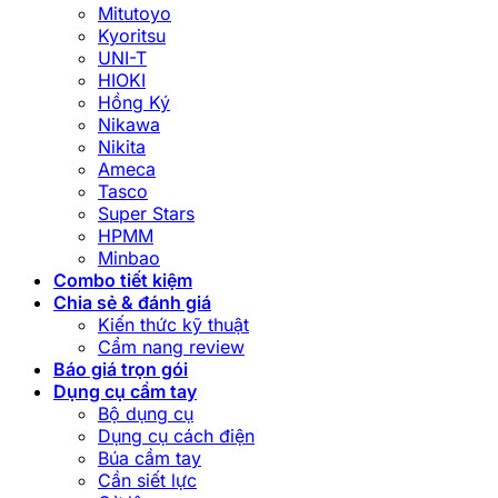
Mitutoyo
Kyoritsu
UNI-T
HIOKI
Hồng Ký
Nikawa
Nikita
Ameca
Tasco
Super Stars
HPMM
Minbao
Combo tiết kiệm
Chia sẻ & đánh giá
Kiến thức kỹ thuật
Cẩm nang review
Báo giá trọn gói
Dụng cụ cầm tay
Bộ dụng cụ
Dụng cụ cách điện
Búa cầm tay
Cần siết lực