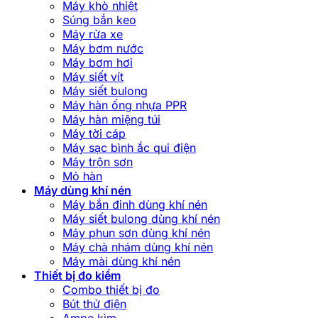
Máy khò nhiệt
Súng bắn keo
Máy rửa xe
Máy bơm nước
Máy bơm hơi
Máy siết vít
Máy siết bulong
Máy hàn ống nhựa PPR
Máy hàn miệng túi
Máy tời cáp
Máy sạc bình ắc qui điện
Máy trộn sơn
Mỏ hàn
Máy dùng khí nén
Máy bắn đinh dùng khí nén
Máy siết bulong dùng khí nén
Máy phun sơn dùng khí nén
Máy chà nhám dùng khí nén
Máy mài dùng khí nén
Thiết bị đo kiểm
Combo thiết bị đo
Bút thử điện