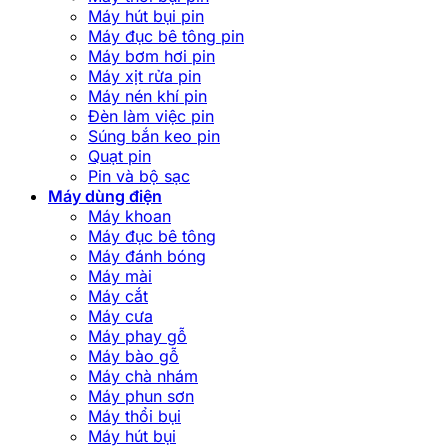
Máy hút bụi pin
Máy đục bê tông pin
Máy bơm hơi pin
Máy xịt rửa pin
Máy nén khí pin
Đèn làm việc pin
Súng bắn keo pin
Quạt pin
Pin và bộ sạc
Máy dùng điện
Máy khoan
Máy đục bê tông
Máy đánh bóng
Máy mài
Máy cắt
Máy cưa
Máy phay gỗ
Máy bào gỗ
Máy chà nhám
Máy phun sơn
Máy thổi bụi
Máy hút bụi