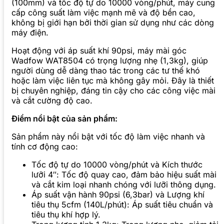
(100mm) và tốc độ tự do 10000 vòng/phút, máy cung
cấp công suất làm việc mạnh mẽ và độ bền cao,
không bị giới hạn bởi thời gian sử dụng như các dòng
máy điện.
Hoạt động với áp suất khí 90psi, máy mài góc
Wadfow WAT8504 có trọng lượng nhẹ (1,3kg), giúp
người dùng dễ dàng thao tác trong các tư thế khó
hoặc làm việc liên tục mà không gây mỏi. Đây là thiết
bị chuyên nghiệp, đáng tin cậy cho các công việc mài
và cắt cường độ cao.
Điểm nổi bật của sản phẩm:
Sản phẩm này nổi bật với tốc độ làm việc nhanh và
tính cơ động cao:
Tốc độ tự do 10000 vòng/phút và Kích thước
lưỡi 4″: Tốc độ quay cao, đảm bảo hiệu suất mài
và cắt kim loại nhanh chóng với lưỡi thông dụng.
Áp suất vận hành 90psi (6,3bar) và Lượng khí
tiêu thụ 5cfm (140L/phút): Áp suất tiêu chuẩn và
tiêu thụ khí hợp lý.