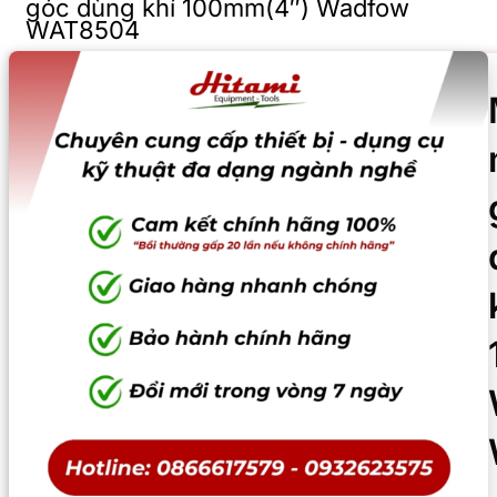
góc dùng khí 100mm(4″) Wadfow
WAT8504