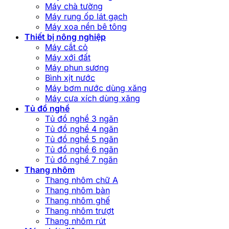
Máy chà tường
Máy rung ốp lát gạch
Máy xoa nền bê tông
Thiết bị nông nghiệp
Máy cắt cỏ
Máy xới đất
Máy phun sương
Bình xịt nước
Máy bơm nước dùng xăng
Máy cưa xích dùng xăng
Tủ đồ nghề
Tủ đồ nghề 3 ngăn
Tủ đồ nghề 4 ngăn
Tủ đồ nghề 5 ngăn
Tủ đồ nghề 6 ngăn
Tủ đồ nghề 7 ngăn
Thang nhôm
Thang nhôm chữ A
Thang nhôm bàn
Thang nhôm ghế
Thang nhôm trượt
Thang nhôm rút