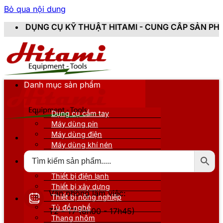
Bỏ qua nội dung
CỤ KỸ THUẬT HITAMI - CUNG CẤP SẢN PHẨM CHÍNH HÃ
Danh mục sản phẩm
Dụng cụ cầm tay
Máy dùng pin
Máy dùng điện
Máy dùng khí nén
Thiết bị đo kiểm
Thiết bị nâng đỡ
Thiết bị điện lạnh
Thiết bị xây dựng
Văn phòng làm việc:
Thiết bị nông nghiệp
Tủ đồ nghề
T2 - T7 (8h00 - 17h45)
Thang nhôm