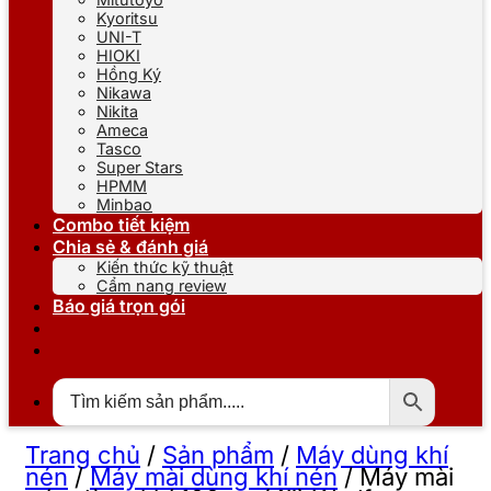
Kyoritsu
UNI-T
HIOKI
Hồng Ký
Nikawa
Nikita
Ameca
Tasco
Super Stars
HPMM
Minbao
Combo tiết kiệm
Chia sẻ & đánh giá
Kiến thức kỹ thuật
Cẩm nang review
Báo giá trọn gói
Trang chủ
/
Sản phẩm
/
Máy dùng khí
nén
/
Máy mài dùng khí nén
/
Máy mài