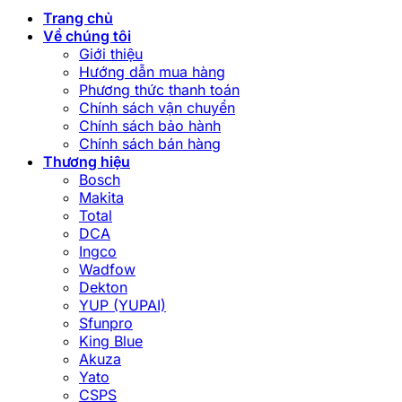
Trang chủ
Về chúng tôi
Giới thiệu
Hướng dẫn mua hàng
Phương thức thanh toán
Chính sách vận chuyển
Chính sách bảo hành
Chính sách bán hàng
Thương hiệu
Bosch
Makita
Total
DCA
Ingco
Wadfow
Dekton
YUP (YUPAI)
Sfunpro
King Blue
Akuza
Yato
CSPS