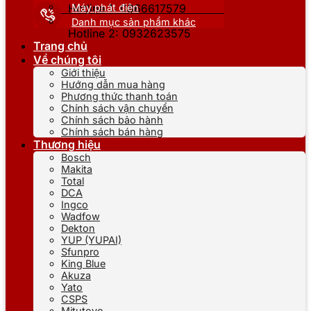
Máy phát điện
Hotline 1: 0866617579
Danh mục sản phẩm khác
Hotline 2: 0932623575
Trang chủ
Về chúng tôi
Giới thiệu
Hướng dẫn mua hàng
Phương thức thanh toán
Chính sách vận chuyển
Chính sách bảo hành
Chính sách bán hàng
Thương hiệu
Bosch
Makita
Total
DCA
Ingco
Wadfow
Dekton
YUP (YUPAI)
Sfunpro
King Blue
Akuza
Yato
CSPS
Mitutoyo