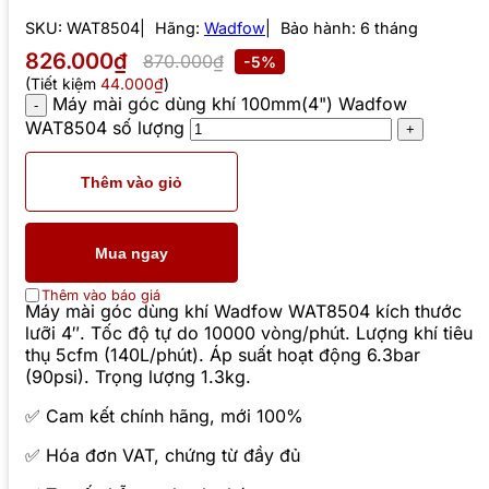
SKU:
WAT8504
Hãng:
Wadfow
Bảo hành: 6 tháng
826.000₫
870.000₫
-5%
(Tiết kiệm
44.000₫
)
Máy mài góc dùng khí 100mm(4") Wadfow
WAT8504 số lượng
Thêm vào giỏ
Mua ngay
Thêm vào báo giá
Máy mài góc dùng khí Wadfow WAT8504 kích thước
lưỡi 4″. Tốc độ tự do 10000 vòng/phút. Lượng khí tiêu
thụ 5cfm (140L/phút). Áp suất hoạt động 6.3bar
(90psi). Trọng lượng 1.3kg.
✅ Cam kết chính hãng, mới 100%
✅ Hóa đơn VAT, chứng từ đầy đủ