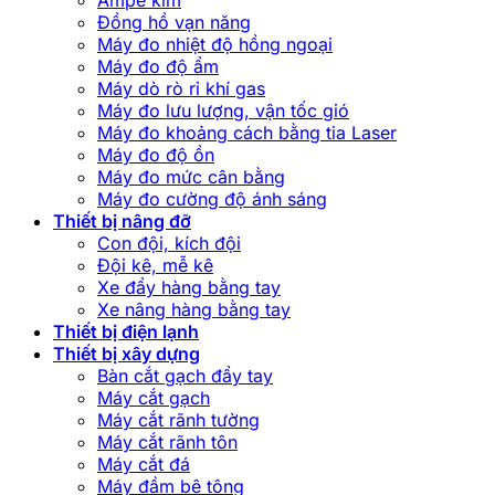
Ampe kìm
Đồng hồ vạn năng
Máy đo nhiệt độ hồng ngoại
Máy đo độ ẩm
Máy dò rò rỉ khí gas
Máy đo lưu lượng, vận tốc gió
Máy đo khoảng cách bằng tia Laser
Máy đo độ ồn
Máy đo mức cân bằng
Máy đo cường độ ánh sáng
Thiết bị nâng đỡ
Con đội, kích đội
Đội kê, mễ kê
Xe đẩy hàng bằng tay
Xe nâng hàng bằng tay
Thiết bị điện lạnh
Thiết bị xây dựng
Bàn cắt gạch đẩy tay
Máy cắt gạch
Máy cắt rãnh tường
Máy cắt rãnh tôn
Máy cắt đá
Máy đầm bê tông