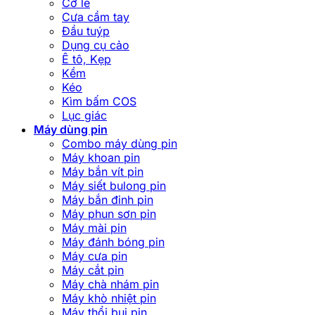
Cờ lê
Cưa cầm tay
Đầu tuýp
Dụng cụ cảo
Ê tô, Kẹp
Kềm
Kéo
Kìm bấm COS
Lục giác
Máy dùng pin
Combo máy dùng pin
Máy khoan pin
Máy bắn vít pin
Máy siết bulong pin
Máy bắn đinh pin
Máy phun sơn pin
Máy mài pin
Máy đánh bóng pin
Máy cưa pin
Máy cắt pin
Máy chà nhám pin
Máy khò nhiệt pin
Máy thổi bụi pin