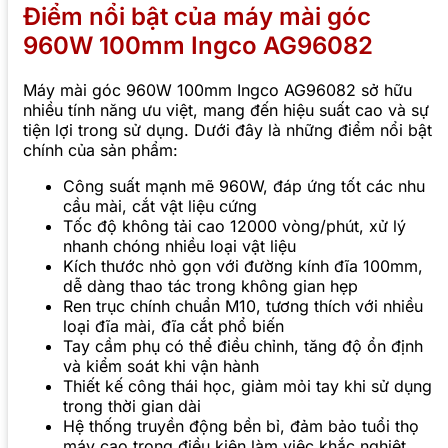
Điểm nổi bật của máy mài góc
960W 100mm Ingco AG96082
Máy mài góc 960W 100mm Ingco AG96082 sở hữu
nhiều tính năng ưu việt, mang đến hiệu suất cao và sự
tiện lợi trong sử dụng. Dưới đây là những điểm nổi bật
chính của sản phẩm:
Công suất mạnh mẽ 960W, đáp ứng tốt các nhu
cầu mài, cắt vật liệu cứng
Tốc độ không tải cao 12000 vòng/phút, xử lý
nhanh chóng nhiều loại vật liệu
Kích thước nhỏ gọn với đường kính đĩa 100mm,
dễ dàng thao tác trong không gian hẹp
Ren trục chính chuẩn M10, tương thích với nhiều
loại đĩa mài, đĩa cắt phổ biến
Tay cầm phụ có thể điều chỉnh, tăng độ ổn định
và kiểm soát khi vận hành
Thiết kế công thái học, giảm mỏi tay khi sử dụng
trong thời gian dài
Hệ thống truyền động bền bỉ, đảm bảo tuổi thọ
máy cao trong điều kiện làm việc khắc nghiệt