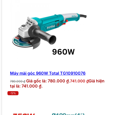
Máy mài góc 960W Total TG10910076
Giá gốc là: 780.000 ₫.
Giá hiện
741.000
₫
780.000
₫
tại là: 741.000 ₫.
-5%