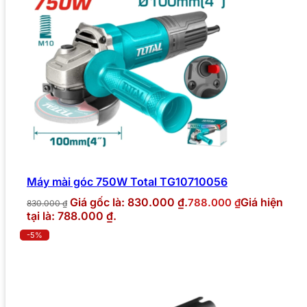
Máy mài góc 750W Total TG10710056
Giá gốc là: 830.000 ₫.
Giá hiện
788.000
₫
830.000
₫
tại là: 788.000 ₫.
-5%