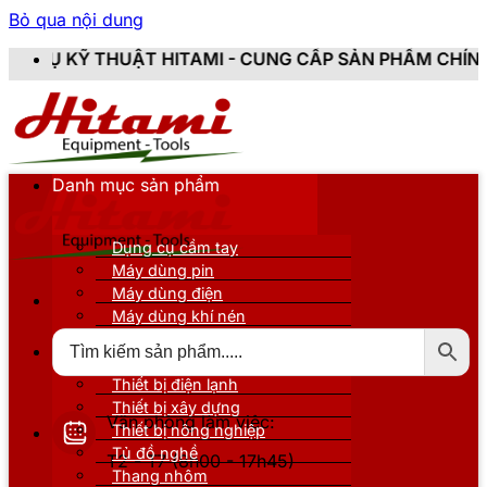
Bỏ qua nội dung
AMI - CUNG CẤP SẢN PHẨM CHÍNH HÃNG, MỚI 100%, Đ
Danh mục sản phẩm
Dụng cụ cầm tay
Máy dùng pin
Máy dùng điện
Máy dùng khí nén
Thiết bị đo kiểm
Thiết bị nâng đỡ
Thiết bị điện lạnh
Thiết bị xây dựng
Văn phòng làm việc:
Thiết bị nông nghiệp
Tủ đồ nghề
T2 - T7 (8h00 - 17h45)
Thang nhôm