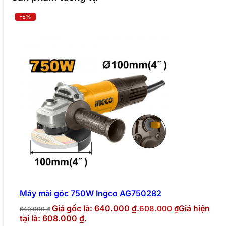
-5%
Máy mài góc 750W Ingco AG750282
Giá gốc là: 640.000 ₫.
Giá hiện
608.000
₫
640.000
₫
tại là: 608.000 ₫.