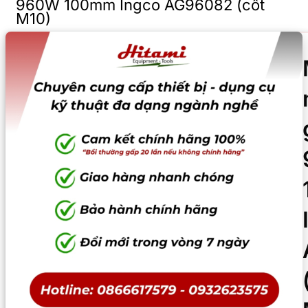
960W 100mm Ingco AG96082 (cốt
M10)