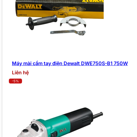
Máy mài cầm tay điện Dewalt DWE750S-B1 750W
Liên hệ
-5%