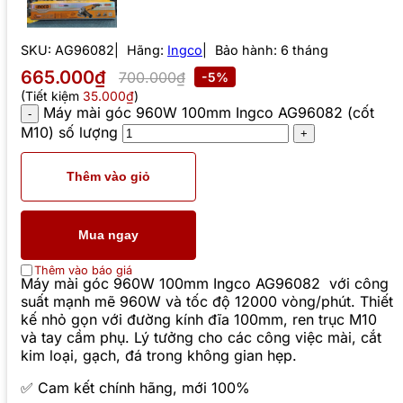
SKU:
AG96082
Hãng:
Ingco
Bảo hành: 6 tháng
665.000₫
700.000₫
-5%
(Tiết kiệm
35.000₫
)
Máy mài góc 960W 100mm Ingco AG96082 (cốt
M10) số lượng
Thêm vào giỏ
Mua ngay
Thêm vào báo giá
Máy mài góc 960W 100mm Ingco AG96082 với công
suất mạnh mẽ 960W và tốc độ 12000 vòng/phút. Thiết
kế nhỏ gọn với đường kính đĩa 100mm, ren trục M10
và tay cầm phụ. Lý tưởng cho các công việc mài, cắt
kim loại, gạch, đá trong không gian hẹp.
✅ Cam kết chính hãng, mới 100%