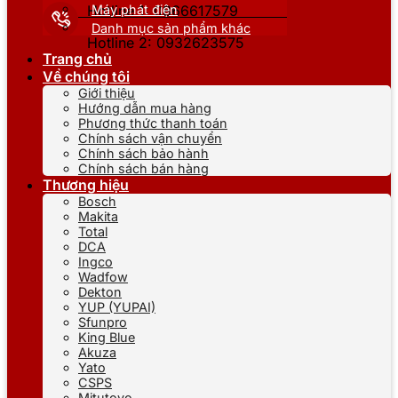
Máy phát điện
Hotline 1: 0866617579
Danh mục sản phẩm khác
Hotline 2: 0932623575
Trang chủ
Về chúng tôi
Giới thiệu
Hướng dẫn mua hàng
Phương thức thanh toán
Chính sách vận chuyển
Chính sách bảo hành
Chính sách bán hàng
Thương hiệu
Bosch
Makita
Total
DCA
Ingco
Wadfow
Dekton
YUP (YUPAI)
Sfunpro
King Blue
Akuza
Yato
CSPS
Mitutoyo