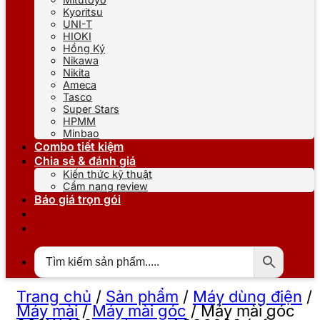
Kyoritsu
UNI-T
HIOKI
Hồng Ký
Nikawa
Nikita
Ameca
Tasco
Super Stars
HPMM
Minbao
Combo tiết kiệm
Chia sẻ & đánh giá
Kiến thức kỹ thuật
Cẩm nang review
Báo giá trọn gói
Trang chủ
/
Sản phẩm
/
Máy dùng điện
/
Máy mài
/
Máy mài góc
/
Máy mài góc