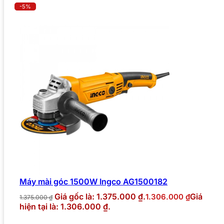
-5%
Máy mài góc 1500W Ingco AG1500182
Giá gốc là: 1.375.000 ₫.
Giá
1.306.000
₫
1.375.000
₫
hiện tại là: 1.306.000 ₫.