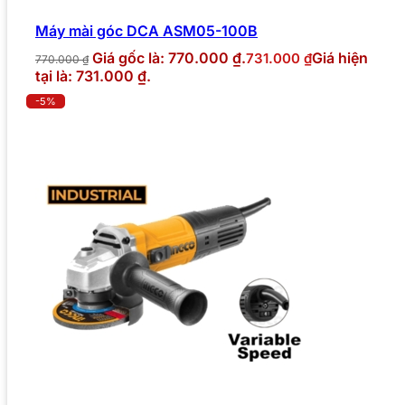
Máy mài góc DCA ASM05-100B
Giá gốc là: 770.000 ₫.
Giá hiện
731.000
₫
770.000
₫
tại là: 731.000 ₫.
-5%