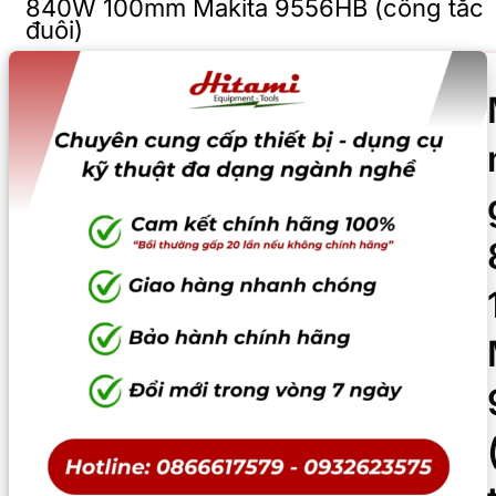
840W 100mm Makita 9556HB (công tắc
đuôi)