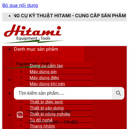
Bỏ qua nội dung
THUẬT HITAMI - CUNG CẤP SẢN PHẨM CHÍNH HÃNG, MỚ
Danh mục sản phẩm
Dụng cụ cầm tay
Máy dùng pin
Máy dùng điện
Máy dùng khí nén
Thiết bị đo kiểm
Thiết bị nâng đỡ
Thiết bị điện lạnh
Thiết bị xây dựng
Văn phòng làm việc:
Thiết bị nông nghiệp
Tủ đồ nghề
T2 - T7 (8h00 - 17h45)
Thang nhôm