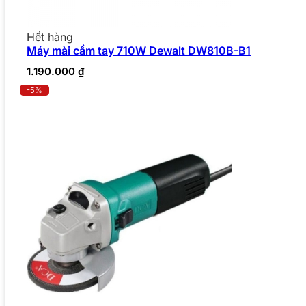
Hết hàng
Máy mài cầm tay 710W Dewalt DW810B-B1
1.190.000
₫
-5%