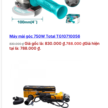
Máy mài góc 750W Total TG10710056
Giá gốc là: 830.000 ₫.
Giá hiện
788.000
₫
830.000
₫
tại là: 788.000 ₫.