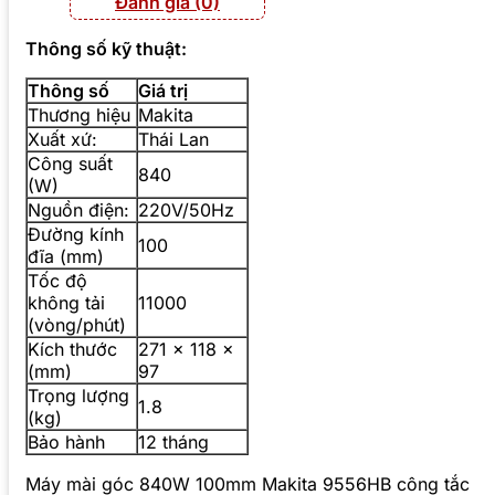
Đánh giá (0)
Thông số kỹ thuật:
Thông số
Giá trị
Thương hiệu
Makita
Xuất xứ:
Thái Lan
Công suất
840
(W)
Nguồn điện:
220V/50Hz
Đường kính
100
đĩa (mm)
Tốc độ
không tải
11000
(vòng/phút)
Kích thước
271 x 118 x
(mm)
97
Trọng lượng
1.8
(kg)
Bảo hành
12 tháng
Máy mài góc 840W 100mm Makita 9556HB công tắc