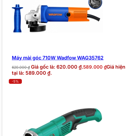
Máy mài góc 710W Wadfow WAG35762
Giá gốc là: 620.000 ₫.
Giá hiện
589.000
₫
620.000
₫
tại là: 589.000 ₫.
-5%