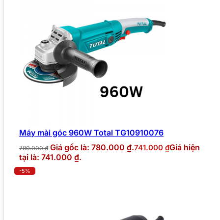
Máy mài góc 960W Total TG10910076
Giá gốc là: 780.000 ₫.
Giá hiện
741.000
₫
780.000
₫
tại là: 741.000 ₫.
-5%