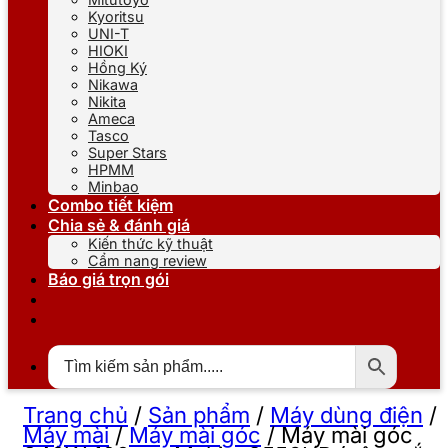
Kyoritsu
UNI-T
HIOKI
Hồng Ký
Nikawa
Nikita
Ameca
Tasco
Super Stars
HPMM
Minbao
Combo tiết kiệm
Chia sẻ & đánh giá
Kiến thức kỹ thuật
Cẩm nang review
Báo giá trọn gói
Trang chủ
/
Sản phẩm
/
Máy dùng điện
/
Máy mài
/
Máy mài góc
/
Máy mài góc