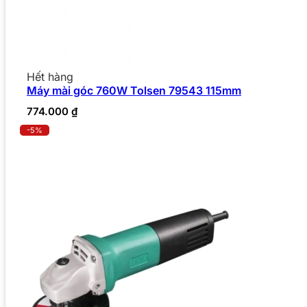
Hết hàng
Máy mài góc 760W Tolsen 79543 115mm
774.000
₫
-5%