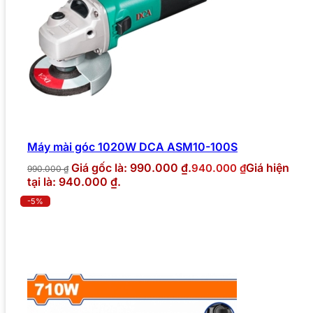
Máy mài góc 1020W DCA ASM10-100S
Giá gốc là: 990.000 ₫.
Giá hiện
940.000
₫
990.000
₫
tại là: 940.000 ₫.
-5%