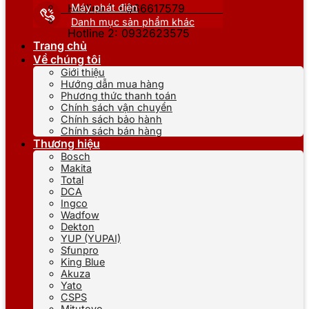
Máy phát điện
Hotline 1: 0866617579
Danh mục sản phẩm khác
Hotline 2: 0932623575
Trang chủ
Về chúng tôi
Giới thiệu
Hướng dẫn mua hàng
Phương thức thanh toán
Chính sách vận chuyển
Chính sách bảo hành
Chính sách bán hàng
Thương hiệu
Bosch
Makita
Total
DCA
Ingco
Wadfow
Dekton
YUP (YUPAI)
Sfunpro
King Blue
Akuza
Yato
CSPS
Mitutoyo