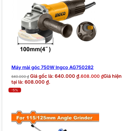
Máy mài góc 750W Ingco AG750282
Giá gốc là: 640.000 ₫.
Giá hiện
608.000
₫
640.000
₫
tại là: 608.000 ₫.
-5%