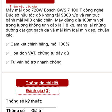
Thêm vào báo giá
Máy mài góc 720W Bosch GWS 7-100 T công nghệ
Đức sở hữu tốc độ không tải 9300 v/p và ren trục
bánh mài M10 chắc chắn. Máy dùng đĩa 100mm với
trọng lượng không tính cáp là 1,8 kg, mang lại những
đường cắt gọt gạch đá và mài kim loại mịn đẹp, chuẩn
xác.
✅ Cam kết chính hãng, mới 100%
✅ Hóa đơn VAT, chứng từ đầy đủ
✅ Tư vấn hỗ trợ nhanh chóng
Thông tin chi tiết
Đánh giá (0)
Thông số kỹ thuật:
Thông số
Giá trị