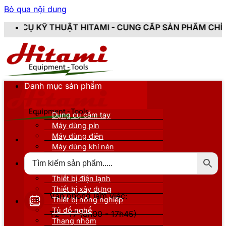
Bỏ qua nội dung
ẬT HITAMI - CUNG CẤP SẢN PHẨM CHÍNH HÃNG, MỚI 1
Danh mục sản phẩm
Dụng cụ cầm tay
Máy dùng pin
Máy dùng điện
Máy dùng khí nén
Thiết bị đo kiểm
Thiết bị nâng đỡ
Thiết bị điện lạnh
Thiết bị xây dựng
Văn phòng làm việc:
Thiết bị nông nghiệp
Tủ đồ nghề
T2 - T7 (8h00 - 17h45)
Thang nhôm