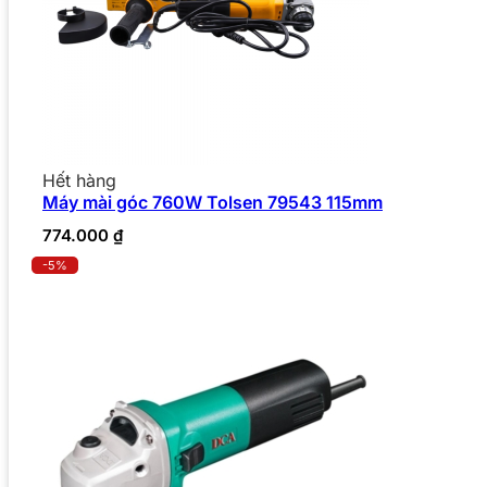
Hết hàng
Máy mài góc 760W Tolsen 79543 115mm
774.000
₫
-5%