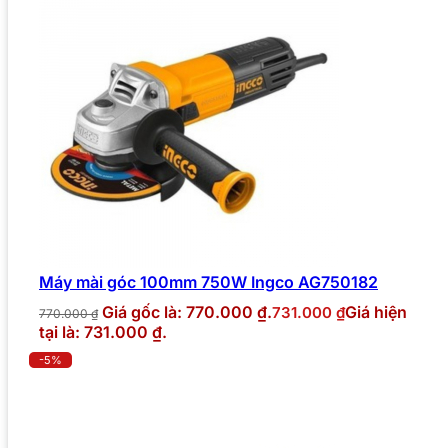
Máy mài góc 100mm 750W Ingco AG750182
Giá gốc là: 770.000 ₫.
Giá hiện
731.000
₫
770.000
₫
tại là: 731.000 ₫.
-5%