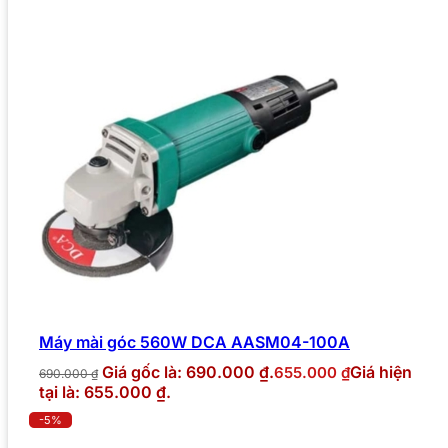
Máy mài góc 560W DCA AASM04-100A
Giá gốc là: 690.000 ₫.
Giá hiện
655.000
₫
690.000
₫
tại là: 655.000 ₫.
-5%