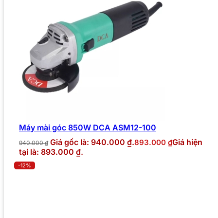
Máy mài góc 850W DCA ASM12-100
Giá gốc là: 940.000 ₫.
Giá hiện
893.000
₫
940.000
₫
tại là: 893.000 ₫.
-12%