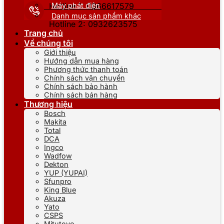
Máy phát điện
Hotline 1: 0866617579
Danh mục sản phẩm khác
Hotline 2: 0932623575
Trang chủ
Về chúng tôi
Giới thiệu
Hướng dẫn mua hàng
Phương thức thanh toán
Chính sách vận chuyển
Chính sách bảo hành
Chính sách bán hàng
Thương hiệu
Bosch
Makita
Total
DCA
Ingco
Wadfow
Dekton
YUP (YUPAI)
Sfunpro
King Blue
Akuza
Yato
CSPS
Mitutoyo