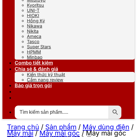
Kyoritsu
UNI-T
HIOKI
Hồng Ký
Nikawa
Nikita
Ameca
Tasco
Super Stars
HPMM
Minbao
Combo tiết kiệm
Chia sẻ & đánh giá
Kiến thức kỹ thuật
Cẩm nang review
Báo giá trọn gói
Trang chủ
/
Sản phẩm
/
Máy dùng điện
/
Máy mài
/
Máy mài góc
/
Máy mài góc