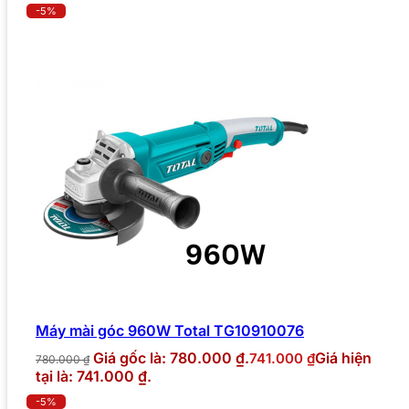
-5%
Máy mài góc 960W Total TG10910076
Giá gốc là: 780.000 ₫.
Giá hiện
741.000
₫
780.000
₫
tại là: 741.000 ₫.
-5%