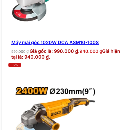
Máy mài góc 1020W DCA ASM10-100S
Giá gốc là: 990.000 ₫.
Giá hiện
940.000
₫
990.000
₫
tại là: 940.000 ₫.
-5%