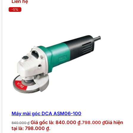
Liên hệ
-5%
Máy mài góc DCA ASM06-100
Giá gốc là: 840.000 ₫.
Giá hiện
798.000
₫
840.000
₫
tại là: 798.000 ₫.