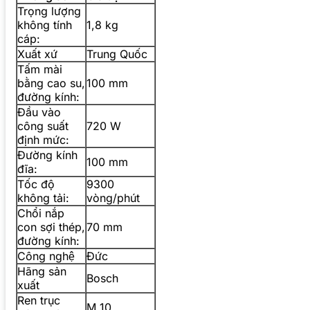
Trọng lượng
không tính
1,8 kg
cáp:
Xuất xứ
Trung Quốc
Tấm mài
bằng cao su,
100 mm
đường kính:
Đầu vào
công suất
720 W
định mức:
Đường kính
100 mm
đĩa:
Tốc độ
9300
không tải:
vòng/phút
Chổi nắp
con sợi thép,
70 mm
đường kính:
Công nghệ
Đức
Hãng sản
Bosch
xuất
Ren trục
M 10