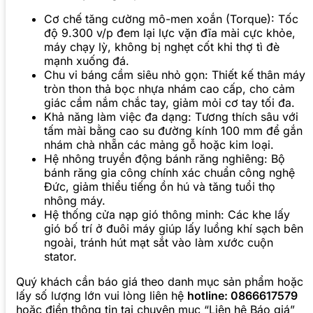
Cơ chế tăng cường mô-men xoắn (Torque): Tốc
độ 9.300 v/p đem lại lực vặn đĩa mài cực khỏe,
máy chạy lỳ, không bị nghẹt cốt khi thợ tì đè
mạnh xuống đá.
Chu vi báng cầm siêu nhỏ gọn: Thiết kế thân máy
tròn thon thả bọc nhựa nhám cao cấp, cho cảm
giác cầm nắm chắc tay, giảm mỏi cơ tay tối đa.
Khả năng làm việc đa dạng: Tương thích sâu với
tấm mài bằng cao su đường kính 100 mm để gắn
nhám chà nhẵn các mảng gỗ hoặc kim loại.
Hệ nhông truyền động bánh răng nghiêng: Bộ
bánh răng gia công chính xác chuẩn công nghệ
Đức, giảm thiểu tiếng ồn hú và tăng tuổi thọ
nhông máy.
Hệ thống cửa nạp gió thông minh: Các khe lấy
gió bố trí ở đuôi máy giúp lấy luồng khí sạch bên
ngoài, tránh hút mạt sắt vào làm xước cuộn
stator.
Quý khách cần báo giá theo danh mục sản phẩm hoặc
lấy số lượng lớn vui lòng liên hệ
hotline: 0866617579
hoặc điền thông tin tại chuyên mục “Liên hệ Báo giá”