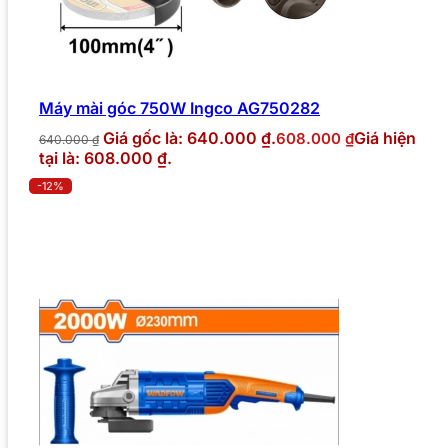
Máy mài góc 750W Ingco AG750282
Giá gốc là: 640.000 ₫.
Giá hiện
608.000
₫
640.000
₫
tại là: 608.000 ₫.
-12%