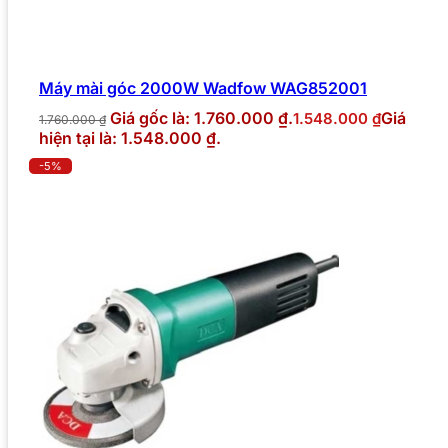
Máy mài góc 2000W Wadfow WAG852001
Giá gốc là: 1.760.000 ₫.
Giá
1.548.000
₫
1.760.000
₫
hiện tại là: 1.548.000 ₫.
-5%