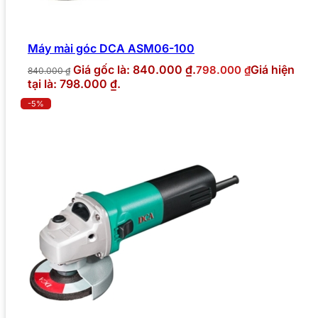
Máy mài góc DCA ASM06-100
Giá gốc là: 840.000 ₫.
Giá hiện
798.000
₫
840.000
₫
tại là: 798.000 ₫.
-5%