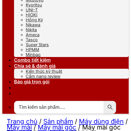
Kyoritsu
UNI-T
HIOKI
Hồng Ký
Nikawa
Nikita
Ameca
Tasco
Super Stars
HPMM
Minbao
Combo tiết kiệm
Chia sẻ & đánh giá
Kiến thức kỹ thuật
Cẩm nang review
Báo giá trọn gói
Trang chủ
/
Sản phẩm
/
Máy dùng điện
/
Máy mài
/
Máy mài góc
/
Máy mài góc