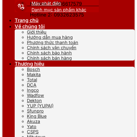
Máy phát điện
Hotline 1: 0866617579
Danh mục sản phẩm khác
Hotline 2: 0932623575
Trang chủ
Về chúng tôi
Giới thiệu
Hướng dẫn mua hàng
Phương thức thanh toán
Chính sách vận chuyển
Chính sách bảo hành
Chính sách bán hàng
Thương hiệu
Bosch
Makita
Total
DCA
Ingco
Wadfow
Dekton
YUP (YUPAI)
Sfunpro
King Blue
Akuza
Yato
CSPS
Mitutoyo