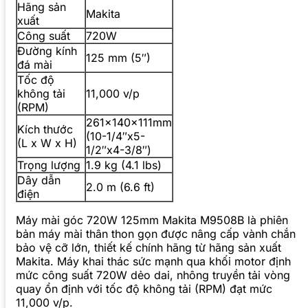
Hãng sản
Makita
xuất
Công suất
720W
Đường kính
125 mm (5″)
đá mài
Tốc độ
không tải
11,000 v/p
(RPM)
261x140x111mm
Kích thước
(10-1/4″x5-
(L x W x H)
1/2″x4-3/8″)
Trọng lượng
1.9 kg (4.1 lbs)
Dây dẫn
2.0 m (6.6 ft)
điện
Máy mài góc 720W 125mm Makita M9508B là phiên
bản máy mài thân thon gọn được nâng cấp vành chắn
bảo vệ cỡ lớn, thiết kế chính hãng từ hãng sản xuất
Makita. Máy khai thác sức mạnh qua khối motor định
mức công suất 720W dẻo dai, nhông truyền tải vòng
quay ổn định với tốc độ không tải (RPM) đạt mức
11,000 v/p.