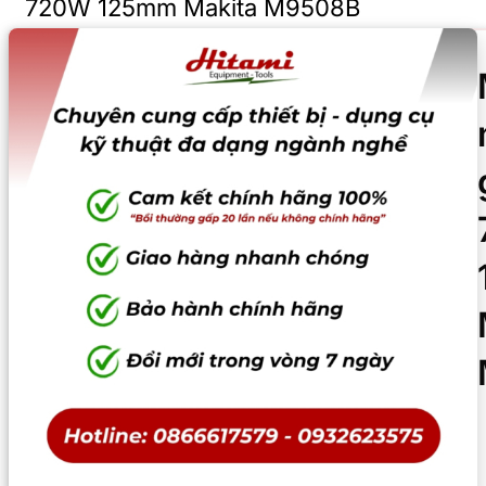
720W 125mm Makita M9508B