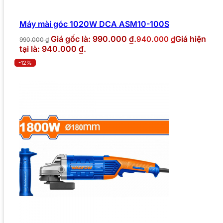
Máy mài góc 1020W DCA ASM10-100S
Giá gốc là: 990.000 ₫.
Giá hiện
940.000
₫
990.000
₫
tại là: 940.000 ₫.
-12%