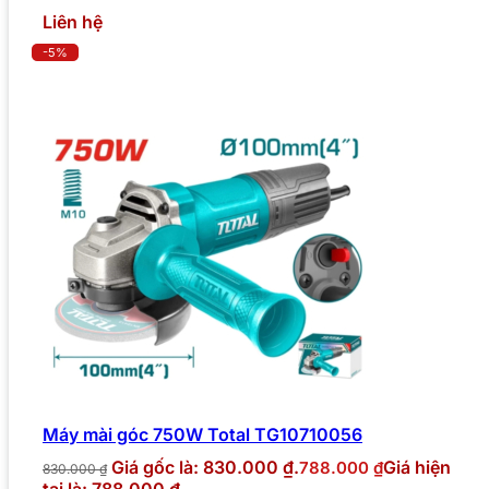
Liên hệ
-5%
Máy mài góc 750W Total TG10710056
Giá gốc là: 830.000 ₫.
Giá hiện
788.000
₫
830.000
₫
tại là: 788.000 ₫.