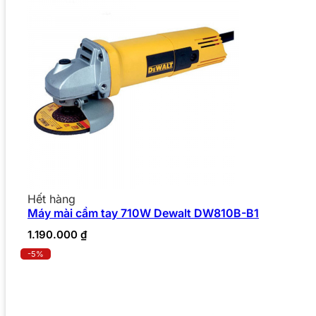
Hết hàng
Máy mài cầm tay 710W Dewalt DW810B-B1
1.190.000
₫
-5%