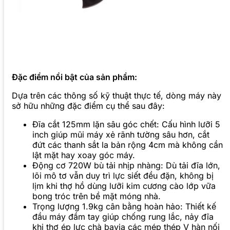
Đặc điểm nổi bật của sản phẩm:
Dựa trên các thông số kỹ thuật thực tế, dòng máy này
sở hữu những đặc điểm cụ thể sau đây:
Đĩa cắt 125mm lặn sâu góc chết: Cấu hình lưỡi 5
inch giúp mũi máy xẻ rãnh tường sâu hơn, cắt
đứt các thanh sắt la bản rộng 4cm mà không cần
lật mặt hay xoay góc máy.
Động cơ 720W bù tải nhịp nhàng: Dù tải đĩa lớn,
lõi mô tơ vẫn duy trì lực siết đều đặn, không bị
lịm khi thợ hồ dùng lưỡi kim cương cào lớp vữa
bong tróc trên bề mặt móng nhà.
Trọng lượng 1.9kg cân bằng hoàn hảo: Thiết kế
đầu máy đầm tay giúp chống rung lắc, nảy đĩa
khi thợ ép lực chà bavia các mép thép V hàn nối