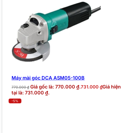
Máy mài góc DCA ASM05-100B
Giá gốc là: 770.000 ₫.
Giá hiện
731.000
₫
770.000
₫
tại là: 731.000 ₫.
-5%