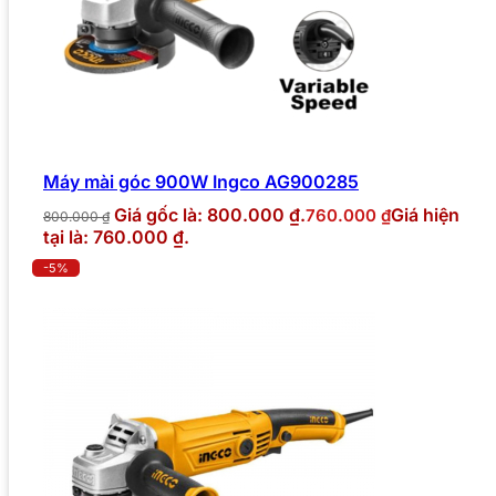
Máy mài góc 900W Ingco AG900285
Giá gốc là: 800.000 ₫.
Giá hiện
760.000
₫
800.000
₫
tại là: 760.000 ₫.
-5%