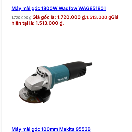
Máy mài góc 1800W Wadfow WAG851801
Giá gốc là: 1.720.000 ₫.
Giá
1.513.000
₫
1.720.000
₫
hiện tại là: 1.513.000 ₫.
Máy mài góc 100mm Makita 9553B