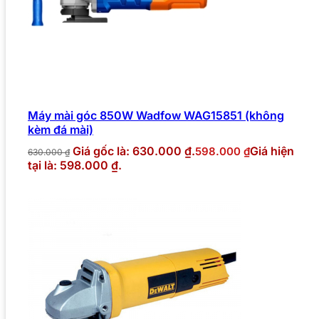
Máy mài góc 850W Wadfow WAG15851 (không
kèm đá mài)
Giá gốc là: 630.000 ₫.
Giá hiện
598.000
₫
630.000
₫
tại là: 598.000 ₫.