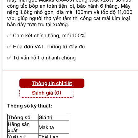
công tắc bóp an toàn tiện lợi, bảo hành 6 tháng. Máy
nặng 1.6kg nhỏ gọn, đĩa mài 100mm và tốc độ 11,000
v/p, giúp người thợ yên tâm thi công cắt mài kim loại
bản dày trơn tru tại xưởng.
✅ Cam kết chính hãng, mới 100%
✅ Hóa đơn VAT, chứng từ đầy đủ
✅ Tư vấn hỗ trợ nhanh chóng
Thông tin chi tiết
Đánh giá (0)
Thông số kỹ thuật:
Thông số
Giá trị
Hãng sản
Makita
xuất
Xuất xứ
Thái Lan