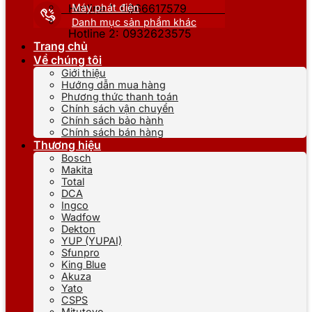
Máy phát điện
Hotline 1: 0866617579
Danh mục sản phẩm khác
Hotline 2: 0932623575
Trang chủ
Về chúng tôi
Giới thiệu
Hướng dẫn mua hàng
Phương thức thanh toán
Chính sách vận chuyển
Chính sách bảo hành
Chính sách bán hàng
Thương hiệu
Bosch
Makita
Total
DCA
Ingco
Wadfow
Dekton
YUP (YUPAI)
Sfunpro
King Blue
Akuza
Yato
CSPS
Mitutoyo