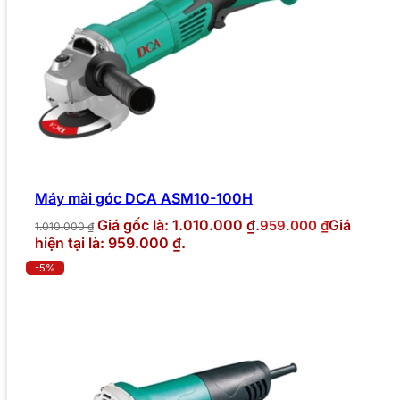
Máy mài góc DCA ASM10-100H
Giá gốc là: 1.010.000 ₫.
Giá
959.000
₫
1.010.000
₫
hiện tại là: 959.000 ₫.
-5%