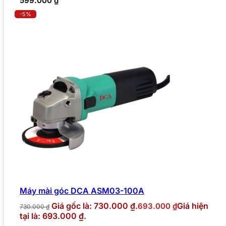
599.000
₫
-5%
Máy mài góc DCA ASM03-100A
Giá gốc là: 730.000 ₫.
Giá hiện
693.000
₫
730.000
₫
tại là: 693.000 ₫.