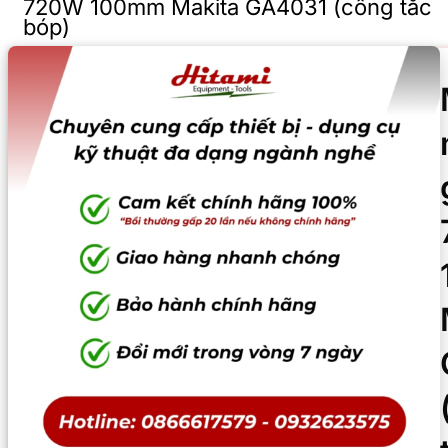
720W 100mm Makita GA4031 (công tắc
bóp)