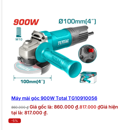
Máy mài góc 900W Total TG10910056
Giá gốc là: 860.000 ₫.
Giá hiện
817.000
₫
860.000
₫
tại là: 817.000 ₫.
-5%