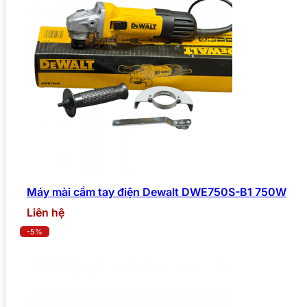
Máy mài cầm tay điện Dewalt DWE750S-B1 750W
Liên hệ
-5%