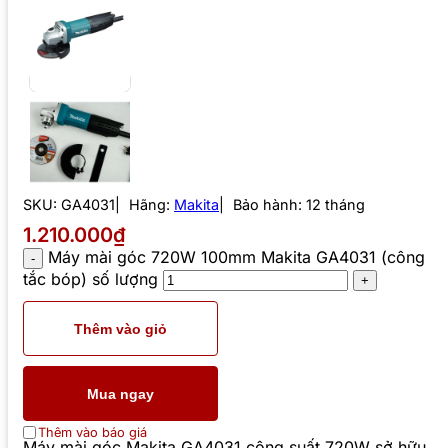
SKU:
GA4031
Hãng:
Makita
Bảo hành: 12 tháng
1.210.000₫
Máy mài góc 720W 100mm Makita GA4031 (công
tắc bóp) số lượng
Thêm vào giỏ
Mua ngay
Thêm vào báo giá
Máy mài góc Makita GA4031 công suất 720W sở hữu