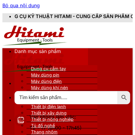
Bỏ qua nội dung
HUẬT HITAMI - CUNG CẤP SẢN PHẨM CHÍNH HÃNG, MỚI
Danh mục sản phẩm
Dụng cụ cầm tay
Máy dùng pin
Máy dùng điện
Máy dùng khí nén
Thiết bị đo kiểm
Thiết bị nâng đỡ
Thiết bị điện lạnh
Thiết bị xây dựng
Văn phòng làm việc:
Thiết bị nông nghiệp
Tủ đồ nghề
T2 - T7 (8h00 - 17h45)
Thang nhôm