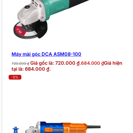
Máy mài góc DCA ASM08-100
Giá gốc là: 720.000 ₫.
Giá hiện
684.000
₫
720.000
₫
tại là: 684.000 ₫.
-5%