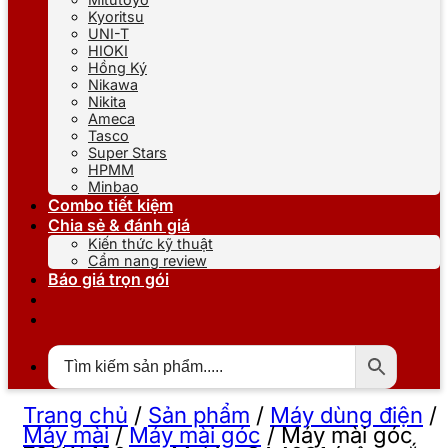
Kyoritsu
UNI-T
HIOKI
Hồng Ký
Nikawa
Nikita
Ameca
Tasco
Super Stars
HPMM
Minbao
Combo tiết kiệm
Chia sẻ & đánh giá
Kiến thức kỹ thuật
Cẩm nang review
Báo giá trọn gói
Trang chủ
/
Sản phẩm
/
Máy dùng điện
/
Máy mài
/
Máy mài góc
/
Máy mài góc