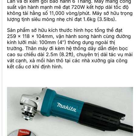
Lan và đi kèm gói bảo hành 6 Tháng. Máy mang công
suất vận hành mạnh mẽ đạt 720W kết hợp dải tốc độ
không tải hằng số 11,000 vòng/phút. Máy sở hữu trọng
lượng tịnh siêu mỏng nhẹ chỉ đạt 1.6kg (3.5lbs).
Sản phẩm sở hữu kích thước hình học tổng thể đạt
259 x 118 x 104mm, vận hành song hành cùng đường
kính lưỡi mài: 100mm (4″) thông dụng ngoài thị
trường. Thân máy đi kèm hệ thống dây dẫn điện bọc
cao su chiều dài 2.5m (8.2ft), chuyên trị dải tác vụ mài
vát cạnh, xả mối hàn thô tại các nhà xưởng gia công
kết cấu cơ khí định hình.