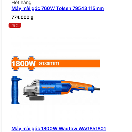
Hết hàng
Máy mài góc 760W Tolsen 79543 115mm
774.000
₫
-12%
Máy mài góc 1800W Wadfow WAG851801