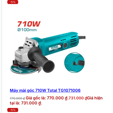
-5%
Máy mài góc 710W Total TG1071006
Giá gốc là: 770.000 ₫.
Giá hiện
731.000
₫
770.000
₫
tại là: 731.000 ₫.
-5%