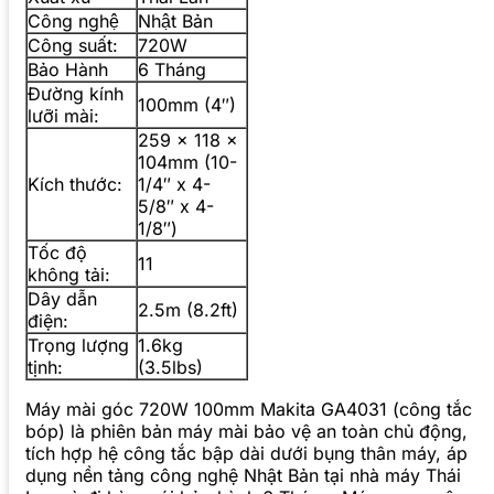
Công nghệ
Nhật Bản
Công suất:
720W
Bảo Hành
6 Tháng
Đường kính
100mm (4″)
lưỡi mài:
259 x 118 x
104mm (10-
Kích thước:
1/4″ x 4-
5/8″ x 4-
1/8″)
Tốc độ
11
không tải:
Dây dẫn
2.5m (8.2ft)
điện:
Trọng lượng
1.6kg
tịnh:
(3.5lbs)
Máy mài góc 720W 100mm Makita GA4031 (công tắc
bóp) là phiên bản máy mài bảo vệ an toàn chủ động,
tích hợp hệ công tắc bập dài dưới bụng thân máy, áp
dụng nền tảng công nghệ Nhật Bản tại nhà máy Thái