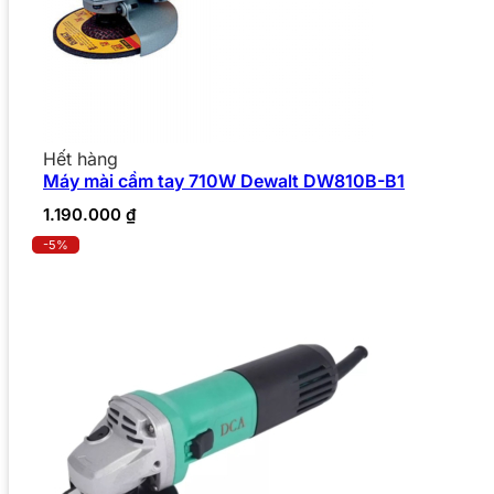
Hết hàng
Máy mài cầm tay 710W Dewalt DW810B-B1
1.190.000
₫
-5%