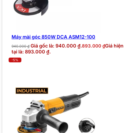
Máy mài góc 850W DCA ASM12-100
Giá gốc là: 940.000 ₫.
Giá hiện
893.000
₫
940.000
₫
tại là: 893.000 ₫.
-5%