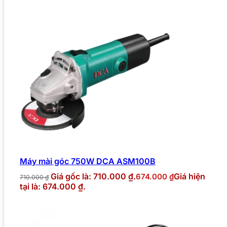
Máy mài góc 750W DCA ASM100B
Giá gốc là: 710.000 ₫.
Giá hiện
674.000
₫
710.000
₫
tại là: 674.000 ₫.