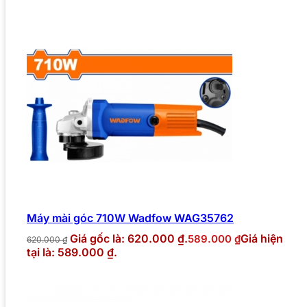
Máy mài góc 710W Wadfow WAG35762
Giá gốc là: 620.000 ₫.
Giá hiện
589.000
₫
620.000
₫
tại là: 589.000 ₫.