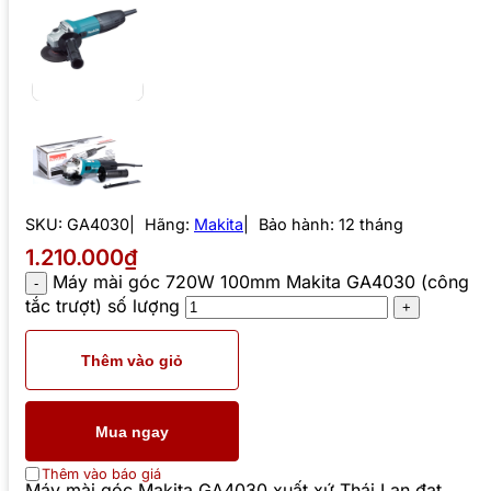
SKU:
GA4030
Hãng:
Makita
Bảo hành: 12 tháng
1.210.000₫
Máy mài góc 720W 100mm Makita GA4030 (công
tắc trượt) số lượng
Thêm vào giỏ
Mua ngay
Thêm vào báo giá
Máy mài góc Makita GA4030 xuất xứ Thái Lan đạt