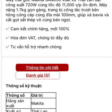
công suất 720W cùng tốc độ 11,000 v/p ổn định. Máy
nặng 1.7kg gọn gàng, trang bị công tắc trượt bên
hông cứng cáp cùng đĩa mài 100mm, giúp xả bavia và
cắt gọt sắt thép vô cùng bén ngọt.
✅ Cam kết chính hãng, mới 100%
✅ Hóa đơn VAT, chứng từ đầy đủ
✅ Tư vấn hỗ trợ nhanh chóng
Thông tin chi tiết
Đánh giá (0)
Thông số kỹ thuật:
Thông số
Giá trị
Hãng sản
Makita
xuất
Xuất xứ
Thái Lan