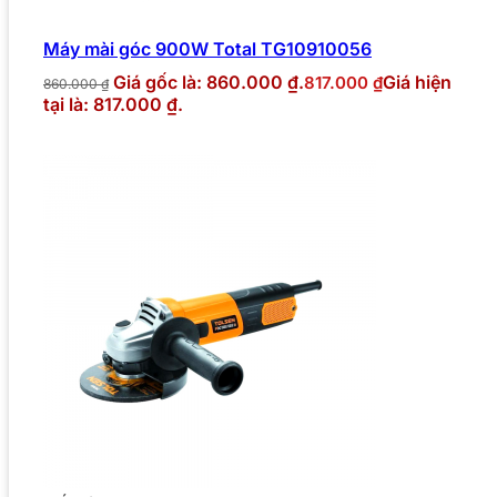
Máy mài góc 900W Total TG10910056
Giá gốc là: 860.000 ₫.
Giá hiện
817.000
₫
860.000
₫
tại là: 817.000 ₫.