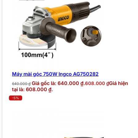
Máy mài góc 750W Ingco AG750282
Giá gốc là: 640.000 ₫.
Giá hiện
608.000
₫
640.000
₫
tại là: 608.000 ₫.
-5%