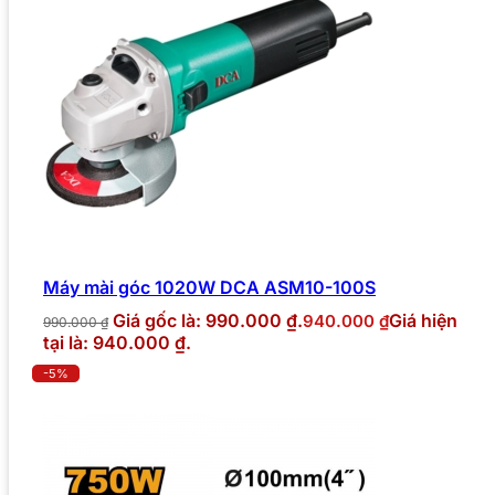
Máy mài góc 1020W DCA ASM10-100S
Giá gốc là: 990.000 ₫.
Giá hiện
940.000
₫
990.000
₫
tại là: 940.000 ₫.
-5%