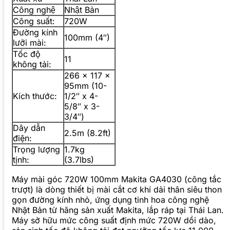
Công nghệ
Nhật Bản
Công suất:
720W
Đường kính
100mm (4″)
lưỡi mài:
Tốc độ
11
không tải:
266 x 117 x
95mm (10-
Kích thước:
1/2″ x 4-
5/8″ x 3-
3/4″)
Dây dẫn
2.5m (8.2ft)
điện:
Trọng lượng
1.7kg
tịnh:
(3.7lbs)
Máy mài góc 720W 100mm Makita GA4030 (công tắc
trượt) là dòng thiết bị mài cắt cơ khí dải thân siêu thon
gọn đường kính nhỏ, ứng dụng tinh hoa công nghệ
Nhật Bản từ hãng sản xuất Makita, lắp ráp tại Thái Lan.
Máy sở hữu mức công suất định mức 720W dồi dào,