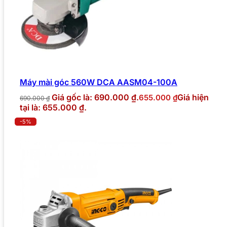
Máy mài góc 560W DCA AASM04-100A
Giá gốc là: 690.000 ₫.
Giá hiện
655.000
₫
690.000
₫
tại là: 655.000 ₫.
-5%