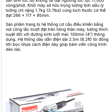
sản sinh tốc độ không tải đạt ngưỡng tốc lực 11,000
vòng/phút. Khối máy sở hữu trọng lượng tịnh siêu lý
tưởng chỉ nặng 1.7kg (3.7lbs) cùng kích thước cơ thể
đạt 266 x 117 x 95mm.
Sản phẩm trang bị hệ thống cơ cấu điều khiển bằng
nút công tắc trượt đặt trên hông thân máy, tương thích
tuyệt đối với đường kính lưỡi mài: 100mm (4″) thông
dụng. Hệ thống dây dẫn điện dài 2.5m (8.2ft) lõi đồng
lớn bọc nhựa cách điện dày giúp bám viền công trình
dẻo dai.