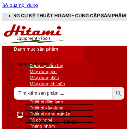
Bỏ qua nội dung
 THUẬT HITAMI - CUNG CẤP SẢN PHẨM CHÍNH HÃNG, M
Danh mục sản phẩm
Dụng cụ cầm tay
Máy dùng pin
Máy dùng điện
Máy dùng khí nén
Thiết bị đo kiểm
Thiết bị nâng đỡ
Thiết bị điện lạnh
Thiết bị xây dựng
Văn phòng làm việc:
Thiết bị nông nghiệp
Tủ đồ nghề
T2 - T7 (8h00 - 17h45)
Thang nhôm