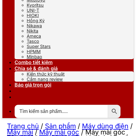
Kyoritsu
UNI-T
HIOKI
Hồng Ký
Nikawa
Nikita
Ameca
Tasco
Super Stars
HPMM
Minbao
Combo tiết kiệm
Chia sẻ & đánh giá
Kiến thức kỹ thuật
Cẩm nang review
Báo giá trọn gói
Trang chủ
/
Sản phẩm
/
Máy dùng điện
/
Máy mài
/
Máy mài góc
/
Máy mài góc