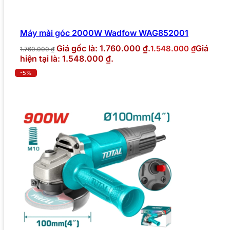
Máy mài góc 2000W Wadfow WAG852001
Giá gốc là: 1.760.000 ₫.
Giá
1.548.000
₫
1.760.000
₫
hiện tại là: 1.548.000 ₫.
-5%