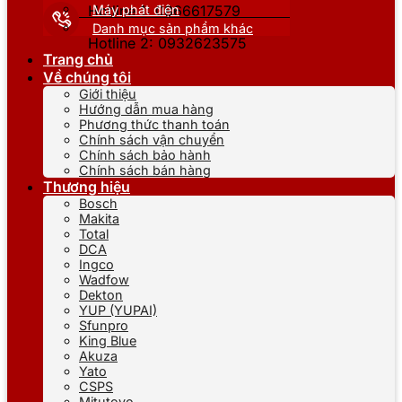
Máy phát điện
Hotline 1: 0866617579
Danh mục sản phẩm khác
Hotline 2: 0932623575
Trang chủ
Về chúng tôi
Giới thiệu
Hướng dẫn mua hàng
Phương thức thanh toán
Chính sách vận chuyển
Chính sách bảo hành
Chính sách bán hàng
Thương hiệu
Bosch
Makita
Total
DCA
Ingco
Wadfow
Dekton
YUP (YUPAI)
Sfunpro
King Blue
Akuza
Yato
CSPS
Mitutoyo