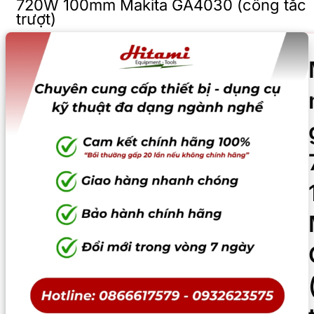
720W 100mm Makita GA4030 (công tắc
trượt)