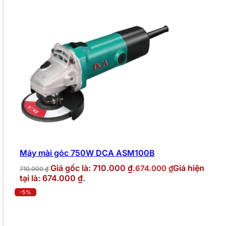
Máy mài góc 750W DCA ASM100B
Giá gốc là: 710.000 ₫.
Giá hiện
674.000
₫
710.000
₫
tại là: 674.000 ₫.
-5%