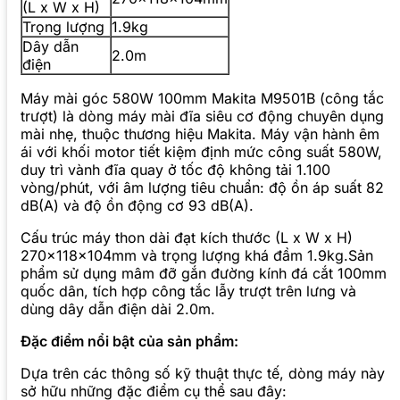
(L x W x H)
Trọng lượng
1.9kg
Dây dẫn
2.0m
điện
Máy mài góc 580W 100mm Makita M9501B (công tắc
trượt) là dòng máy mài đĩa siêu cơ động chuyên dụng
mài nhẹ, thuộc thương hiệu Makita. Máy vận hành êm
ái với khối motor tiết kiệm định mức công suất 580W,
duy trì vành đĩa quay ở tốc độ không tải 1.100
vòng/phút, với âm lượng tiêu chuẩn: độ ồn áp suất 82
dB(A) và độ ồn động cơ 93 dB(A).
Cấu trúc máy thon dài đạt kích thước (L x W x H)
270x118x104mm và trọng lượng khá đầm 1.9kg.Sản
phẩm sử dụng mâm đỡ gắn đường kính đá cắt 100mm
quốc dân, tích hợp công tắc lẫy trượt trên lưng và
dùng dây dẫn điện dài 2.0m.
Đặc điểm nổi bật của sản phẩm:
Dựa trên các thông số kỹ thuật thực tế, dòng máy này
sở hữu những đặc điểm cụ thể sau đây: