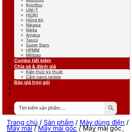
Kyoritsu
UNI-T
HIOKI
Hồng Ký
Nikawa
Nikita
Ameca
Tasco
Super Stars
HPMM
Minbao
Combo tiết kiệm
Chia sẻ & đánh giá
Kiến thức kỹ thuật
Cẩm nang review
Báo giá trọn gói
Trang chủ
/
Sản phẩm
/
Máy dùng điện
/
Máy mài
/
Máy mài góc
/
Máy mài góc