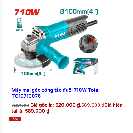
Máy mài góc công tắc đuôi 710W Total
TG10710076
Giá gốc là: 620.000 ₫.
Giá hiện
589.000
₫
620.000
₫
tại là: 589.000 ₫.
-5%