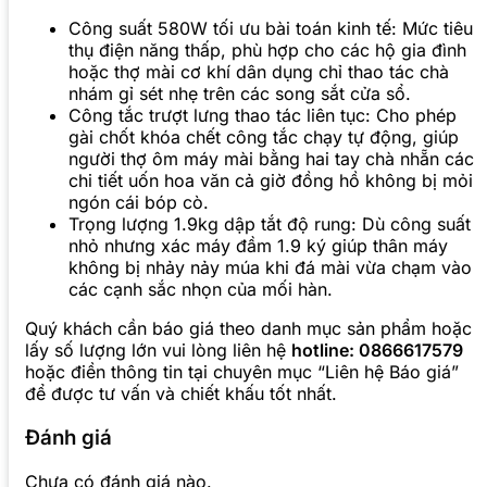
Công suất 580W tối ưu bài toán kinh tế: Mức tiêu
thụ điện năng thấp, phù hợp cho các hộ gia đình
hoặc thợ mài cơ khí dân dụng chỉ thao tác chà
nhám gỉ sét nhẹ trên các song sắt cửa sổ.
Công tắc trượt lưng thao tác liên tục: Cho phép
gài chốt khóa chết công tắc chạy tự động, giúp
người thợ ôm máy mài bằng hai tay chà nhẵn các
chi tiết uốn hoa văn cả giờ đồng hồ không bị mỏi
ngón cái bóp cò.
Trọng lượng 1.9kg dập tắt độ rung: Dù công suất
nhỏ nhưng xác máy đầm 1.9 ký giúp thân máy
không bị nhảy nảy múa khi đá mài vừa chạm vào
các cạnh sắc nhọn của mối hàn.
Quý khách cần báo giá theo danh mục sản phẩm hoặc
lấy số lượng lớn vui lòng liên hệ
hotline: 0866617579
hoặc điền thông tin tại chuyên mục “Liên hệ Báo giá”
để được tư vấn và chiết khấu tốt nhất.
Đánh giá
Chưa có đánh giá nào.