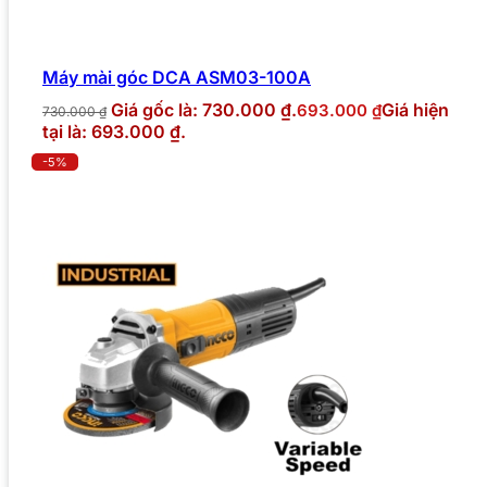
Máy mài góc DCA ASM03-100A
Giá gốc là: 730.000 ₫.
Giá hiện
693.000
₫
730.000
₫
tại là: 693.000 ₫.
-5%