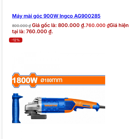
Máy mài góc 900W Ingco AG900285
Giá gốc là: 800.000 ₫.
Giá hiện
760.000
₫
800.000
₫
tại là: 760.000 ₫.
-12%