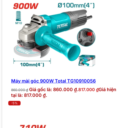
Máy mài góc 900W Total TG10910056
Giá gốc là: 860.000 ₫.
Giá hiện
817.000
₫
860.000
₫
tại là: 817.000 ₫.
-5%