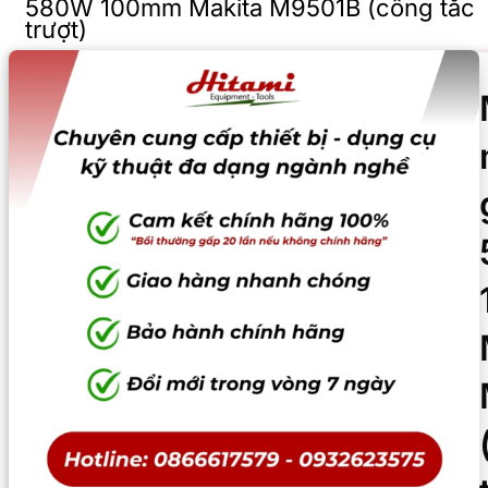
580W 100mm Makita M9501B (công tắc
trượt)