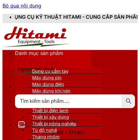
Bỏ qua nội dung
Ỹ THUẬT HITAMI - CUNG CẤP SẢN PHẨM CHÍNH HÃNG, 
Danh mục sản phẩm
Dụng cụ cầm tay
Máy dùng pin
Máy dùng điện
Máy dùng khí nén
Thiết bị đo kiểm
Thiết bị nâng đỡ
Thiết bị điện lạnh
Thiết bị xây dựng
Văn phòng làm việc:
Thiết bị nông nghiệp
Tủ đồ nghề
T2 - T7 (8h00 - 17h45)
Thang nhôm