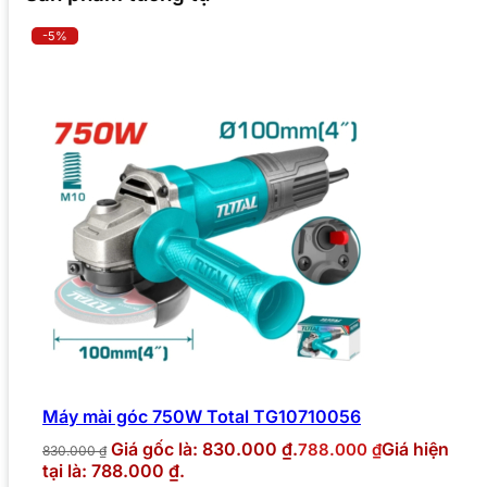
-5%
Máy mài góc 750W Total TG10710056
Giá gốc là: 830.000 ₫.
Giá hiện
788.000
₫
830.000
₫
tại là: 788.000 ₫.