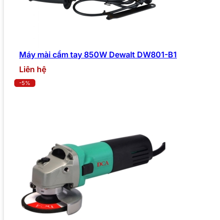
Máy mài cầm tay 850W Dewalt DW801-B1
Liên hệ
-5%