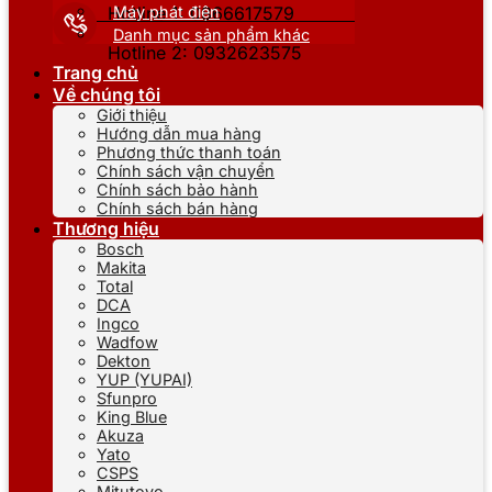
Máy phát điện
Hotline 1: 0866617579
Danh mục sản phẩm khác
Hotline 2: 0932623575
Trang chủ
Về chúng tôi
Giới thiệu
Hướng dẫn mua hàng
Phương thức thanh toán
Chính sách vận chuyển
Chính sách bảo hành
Chính sách bán hàng
Thương hiệu
Bosch
Makita
Total
DCA
Ingco
Wadfow
Dekton
YUP (YUPAI)
Sfunpro
King Blue
Akuza
Yato
CSPS
Mitutoyo