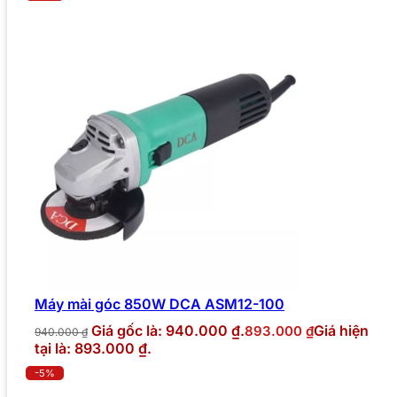
Máy mài góc 850W DCA ASM12-100
Giá gốc là: 940.000 ₫.
Giá hiện
893.000
₫
940.000
₫
tại là: 893.000 ₫.
-5%