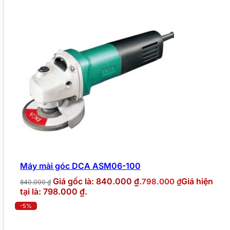
Máy mài góc DCA ASM06-100
Giá gốc là: 840.000 ₫.
Giá hiện
798.000
₫
840.000
₫
tại là: 798.000 ₫.
-5%