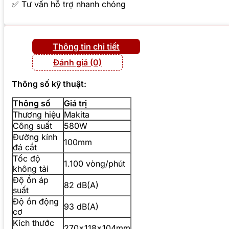
✅ Tư vấn hỗ trợ nhanh chóng
Thông tin chi tiết
Đánh giá (0)
Thông số kỹ thuật:
Thông số
Giá trị
Thương hiệu
Makita
Công suất
580W
Đường kính
100mm
đá cắt
Tốc độ
1.100 vòng/phút
không tải
Độ ồn áp
82 dB(A)
suất
Độ ồn động
93 dB(A)
cơ
Kích thước
270x118x104mm