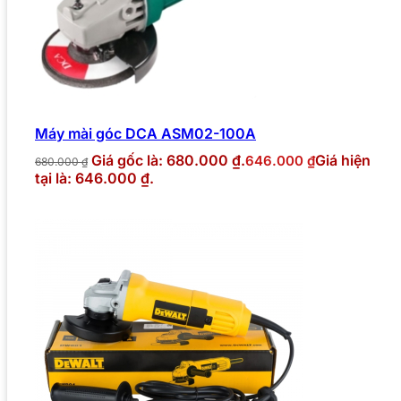
Máy mài góc DCA ASM02-100A
Giá gốc là: 680.000 ₫.
Giá hiện
646.000
₫
680.000
₫
tại là: 646.000 ₫.