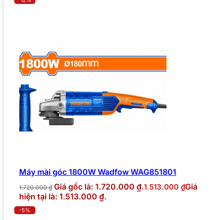
-12%
Máy mài góc 1800W Wadfow WAG851801
Giá gốc là: 1.720.000 ₫.
Giá
1.513.000
₫
1.720.000
₫
hiện tại là: 1.513.000 ₫.
-5%