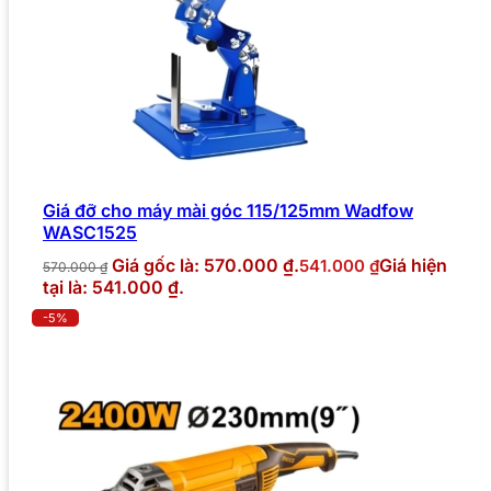
Giá đỡ cho máy mài góc 115/125mm Wadfow
WASC1525
Giá gốc là: 570.000 ₫.
Giá hiện
541.000
₫
570.000
₫
tại là: 541.000 ₫.
-5%