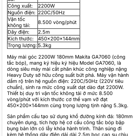
Công xuất:
2200W
Nguồn điện:
220C/50Hz
Vận tốc
8.500 vòng/phút
không tải:
Dây điện:
2.5m
Kích thước:
450x200x144mm
Trọng lượng:
5.3kg
Máy mài góc 2200W 180mm Makita GA7060 (công
tắc bóp), mang ký hiệu ký hiệu Model GA7060, là
dòng siêu máy mài cắt phân khúc công nghiệp nặng
Heavy Duty sở hữu công suất bứt phá. Máy vận hành
dầm rộ trên hệ nguồn điện: 220C/50Hz (220V tiêu
chuẩn), sinh ra mức công xuất dạt dào đạt 2200W.
Thiết bị duy trì vận tốc không tải ở mức 8.500
vòng/phút với kích thước cơ thể vạm vỡ đạt
450x200x144mm cùng trọng lượng tịnh nặng 5.3kg.
Sản phẩm cấu tạo sử dụng khổ đường kính đá: 180mm
chuyên dụng, tích hợp hệ cơ cấu công tắc bóp bập
bụng bản lớn có lẫy khóa hành trình. Thân súng đi
kèm hệ thống dây điện dải dài 2.5m bọc cao su chịu