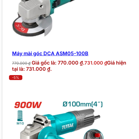
Máy mài góc DCA ASM05-100B
Giá gốc là: 770.000 ₫.
Giá hiện
731.000
₫
770.000
₫
tại là: 731.000 ₫.
-5%