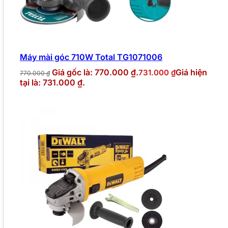
Máy mài góc 710W Total TG1071006
Giá gốc là: 770.000 ₫.
Giá hiện
731.000
₫
770.000
₫
tại là: 731.000 ₫.