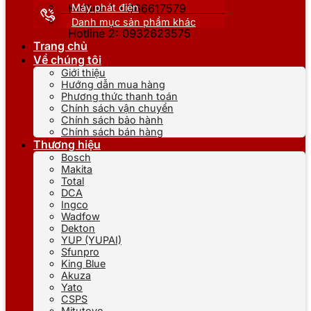
Máy phát điện
Hotline 1: 0866617579
Danh mục sản phẩm khác
Hotline 2: 0932623575
Trang chủ
Về chúng tôi
Giới thiệu
Hướng dẫn mua hàng
Phương thức thanh toán
Chính sách vận chuyển
Chính sách bảo hành
Chính sách bán hàng
Thương hiệu
Bosch
Makita
Total
DCA
Ingco
Wadfow
Dekton
YUP (YUPAI)
Sfunpro
King Blue
Akuza
Yato
CSPS
Mitutoyo