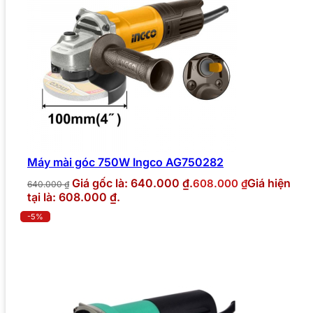
Máy mài góc 750W Ingco AG750282
Giá gốc là: 640.000 ₫.
Giá hiện
608.000
₫
640.000
₫
tại là: 608.000 ₫.
-5%