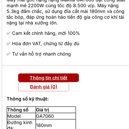
mạnh mẽ 2200W cùng tốc độ 8.500 v/p. Máy nặng
5.3kg đầm chắc, sử dụng đĩa cắt mài 180mm và công
tắc bóp, đáp ứng hoàn hảo tiến độ gia công cơ khí tải
nặng tại nhà xưởng lớn.
✅ Cam kết chính hãng, mới 100%
✅ Hóa đơn VAT, chứng từ đầy đủ
✅ Tư vấn hỗ trợ nhanh chóng
Thông tin chi tiết
Đánh giá (0)
Thông số kỹ thuật:
Thông số
Giá trị
Model
GA7060
Đường kính
180mm
đá: