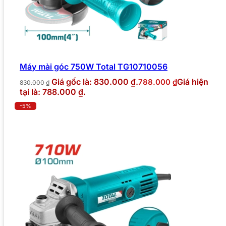
Máy mài góc 750W Total TG10710056
Giá gốc là: 830.000 ₫.
Giá hiện
788.000
₫
830.000
₫
tại là: 788.000 ₫.
-5%