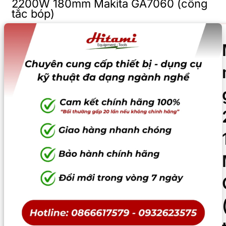
2200W 180mm Makita GA7060 (công
tắc bóp)