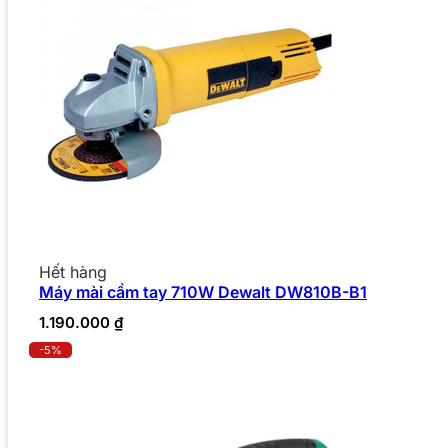
Hết hàng
Máy mài cầm tay 710W Dewalt DW810B-B1
1.190.000
₫
-5%