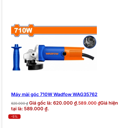
Máy mài góc 710W Wadfow WAG35762
Giá gốc là: 620.000 ₫.
Giá hiện
589.000
₫
620.000
₫
tại là: 589.000 ₫.
-5%