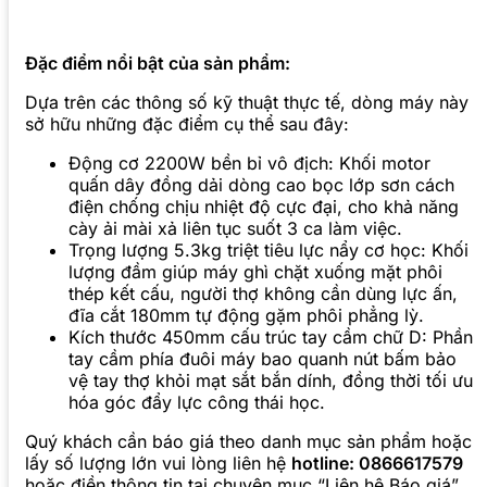
Đặc điểm nổi bật của sản phẩm:
Dựa trên các thông số kỹ thuật thực tế, dòng máy này
sở hữu những đặc điểm cụ thể sau đây:
Động cơ 2200W bền bỉ vô địch: Khối motor
quấn dây đồng dải dòng cao bọc lớp sơn cách
điện chống chịu nhiệt độ cực đại, cho khả năng
cày ải mài xả liên tục suốt 3 ca làm việc.
Trọng lượng 5.3kg triệt tiêu lực nẩy cơ học: Khối
lượng đầm giúp máy ghì chặt xuống mặt phôi
thép kết cấu, người thợ không cần dùng lực ấn,
đĩa cắt 180mm tự động gặm phôi phẳng lỳ.
Kích thước 450mm cấu trúc tay cầm chữ D: Phần
tay cầm phía đuôi máy bao quanh nút bấm bảo
vệ tay thợ khỏi mạt sắt bắn dính, đồng thời tối ưu
hóa góc đẩy lực công thái học.
Quý khách cần báo giá theo danh mục sản phẩm hoặc
lấy số lượng lớn vui lòng liên hệ
hotline: 0866617579
hoặc điền thông tin tại chuyên mục “Liên hệ Báo giá”