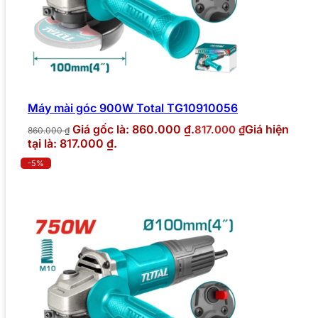
Máy mài góc 900W Total TG10910056
Giá gốc là: 860.000 ₫.
Giá hiện
817.000
₫
860.000
₫
tại là: 817.000 ₫.
-5%