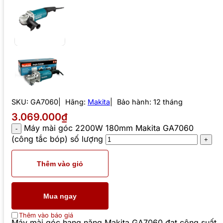
SKU:
GA7060
Hãng:
Makita
Bảo hành: 12 tháng
3.069.000₫
Máy mài góc 2200W 180mm Makita GA7060
(công tắc bóp) số lượng
Thêm vào giỏ
Mua ngay
Thêm vào báo giá
Máy mài góc hạng nặng Makita GA7060 đạt công suất