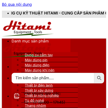
Bỏ qua nội dung
 THUẬT HITAMI - CUNG CẤP SẢN PHẨM CHÍNH HÃNG, MỚ
Danh mục sản phẩm
Dụng cụ cầm tay
Máy dùng pin
Máy dùng điện
Máy dùng khí nén
Thiết bị đo kiểm
Thiết bị nâng đỡ
Thiết bị điện lạnh
Thiết bị xây dựng
Văn phòng làm việc:
Thiết bị nông nghiệp
Tủ đồ nghề
T2 - T7 (8h00 - 17h45)
Thang nhôm