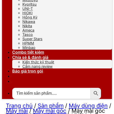
Kyoritsu
UNI-T
HIOKI
Hồng Ký
Nikawa
Nikita
Ameca
Tasco
Super Stars
HPMM
Minbao
Combo tiết kiệm
Chia sẻ & đánh giá
Kiến thức kỹ thuật
Cẩm nang review
Báo giá trọn gói
Trang chủ
/
Sản phẩm
/
Máy dùng điện
/
Máy mài
/
Máy mài góc
/
Máy mài góc