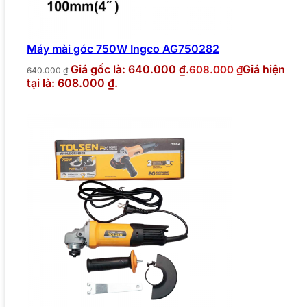
Máy mài góc 750W Ingco AG750282
Giá gốc là: 640.000 ₫.
Giá hiện
608.000
₫
640.000
₫
tại là: 608.000 ₫.