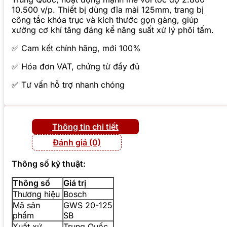
10.500 v/p. Thiết bị dùng đĩa mài 125mm, trang bị
công tắc khóa trục và kích thước gọn gàng, giúp
xưởng cơ khí tăng đáng kể năng suất xử lý phôi tấm.
✅ Cam kết chính hãng, mới 100%
✅ Hóa đơn VAT, chứng từ đầy đủ
✅ Tư vấn hỗ trợ nhanh chóng
Thông tin chi tiết
Đánh giá (0)
Thông số kỹ thuật:
Thông số
Giá trị
Thương hiệu
Bosch
Mã sản
GWS 20-125
phẩm
SB
Xuất xứ
Trung Quốc