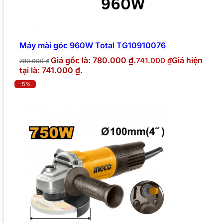
Máy mài góc 960W Total TG10910076
Giá gốc là: 780.000 ₫.
Giá hiện
741.000
₫
780.000
₫
tại là: 741.000 ₫.
-5%