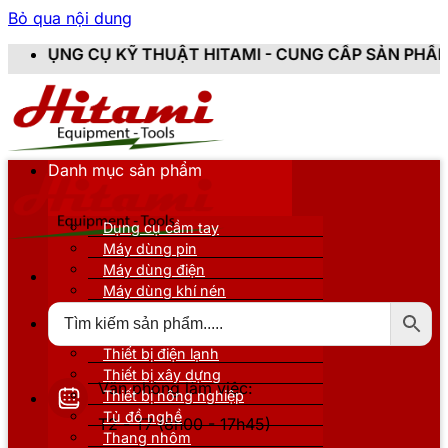
Bỏ qua nội dung
KỸ THUẬT HITAMI - CUNG CẤP SẢN PHẨM CHÍNH HÃNG, 
Danh mục sản phẩm
Dụng cụ cầm tay
Máy dùng pin
Máy dùng điện
Máy dùng khí nén
Thiết bị đo kiểm
Thiết bị nâng đỡ
Thiết bị điện lạnh
Thiết bị xây dựng
Văn phòng làm việc:
Thiết bị nông nghiệp
Tủ đồ nghề
T2 - T7 (8h00 - 17h45)
Thang nhôm