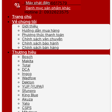
Máy phát điện
Hotline 1: 0866617579
Danh mục sản phẩm khác
Hotline 2: 0932623575
Trang chủ
Về chúng tôi
Giới thiệu
Hướng dẫn mua hàng
Phương thức thanh toán
Chính sách vận chuyển
Chính sách bảo hành
Chính sách bán hàng
Thương hiệu
Bosch
Makita
Total
DCA
Ingco
Wadfow
Dekton
YUP (YUPAI)
Sfunpro
King Blue
Akuza
Yato
CSPS
Mitutoyo