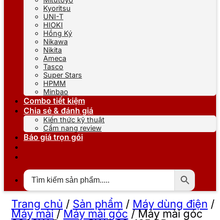
Kyoritsu
UNI-T
HIOKI
Hồng Ký
Nikawa
Nikita
Ameca
Tasco
Super Stars
HPMM
Minbao
Combo tiết kiệm
Chia sẻ & đánh giá
Kiến thức kỹ thuật
Cẩm nang review
Báo giá trọn gói
Trang chủ
/
Sản phẩm
/
Máy dùng điện
/
Máy mài
/
Máy mài góc
/
Máy mài góc