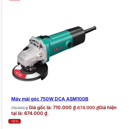
Máy mài góc 750W DCA ASM100B
Giá gốc là: 710.000 ₫.
Giá hiện
674.000
₫
710.000
₫
tại là: 674.000 ₫.
-12%