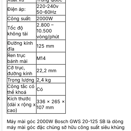
220-240v
Điện áp:
50-60Hz
Công suất:
2000W
2.800 –
Tốc độ
10.500
không tải
vòng/phút
Đường kính
125 mm
đĩa
Ren trục
M14
bánh mài
Cỡ trục,
22,2 mm
đường kính
Trọng lượng
2,4 kg
Công tắc có
Có
thể khoá
Kích thước
336 x 265 x
(dài x rộng x
107 mm
cao)
Máy mài góc 2000W Bosch GWS 20-125 SB là dòng
máy mài góc đặc chủng sở hữu công suất siêu khủng