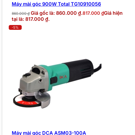
Máy mài góc 900W Total TG10910056
Giá gốc là: 860.000 ₫.
Giá hiện
817.000
₫
860.000
₫
tại là: 817.000 ₫.
-5%
Máy mài góc DCA ASM03-100A