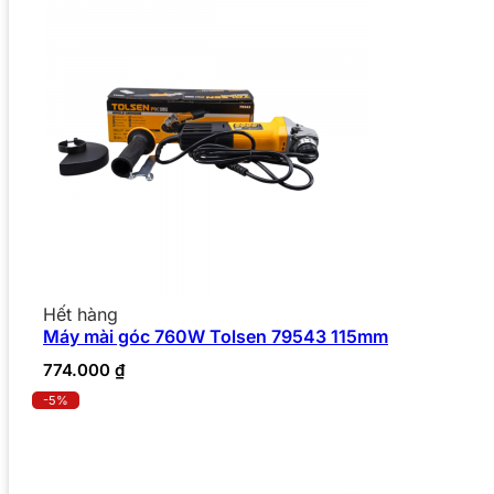
Hết hàng
Máy mài góc 760W Tolsen 79543 115mm
774.000
₫
-5%