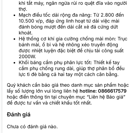
khi tắt máy, ngăn ngừa rủi ro quệt đĩa vào người
thợ.
Mạch điều tốc dải rộng đa năng: Từ 2.800 đến
10.500 v/p, đáp ứng linh hoạt từ dải việc mài
đánh bóng mượt đến dải cắt xẻ đá cứng dứt
khoát.
Hệ thống cơ khí gia cường chống mài mòn: Trục
bánh mài, ổ bi và hệ nhông xéo truyền động
được nhiệt luyện đặc biệt để chịu tải công suất
2000W.
Khối báng cầm phụ phân lực tốt: Thiết kế tay
cầm phụ chống rung dài, giúp thợ phân bổ đều
lực tì đè bằng cả hai tay một cách cân bằng.
Quý khách cần báo giá theo danh mục sản phẩm hoặc
lấy số lượng lớn vui lòng liên hệ
hotline: 0866617579
hoặc điền thông tin tại chuyên mục “Liên hệ Báo giá”
để được tư vấn và chiết khấu tốt nhất.
Đánh giá
Chưa có đánh giá nào.