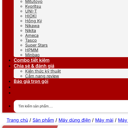
Mitutoyo
Kyoritsu
UNI-T
HIOKI
Hồng Ký
Nikawa
Nikita
Ameca
Tasco
Super Stars
HPMM
Minbao
Combo tiết kiệm
Chia sẻ & đánh giá
Kiến thức kỹ thuật
Cẩm nang review
Báo giá trọn gói
Trang chủ
/
Sản phẩm
/
Máy dùng điện
/
Máy mài
/
Máy