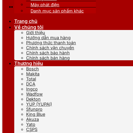
Máy phát điện
Danh mục sản phẩm khác
Trang chủ
Về chúng tôi
Giới thiệu
Hướng dẫn mua hàng
Phương thức thanh toán
Chính sách vận chuyển
Chính sách bảo hành
Chính sách bán hàng
Thương hiệu
Bosch
Makita
Total
DCA
Ingco
Wadfow
Dekton
YUP (YUPAI)
Sfunpro
King Blue
Akuza
Yato
CSPS