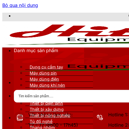
Bỏ qua nội dung
CÔNG TY TNHH 
Danh mục sản phẩm
Dụng cụ cầm tay
Máy dùng pin
Máy dùng điện
Máy dùng khí nén
Thiết bị đo kiểm
Thiết bị nâng đỡ
Thiết bị điện lạnh
Thiết bị xây dựng
Văn phòng làm việc:
Hotline 
Thiết bị nông nghiệp
Tủ đồ nghề
T2 - T7 (8h00 - 17h45)
Hotline 
Thang nhôm