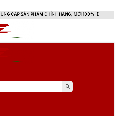
PHẨM CHÍNH HÃNG, MỚI 100%, ĐẦY ĐỦ CHỨNG TỪ, HÓA