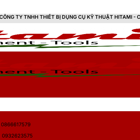
THIẾT BỊ DỤNG CỤ KỸ THUẬT HITAMI - CUNG CẤP SẢN 
1: 0866617579
2: 0932623575