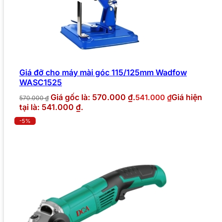
Giá đỡ cho máy mài góc 115/125mm Wadfow
WASC1525
Giá gốc là: 570.000 ₫.
Giá hiện
541.000
₫
570.000
₫
tại là: 541.000 ₫.
-5%