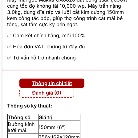
cùng tốc độ không tải 10,000 v/p. Máy trần nặng
3.0kg, dùng đĩa ráp và lưỡi cắt kim cương 150mm
kèm công tắc bóp, giúp thợ công trình cắt mài bê
tông, sắt tấm cực kỳ bén ngọt.
✅ Cam kết chính hãng, mới 100%
✅ Hóa đơn VAT, chứng từ đầy đủ
✅ Tư vấn hỗ trợ nhanh chóng
Thông tin chi tiết
Đánh giá (0)
Thông số kỹ thuật:
Thông số
Giá trị
Đường kính
150mm (6″)
lưỡi mài:
356x169x120mm