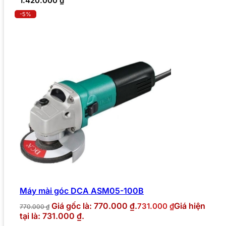
1.420.000
₫
-5%
Máy mài góc DCA ASM05-100B
Giá gốc là: 770.000 ₫.
Giá hiện
731.000
₫
770.000
₫
tại là: 731.000 ₫.