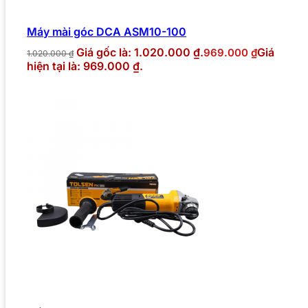
Máy mài góc DCA ASM10-100
Giá gốc là: 1.020.000 ₫.
Giá
969.000
₫
1.020.000
₫
hiện tại là: 969.000 ₫.