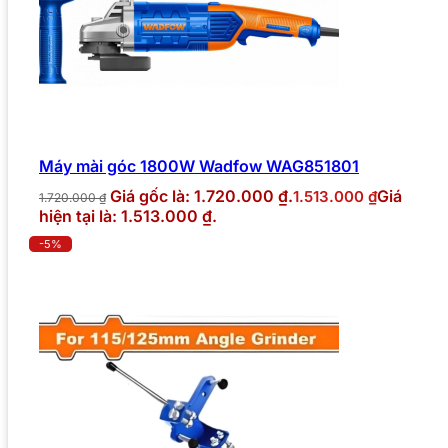
Máy mài góc 1800W Wadfow WAG851801
Giá gốc là: 1.720.000 ₫.
Giá
1.513.000
₫
1.720.000
₫
hiện tại là: 1.513.000 ₫.
-5%