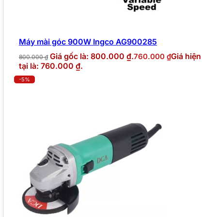
Máy mài góc 900W Ingco AG900285
Giá gốc là: 800.000 ₫.
Giá hiện
760.000
₫
800.000
₫
tại là: 760.000 ₫.
-5%