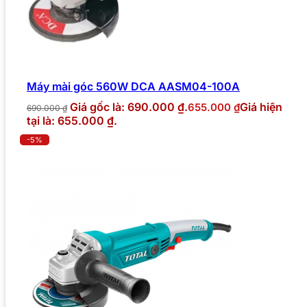
Máy mài góc 560W DCA AASM04-100A
Giá gốc là: 690.000 ₫.
Giá hiện
655.000
₫
690.000
₫
tại là: 655.000 ₫.
-5%