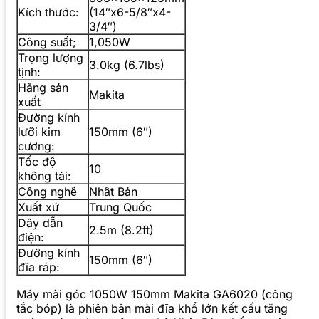
Kích thước:
(14″x6-5/8″x4-
3/4″)
Công suất;
1,050W
Trọng lượng
3.0kg (6.7lbs)
tịnh:
Hãng sản
Makita
xuất
Đường kính
lưỡi kim
150mm (6″)
cương:
Tốc độ
10
không tải:
Công nghệ
Nhật Bản
Xuất xứ
Trung Quốc
Dây dẫn
2.5m (8.2ft)
điện:
Đường kính
150mm (6″)
đĩa ráp:
Máy mài góc 1050W 150mm Makita GA6020 (công
tắc bóp) là phiên bản mài đĩa khổ lớn kết cấu tăng