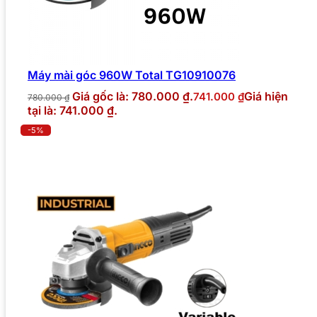
Máy mài góc 960W Total TG10910076
Giá gốc là: 780.000 ₫.
Giá hiện
741.000
₫
780.000
₫
tại là: 741.000 ₫.
-5%