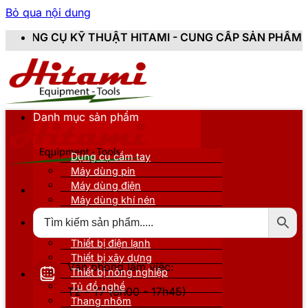
Bỏ qua nội dung
THUẬT HITAMI - CUNG CẤP SẢN PHẨM CHÍNH HÃNG, MỚ
Danh mục sản phẩm
Dụng cụ cầm tay
Máy dùng pin
Máy dùng điện
Máy dùng khí nén
Thiết bị đo kiểm
Thiết bị nâng đỡ
Thiết bị điện lạnh
Thiết bị xây dựng
Văn phòng làm việc:
Thiết bị nông nghiệp
Tủ đồ nghề
T2 - T7 (8h00 - 17h45)
Thang nhôm