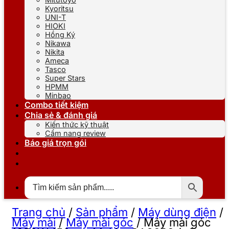
Kyoritsu
UNI-T
HIOKI
Hồng Ký
Nikawa
Nikita
Ameca
Tasco
Super Stars
HPMM
Minbao
Combo tiết kiệm
Chia sẻ & đánh giá
Kiến thức kỹ thuật
Cẩm nang review
Báo giá trọn gói
Trang chủ
/
Sản phẩm
/
Máy dùng điện
/
Máy mài
/
Máy mài góc
/
Máy mài góc