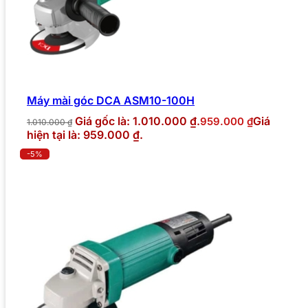
Máy mài góc DCA ASM10-100H
Giá gốc là: 1.010.000 ₫.
Giá
959.000
₫
1.010.000
₫
hiện tại là: 959.000 ₫.
-5%