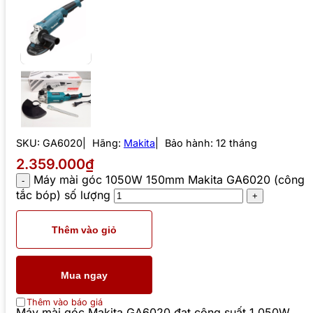
SKU:
GA6020
Hãng:
Makita
Bảo hành: 12 tháng
2.359.000₫
Máy mài góc 1050W 150mm Makita GA6020 (công
tắc bóp) số lượng
Thêm vào giỏ
Mua ngay
Thêm vào báo giá
Máy mài góc Makita GA6020 đạt công suất 1,050W