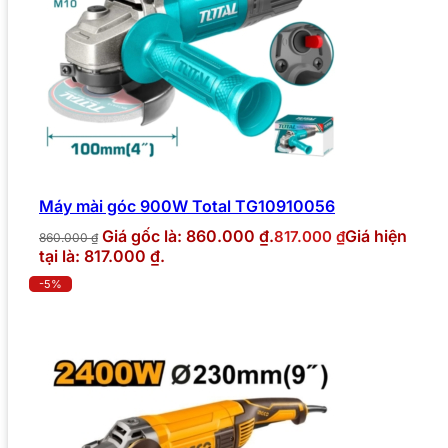
Máy mài góc 900W Total TG10910056
Giá gốc là: 860.000 ₫.
Giá hiện
817.000
₫
860.000
₫
tại là: 817.000 ₫.
-5%