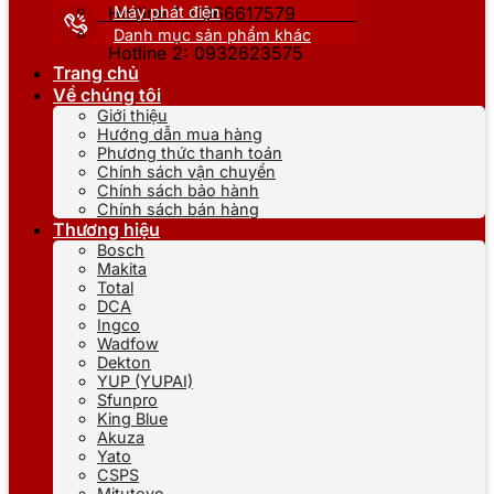
Máy phát điện
Hotline 1: 0866617579
Danh mục sản phẩm khác
Hotline 2: 0932623575
Trang chủ
Về chúng tôi
Giới thiệu
Hướng dẫn mua hàng
Phương thức thanh toán
Chính sách vận chuyển
Chính sách bảo hành
Chính sách bán hàng
Thương hiệu
Bosch
Makita
Total
DCA
Ingco
Wadfow
Dekton
YUP (YUPAI)
Sfunpro
King Blue
Akuza
Yato
CSPS
Mitutoyo