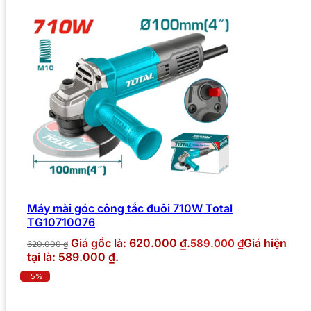
Máy mài góc công tắc đuôi 710W Total
TG10710076
Giá gốc là: 620.000 ₫.
Giá hiện
589.000
₫
620.000
₫
tại là: 589.000 ₫.
-5%