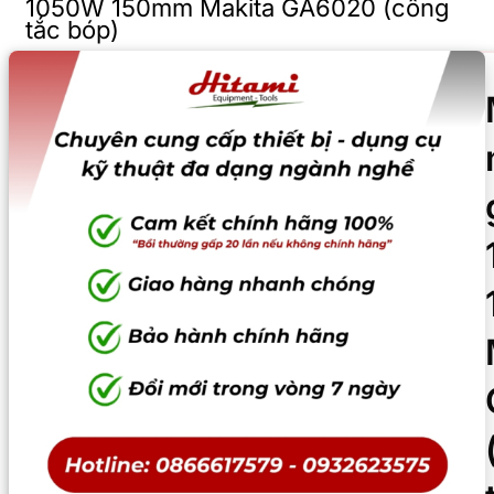
1050W 150mm Makita GA6020 (công
tắc bóp)