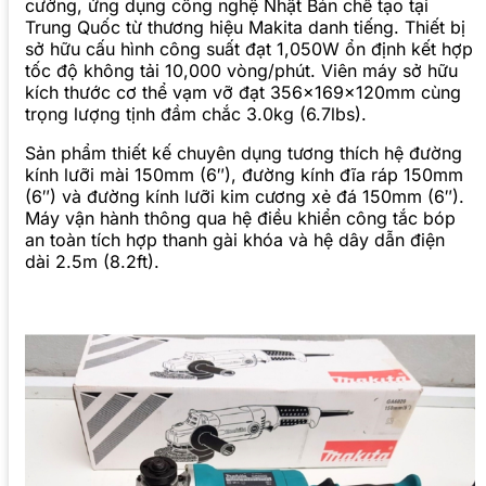
cường, ứng dụng công nghệ Nhật Bản chế tạo tại
Trung Quốc từ thương hiệu Makita danh tiếng. Thiết bị
sở hữu cấu hình công suất đạt 1,050W ổn định kết hợp
tốc độ không tải 10,000 vòng/phút. Viên máy sở hữu
kích thước cơ thể vạm vỡ đạt 356x169x120mm cùng
trọng lượng tịnh đầm chắc 3.0kg (6.7lbs).
Sản phẩm thiết kế chuyên dụng tương thích hệ đường
kính lưỡi mài 150mm (6″), đường kính đĩa ráp 150mm
(6″) và đường kính lưỡi kim cương xẻ đá 150mm (6″).
Máy vận hành thông qua hệ điều khiển công tắc bóp
an toàn tích hợp thanh gài khóa và hệ dây dẫn điện
dài 2.5m (8.2ft).