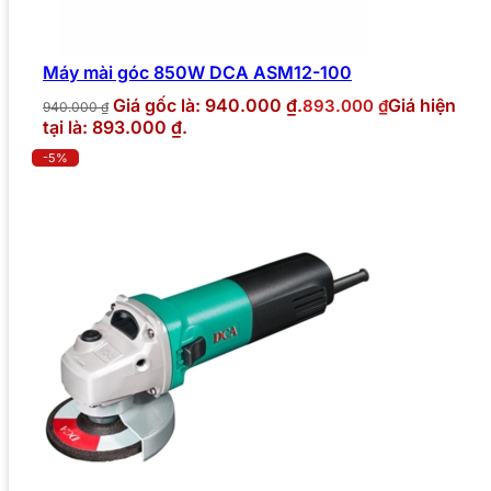
Máy mài góc 850W DCA ASM12-100
Giá gốc là: 940.000 ₫.
Giá hiện
893.000
₫
940.000
₫
tại là: 893.000 ₫.
-5%