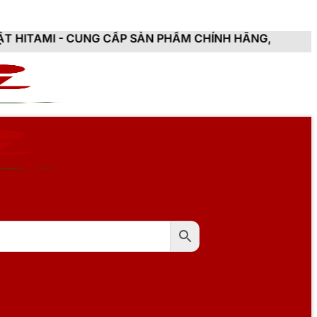
NG CẤP SẢN PHẨM CHÍNH HÃNG, MỚI 100%, ĐẦY ĐỦ CH