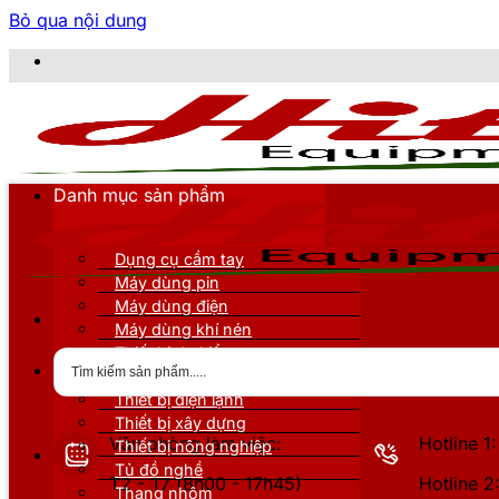
Bỏ qua nội dung
CÔ
Danh mục sản phẩm
Dụng cụ cầm tay
Máy dùng pin
Máy dùng điện
Máy dùng khí nén
Thiết bị đo kiểm
Thiết bị nâng đỡ
Thiết bị điện lạnh
Thiết bị xây dựng
Văn phòng làm việc:
Hotline 
Thiết bị nông nghiệp
Tủ đồ nghề
T2 - T7 (8h00 - 17h45)
Hotline 
Thang nhôm