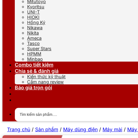
Mitutoyo
Kyoritsu
UNI-T
HIOKI
Hồng Ký
Nikawa
Nikita
Ameca
Tasco
Super Stars
HPMM
Minbao
Combo tiết kiệm
Chia sẻ & đánh giá
Kiến thức kỹ thuật
Cẩm nang review
Báo giá trọn gói
Trang chủ
/
Sản phẩm
/
Máy dùng điện
/
Máy mài
/
Máy 