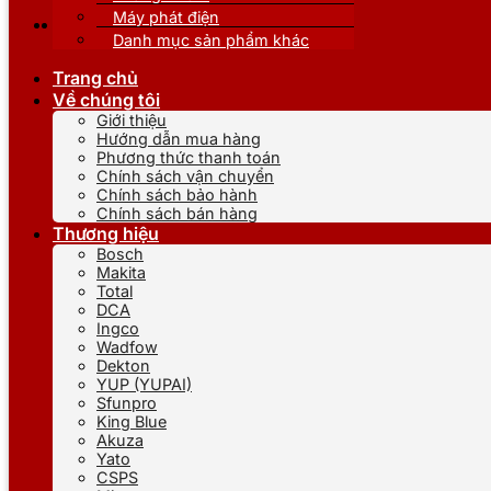
Máy phát điện
Danh mục sản phẩm khác
Trang chủ
Về chúng tôi
Giới thiệu
Hướng dẫn mua hàng
Phương thức thanh toán
Chính sách vận chuyển
Chính sách bảo hành
Chính sách bán hàng
Thương hiệu
Bosch
Makita
Total
DCA
Ingco
Wadfow
Dekton
YUP (YUPAI)
Sfunpro
King Blue
Akuza
Yato
CSPS