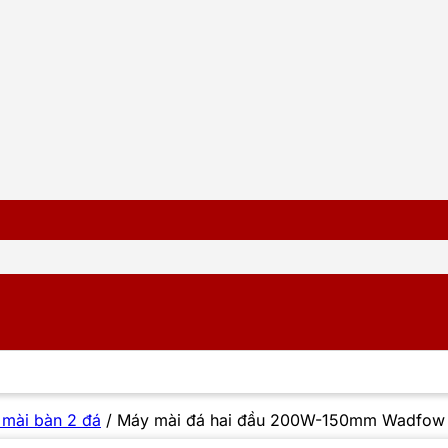
mài bàn 2 đá
/
Máy mài đá hai đầu 200W-150mm Wadfow