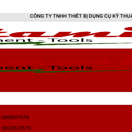
NG TY TNHH THIẾT BỊ DỤNG CỤ KỸ THUẬT HITAMI - CU
1: 0866617579
2: 0932623575