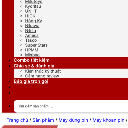
Mitutoyo
Kyoritsu
UNI-T
HIOKI
Hồng Ký
Nikawa
Nikita
Ameca
Tasco
Super Stars
HPMM
Minbao
Combo tiết kiệm
Chia sẻ & đánh giá
Kiến thức kỹ thuật
Cẩm nang review
Báo giá trọn gói
Trang chủ
/
Sản phẩm
/
Máy dùng pin
/
Máy khoan pin