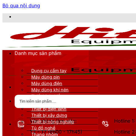
Bỏ qua nội dung
CÔN
Danh mục sản phẩm
Dụng cụ cầm tay
Máy dùng pin
Máy dùng điện
Máy dùng khí nén
Thiết bị đo kiểm
Thiết bị nâng đỡ
Thiết bị điện lạnh
Thiết bị xây dựng
Văn phòng làm việc:
Hotline 
Thiết bị nông nghiệp
Tủ đồ nghề
T2 - T7 (8h00 - 17h45)
Hotline 
Thang nhôm