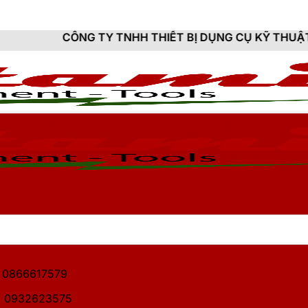
G TY TNHH THIẾT BỊ DỤNG CỤ KỸ THUẬT HITAMI - CU
1: 0866617579
2: 0932623575