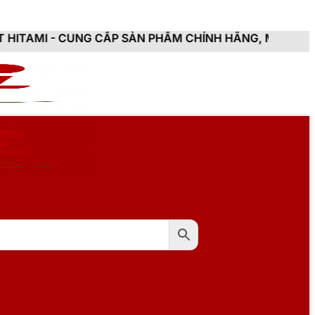
NG CẤP SẢN PHẨM CHÍNH HÃNG, MỚI 100%, ĐẦY ĐỦ CH