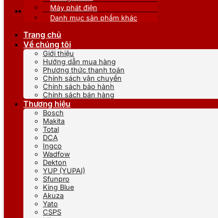
Máy phát điện
Danh mục sản phẩm khác
Trang chủ
Về chúng tôi
Giới thiệu
Hướng dẫn mua hàng
Phương thức thanh toán
Chính sách vận chuyển
Chính sách bảo hành
Chính sách bán hàng
Thương hiệu
Bosch
Makita
Total
DCA
Ingco
Wadfow
Dekton
YUP (YUPAI)
Sfunpro
King Blue
Akuza
Yato
CSPS