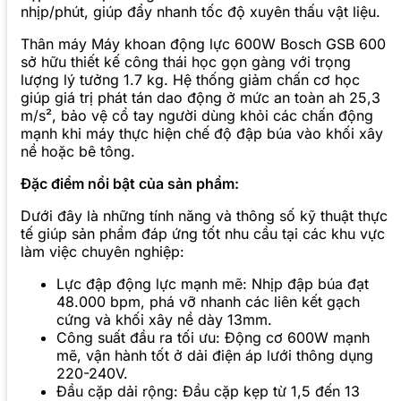
nhịp/phút, giúp đẩy nhanh tốc độ xuyên thấu vật liệu.
Thân máy Máy khoan động lực 600W Bosch GSB 600
sở hữu thiết kế công thái học gọn gàng với trọng
lượng lý tưởng 1.7 kg. Hệ thống giảm chấn cơ học
giúp giá trị phát tán dao động ở mức an toàn ah 25,3
m/s², bảo vệ cổ tay người dùng khỏi các chấn động
mạnh khi máy thực hiện chế độ đập búa vào khối xây
nề hoặc bê tông.
Đặc điểm nổi bật của sản phẩm:
Dưới đây là những tính năng và thông số kỹ thuật thực
tế giúp sản phẩm đáp ứng tốt nhu cầu tại các khu vực
làm việc chuyên nghiệp:
Lực đập động lực mạnh mẽ: Nhịp đập búa đạt
48.000 bpm, phá vỡ nhanh các liên kết gạch
cứng và khối xây nề dày 13mm.
Công suất đầu ra tối ưu: Động cơ 600W mạnh
mẽ, vận hành tốt ở dải điện áp lưới thông dụng
220-240V.
Đầu cặp dải rộng: Đầu cặp kẹp từ 1,5 đến 13