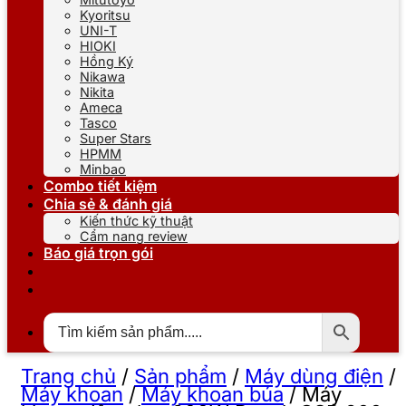
Kyoritsu
UNI-T
HIOKI
Hồng Ký
Nikawa
Nikita
Ameca
Tasco
Super Stars
HPMM
Minbao
Combo tiết kiệm
Chia sẻ & đánh giá
Kiến thức kỹ thuật
Cẩm nang review
Báo giá trọn gói
Trang chủ
/
Sản phẩm
/
Máy dùng điện
/
Máy khoan
/
Máy khoan búa
/
Máy