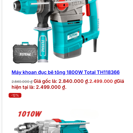
Máy khoan đục bê tông 1800W Total TH118366
Giá gốc là: 2.840.000 ₫.
Giá
2.499.000
₫
2.840.000
₫
hiện tại là: 2.499.000 ₫.
-12%