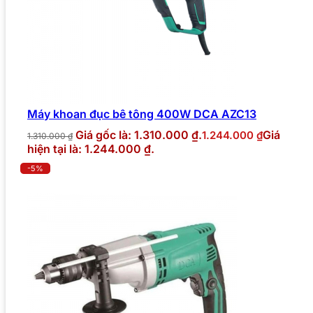
Máy khoan đục bê tông 400W DCA AZC13
Giá gốc là: 1.310.000 ₫.
Giá
1.244.000
₫
1.310.000
₫
hiện tại là: 1.244.000 ₫.
-5%