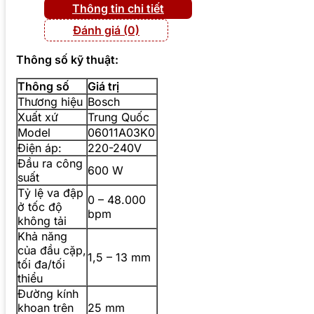
Thông tin chi tiết
Đánh giá (0)
Thông số kỹ thuật:
Thông số
Giá trị
Thương hiệu
Bosch
Xuất xứ
Trung Quốc
Model
06011A03K0
Điện áp:
220-240V
Đầu ra công
600 W
suất
Tỷ lệ va đập
0 – 48.000
ở tốc độ
bpm
không tải
Khả năng
của đầu cặp,
1,5 – 13 mm
tối đa/tối
thiểu
Đường kính
khoan trên
25 mm