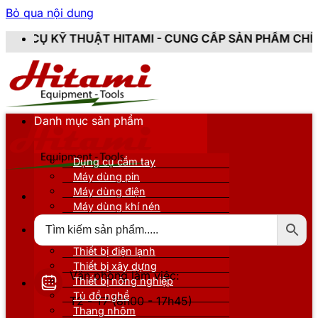
Bỏ qua nội dung
HITAMI - CUNG CẤP SẢN PHẨM CHÍNH HÃNG, MỚI 100%
Danh mục sản phẩm
Dụng cụ cầm tay
Máy dùng pin
Máy dùng điện
Máy dùng khí nén
Thiết bị đo kiểm
Thiết bị nâng đỡ
Thiết bị điện lạnh
Thiết bị xây dựng
Văn phòng làm việc:
Thiết bị nông nghiệp
Tủ đồ nghề
T2 - T7 (8h00 - 17h45)
Thang nhôm