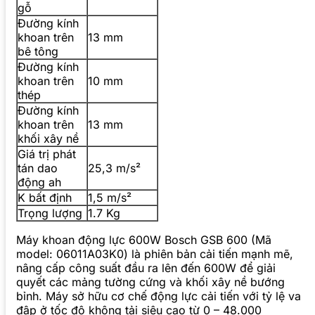
gỗ
Đường kính
khoan trên
13 mm
bê tông
Đường kính
khoan trên
10 mm
thép
Đường kính
khoan trên
13 mm
khối xây nề
Giá trị phát
tán dao
25,3 m/s²
động ah
K bất định
1,5 m/s²
Trọng lượng
1.7 Kg
Máy khoan động lực 600W Bosch GSB 600 (Mã
model: 06011A03K0) là phiên bản cải tiến mạnh mẽ,
nâng cấp công suất đầu ra lên đến 600W để giải
quyết các mảng tường cứng và khối xây nề bướng
bỉnh. Máy sở hữu cơ chế động lực cải tiến với tỷ lệ va
đập ở tốc độ không tải siêu cao từ 0 – 48.000