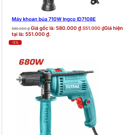
Máy khoan búa 710W Ingco ID7108E
Giá gốc là: 580.000 ₫.
Giá hiện
551.000
₫
580.000
₫
tại là: 551.000 ₫.
-5%