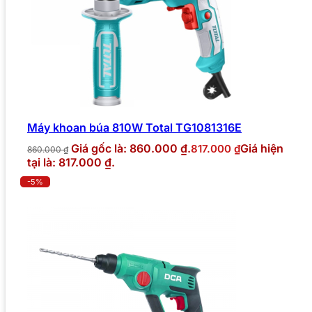
Máy khoan búa 810W Total TG1081316E
Giá gốc là: 860.000 ₫.
Giá hiện
817.000
₫
860.000
₫
tại là: 817.000 ₫.
-5%