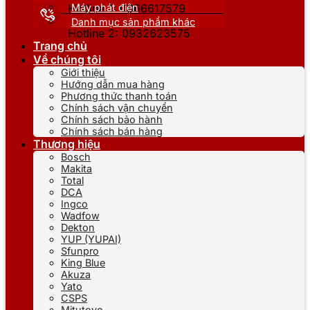
Máy phát điện
Hotline 1: 0866617579
Danh mục sản phẩm khác
Hotline 2: 0932623575
Trang chủ
Về chúng tôi
Giới thiệu
Hướng dẫn mua hàng
Phương thức thanh toán
Chính sách vận chuyển
Chính sách bảo hành
Chính sách bán hàng
Thương hiệu
Bosch
Makita
Total
DCA
Ingco
Wadfow
Dekton
YUP (YUPAI)
Sfunpro
King Blue
Akuza
Yato
CSPS
Mitutoyo