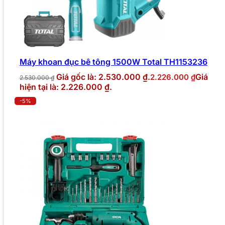
Máy khoan đục bê tông 1500W Total TH1153236
Giá gốc là: 2.530.000 ₫.
Giá
2.226.000
₫
2.530.000
₫
hiện tại là: 2.226.000 ₫.
-5%