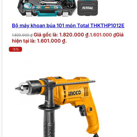
Bộ máy khoan búa 101 món Total THKTHP1012E
Giá gốc là: 1.820.000 ₫.
Giá
1.601.000
₫
1.820.000
₫
hiện tại là: 1.601.000 ₫.
-5%