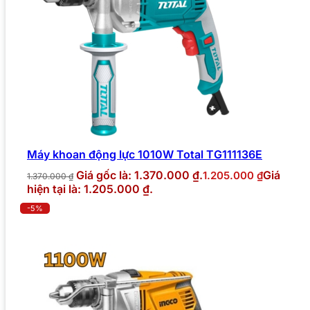
Máy khoan động lực 1010W Total TG111136E
Giá gốc là: 1.370.000 ₫.
Giá
1.205.000
₫
1.370.000
₫
hiện tại là: 1.205.000 ₫.
-5%