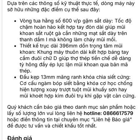
Dựa trên các thông số kỹ thuật thực tế, dòng máy này
sở hữu những đặc điểm cụ thể sau đây:
Vòng tua hằng số 600 v/p gặm sắt dày: Tốc độ
chậm hoàn hảo kết hợp tay đòn dài giúp mũi
khoan sắt ruột gà cắn những mạt sắt dày trên
thanh dầm I mà không làm cháy mũi mồi.
Thiết kế trục dài 396mm dồn trọng tâm mũi
khoan: Khung máy thuôn dài kết hợp báng tay
cầm đuôi chữ D giúp thợ thép tiền chế dễ dàng
tỳ hông đẩy ép lực lặn mũi khoan qua bản mã
thép.
Đầu kẹp 13mm măng ranh khóa chìa siết cứng:
Cơ cấu ngàm bóp siết bằng khóa cơ học chống
hiện tượng xoay trượt tuột mũi khuấy sơn hay
mũi khoét hợp kim đuôi trụ khi gặp vật cản cứng.
Quý khách cần báo giá theo danh mục sản phẩm hoặc
lấy số lượng lớn vui lòng liên hệ
hotline: 0866617579
hoặc điền thông tin tại chuyên mục “Liên hệ Báo giá”
để được tư vấn và chiết khấu tốt nhất.
Đánh giá