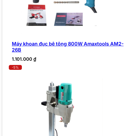
Máy khoan đục bê tông 800W Amaxtools AM2-
26B
1.101.000
₫
-5%