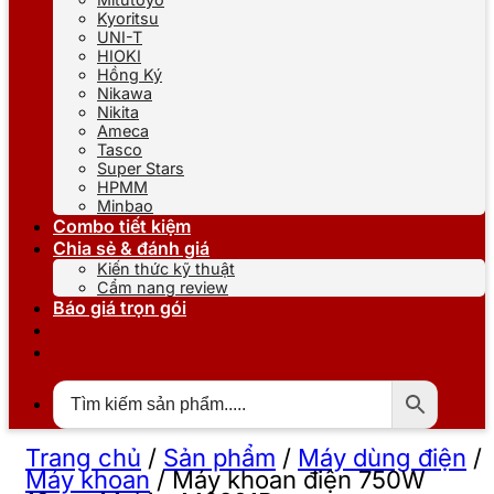
Kyoritsu
UNI-T
HIOKI
Hồng Ký
Nikawa
Nikita
Ameca
Tasco
Super Stars
HPMM
Minbao
Combo tiết kiệm
Chia sẻ & đánh giá
Kiến thức kỹ thuật
Cẩm nang review
Báo giá trọn gói
Trang chủ
/
Sản phẩm
/
Máy dùng điện
/
Máy khoan
/
Máy khoan điện 750W