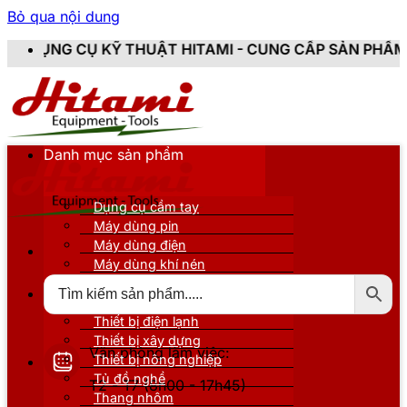
Bỏ qua nội dung
Ỹ THUẬT HITAMI - CUNG CẤP SẢN PHẨM CHÍNH HÃNG, M
Danh mục sản phẩm
Dụng cụ cầm tay
Máy dùng pin
Máy dùng điện
Máy dùng khí nén
Thiết bị đo kiểm
Thiết bị nâng đỡ
Thiết bị điện lạnh
Thiết bị xây dựng
Văn phòng làm việc:
Thiết bị nông nghiệp
Tủ đồ nghề
T2 - T7 (8h00 - 17h45)
Thang nhôm