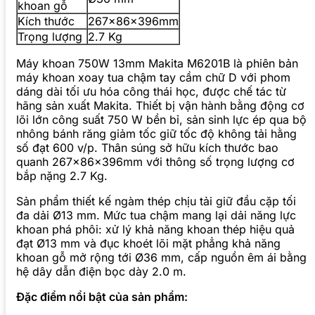
khoan gỗ
Kích thước
267x86x396mm
Trọng lượng
2.7 Kg
Máy khoan 750W 13mm Makita M6201B là phiên bản
máy khoan xoay tua chậm tay cầm chữ D với phom
dáng dài tối ưu hóa công thái học, được chế tác từ
hãng sản xuất Makita. Thiết bị vận hành bằng động cơ
lõi lớn công suất 750 W bền bỉ, sản sinh lực ép qua bộ
nhông bánh răng giảm tốc giữ tốc độ không tải hằng
số đạt 600 v/p. Thân súng sở hữu kích thước bao
quanh 267x86x396mm với thông số trọng lượng cơ
bắp nặng 2.7 Kg.
Sản phẩm thiết kế ngàm thép chịu tải giữ đầu cặp tối
đa dải Ø13 mm. Mức tua chậm mang lại dải năng lực
khoan phá phôi: xử lý khả năng khoan thép hiệu quả
đạt Ø13 mm và đục khoét lõi mặt phẳng khả năng
khoan gỗ mở rộng tới Ø36 mm, cấp nguồn êm ái bằng
hệ dây dẫn điện bọc dày 2.0 m.
Đặc điểm nổi bật của sản phẩm: