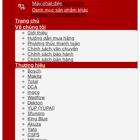
Máy phát điện
Hotline 1: 0866617579
Danh mục sản phẩm khác
Hotline 2: 0932623575
Trang chủ
Về chúng tôi
Giới thiệu
Hướng dẫn mua hàng
Phương thức thanh toán
Chính sách vận chuyển
Chính sách bảo hành
Chính sách bán hàng
Thương hiệu
Bosch
Makita
Total
DCA
Ingco
Wadfow
Dekton
YUP (YUPAI)
Sfunpro
King Blue
Akuza
Yato
CSPS
Mitutoyo