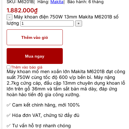
SKU:
M6201B
Hãng:
Makita
Bảo hành: 6 tháng
1.882.000₫
Máy khoan điện 750W 13mm Makita M6201B số
lượng
Thêm vào giỏ
Mua ngay
Thêm vào báo giá
Máy khoan mô men xoắn lớn Makita M6201B đạt công
suất 750W cùng tốc độ 600 v/p bền bỉ. Máy nặng
2.7kg cứng cáp, đầu cặp 13mm chuyên dụng khoan lỗ
lớn trên gỗ 36mm và tấm sắt bản mã dày, đáp ứng
hoàn hảo tiến độ gia công xưởng.
✅ Cam kết chính hãng, mới 100%
✅ Hóa đơn VAT, chứng từ đầy đủ
✅ Tư vấn hỗ trợ nhanh chóng