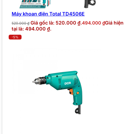
Máy khoan điện Total TD4506E
Giá gốc là: 520.000 ₫.
Giá hiện
494.000
₫
520.000
₫
tại là: 494.000 ₫.
-5%