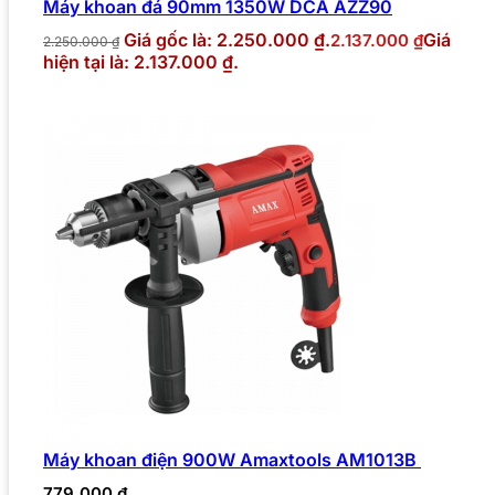
Máy khoan đá 90mm 1350W DCA AZZ90
Giá gốc là: 2.250.000 ₫.
Giá
2.137.000
₫
2.250.000
₫
hiện tại là: 2.137.000 ₫.
Máy khoan điện 900W Amaxtools AM1013B
779.000
₫