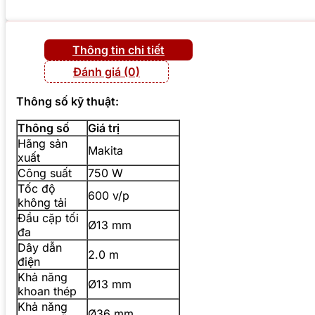
Thông tin chi tiết
Đánh giá (0)
Thông số kỹ thuật:
Thông số
Giá trị
Hãng sản
Makita
xuất
Công suất
750 W
Tốc độ
600 v/p
không tải
Đầu cặp tối
Ø13 mm
đa
Dây dẫn
2.0 m
điện
Khả năng
Ø13 mm
khoan thép
Khả năng
Ø36 mm