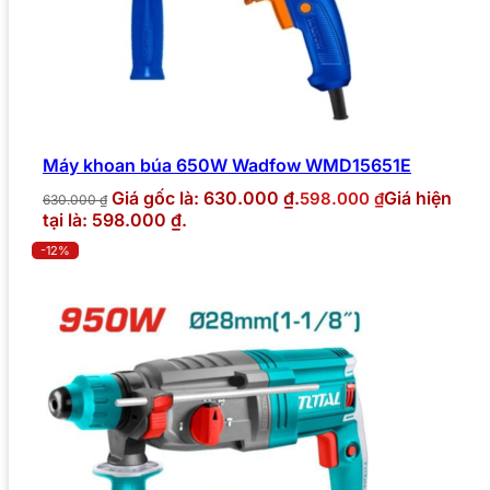
Máy khoan búa 650W Wadfow WMD15651E
Giá gốc là: 630.000 ₫.
Giá hiện
598.000
₫
630.000
₫
tại là: 598.000 ₫.
-12%