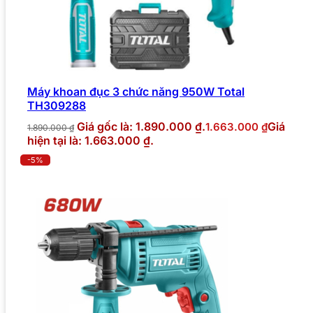
Máy khoan đục 3 chức năng 950W Total
TH309288
Giá gốc là: 1.890.000 ₫.
Giá
1.663.000
₫
1.890.000
₫
hiện tại là: 1.663.000 ₫.
-5%