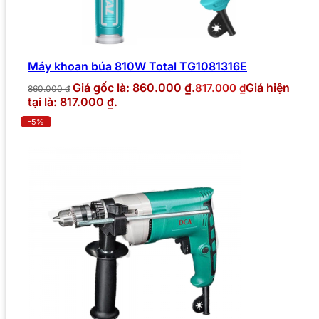
Máy khoan búa 810W Total TG1081316E
Giá gốc là: 860.000 ₫.
Giá hiện
817.000
₫
860.000
₫
tại là: 817.000 ₫.
-5%