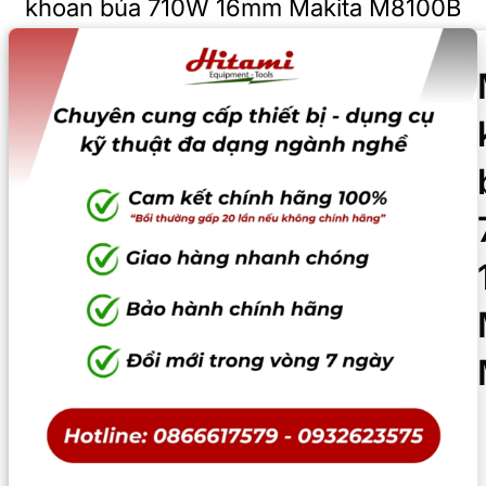
khoan búa 710W 16mm Makita M8100B