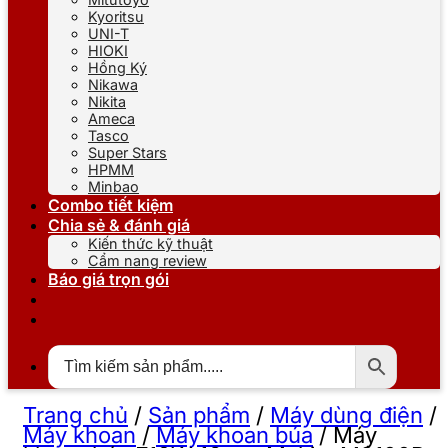
Kyoritsu
UNI-T
HIOKI
Hồng Ký
Nikawa
Nikita
Ameca
Tasco
Super Stars
HPMM
Minbao
Combo tiết kiệm
Chia sẻ & đánh giá
Kiến thức kỹ thuật
Cẩm nang review
Báo giá trọn gói
Trang chủ
/
Sản phẩm
/
Máy dùng điện
/
Máy khoan
/
Máy khoan búa
/
Máy