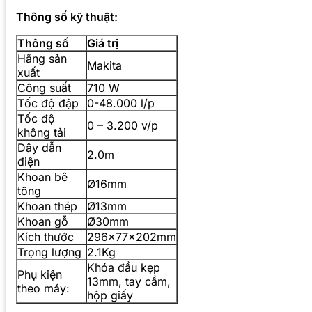
Thông số kỹ thuật:
Thông số
Giá trị
Hãng sản
Makita
xuất
Công suất
710 W
Tốc độ đập
0-48.000 l/p
Tốc độ
0 – 3.200 v/p
không tải
Dây dẫn
2.0m
điện
Khoan bê
Ø16mm
tông
Khoan thép
Ø13mm
Khoan gỗ
Ø30mm
Kích thước
296x77x202mm
Trọng lượng
2.1Kg
Khóa đầu kẹp
Phụ kiện
13mm, tay cầm,
theo máy:
hộp giấy