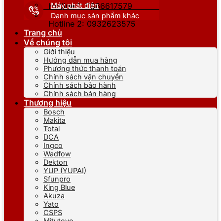
Máy phát điện
Hotline 1: 0866617579
Danh mục sản phẩm khác
Hotline 2: 0932623575
Trang chủ
Về chúng tôi
Giới thiệu
Hướng dẫn mua hàng
Phương thức thanh toán
Chính sách vận chuyển
Chính sách bảo hành
Chính sách bán hàng
Thương hiệu
Bosch
Makita
Total
DCA
Ingco
Wadfow
Dekton
YUP (YUPAI)
Sfunpro
King Blue
Akuza
Yato
CSPS
Mitutoyo