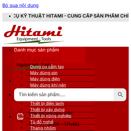
Bỏ qua nội dung
HITAMI - CUNG CẤP SẢN PHẨM CHÍNH HÃNG, MỚI 100%
Danh mục sản phẩm
Dụng cụ cầm tay
Máy dùng pin
Máy dùng điện
Máy dùng khí nén
Thiết bị đo kiểm
Thiết bị nâng đỡ
Thiết bị điện lạnh
Thiết bị xây dựng
Văn phòng làm việc:
Thiết bị nông nghiệp
Tủ đồ nghề
T2 - T7 (8h00 - 17h45)
Thang nhôm