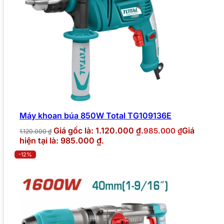
Máy khoan búa 850W Total TG109136E
Giá gốc là: 1.120.000 ₫.
Giá
985.000
₫
1.120.000
₫
hiện tại là: 985.000 ₫.
-12%