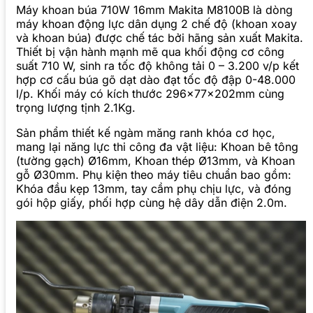
Máy khoan búa 710W 16mm Makita M8100B là dòng
máy khoan động lực dân dụng 2 chế độ (khoan xoay
và khoan búa) được chế tác bởi hãng sản xuất Makita.
Thiết bị vận hành mạnh mẽ qua khối động cơ công
suất 710 W, sinh ra tốc độ không tải 0 – 3.200 v/p kết
hợp cơ cấu búa gõ dạt dào đạt tốc độ đập 0-48.000
l/p. Khối máy có kích thước 296x77x202mm cùng
trọng lượng tịnh 2.1Kg.
Sản phẩm thiết kế ngàm măng ranh khóa cơ học,
mang lại năng lực thi công đa vật liệu: Khoan bê tông
(tường gạch) Ø16mm, Khoan thép Ø13mm, và Khoan
gỗ Ø30mm. Phụ kiện theo máy tiêu chuẩn bao gồm:
Khóa đầu kẹp 13mm, tay cầm phụ chịu lực, và đóng
gói hộp giấy, phối hợp cùng hệ dây dẫn điện 2.0m.