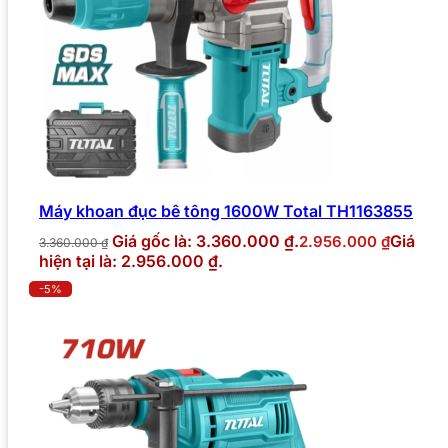
Máy khoan đục bê tông 1600W Total TH1163855
Giá gốc là: 3.360.000 ₫.
Giá
2.956.000
₫
3.360.000
₫
hiện tại là: 2.956.000 ₫.
-5%