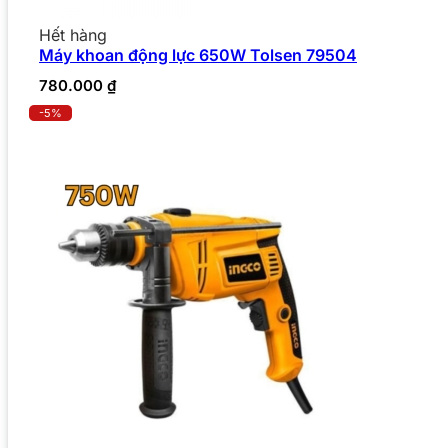
Hết hàng
Máy khoan động lực 650W Tolsen 79504
780.000
₫
-5%