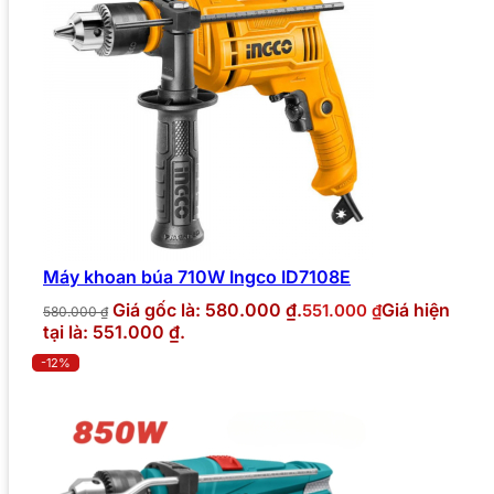
Máy khoan búa 710W Ingco ID7108E
Giá gốc là: 580.000 ₫.
Giá hiện
551.000
₫
580.000
₫
tại là: 551.000 ₫.
-12%