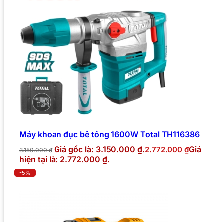
Máy khoan đục bê tông 1600W Total TH116386
Giá gốc là: 3.150.000 ₫.
Giá
2.772.000
₫
3.150.000
₫
hiện tại là: 2.772.000 ₫.
-5%