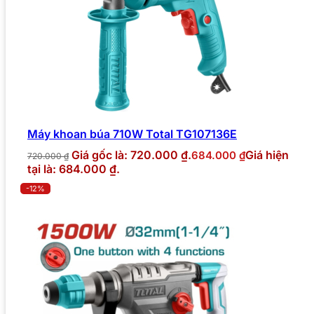
Máy khoan búa 710W Total TG107136E
Giá gốc là: 720.000 ₫.
Giá hiện
684.000
₫
720.000
₫
tại là: 684.000 ₫.
-12%