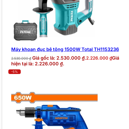
Máy khoan đục bê tông 1500W Total TH1153236
Giá gốc là: 2.530.000 ₫.
Giá
2.226.000
₫
2.530.000
₫
hiện tại là: 2.226.000 ₫.
-5%