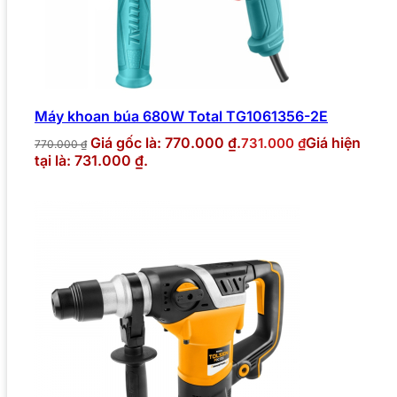
Máy khoan búa 680W Total TG1061356-2E
Giá gốc là: 770.000 ₫.
Giá hiện
731.000
₫
770.000
₫
tại là: 731.000 ₫.