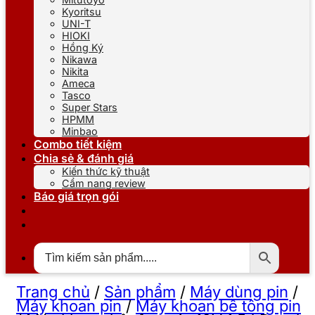
Kyoritsu
UNI-T
HIOKI
Hồng Ký
Nikawa
Nikita
Ameca
Tasco
Super Stars
HPMM
Minbao
Combo tiết kiệm
Chia sẻ & đánh giá
Kiến thức kỹ thuật
Cẩm nang review
Báo giá trọn gói
Trang chủ
/
Sản phẩm
/
Máy dùng pin
/
Máy khoan pin
/
Máy khoan bê tông pin