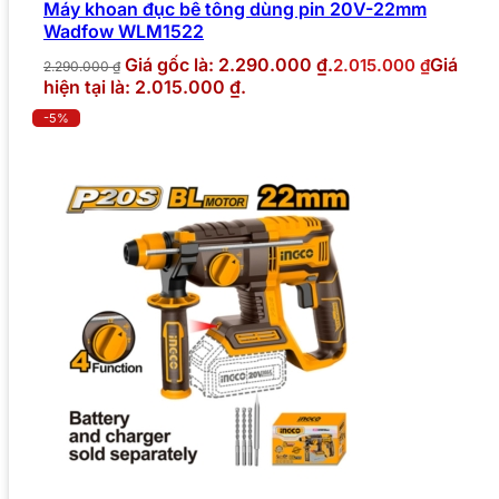
Máy khoan đục bê tông dùng pin 20V-22mm
Wadfow WLM1522
Giá gốc là: 2.290.000 ₫.
Giá
2.015.000
₫
2.290.000
₫
hiện tại là: 2.015.000 ₫.
-5%