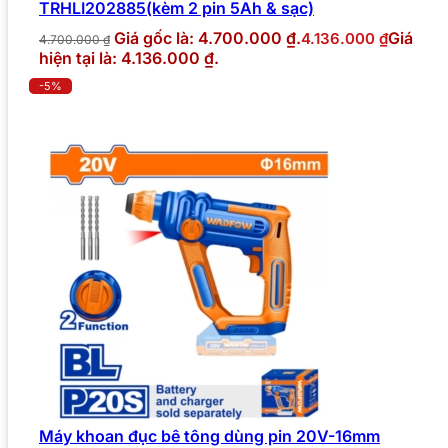
TRHLI202885(kèm 2 pin 5Ah & sạc)
Giá gốc là: 4.700.000 ₫.
Giá
4.136.000
₫
4.700.000
₫
hiện tại là: 4.136.000 ₫.
-5%
Máy khoan đục bê tông dùng pin 20V-16mm