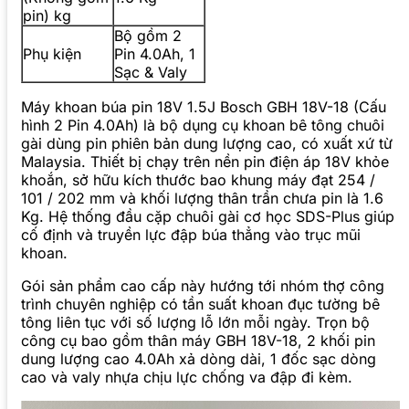
pin) kg
Bộ gồm 2
Phụ kiện
Pin 4.0Ah, 1
Sạc & Valy
Máy khoan búa pin 18V 1.5J Bosch GBH 18V-18 (Cấu
hình 2 Pin 4.0Ah) là bộ dụng cụ khoan bê tông chuôi
gài dùng pin phiên bản dung lượng cao, có xuất xứ từ
Malaysia. Thiết bị chạy trên nền pin điện áp 18V khỏe
khoắn, sở hữu kích thước bao khung máy đạt 254 /
101 / 202 mm và khối lượng thân trần chưa pin là 1.6
Kg. Hệ thống đầu cặp chuôi gài cơ học SDS-Plus giúp
cố định và truyền lực đập búa thẳng vào trục mũi
khoan.
Gói sản phẩm cao cấp này hướng tới nhóm thợ công
trình chuyên nghiệp có tần suất khoan đục tường bê
tông liên tục với số lượng lỗ lớn mỗi ngày. Trọn bộ
công cụ bao gồm thân máy GBH 18V-18, 2 khối pin
dung lượng cao 4.0Ah xả dòng dài, 1 đốc sạc dòng
cao và valy nhựa chịu lực chống va đập đi kèm.