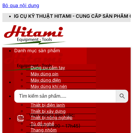
Bỏ qua nội dung
ẬT HITAMI - CUNG CẤP SẢN PHẨM CHÍNH HÃNG, MỚI 10
Danh mục sản phẩm
Dụng cụ cầm tay
Máy dùng pin
Máy dùng điện
Máy dùng khí nén
Thiết bị đo kiểm
Thiết bị nâng đỡ
Thiết bị điện lạnh
Thiết bị xây dựng
Văn phòng làm việc:
Thiết bị nông nghiệp
Tủ đồ nghề
T2 - T7 (8h00 - 17h45)
Thang nhôm