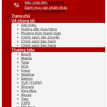
Máy phát điện
Hotline 1: 0866617579
Danh mục sản phẩm khác
Hotline 2: 0932623575
Trang chủ
Về chúng tôi
Giới thiệu
Hướng dẫn mua hàng
Phương thức thanh toán
Chính sách vận chuyển
Chính sách bảo hành
Chính sách bán hàng
Thương hiệu
Bosch
Makita
Total
DCA
Ingco
Wadfow
Dekton
YUP (YUPAI)
Sfunpro
King Blue
Akuza
Yato
CSPS
Mitutoyo