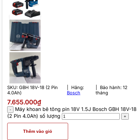
SKU:
GBH 18V-18 (2 Pin
Hãng:
Bảo hành: 12
4.0Ah)
Bosch
tháng
7.655.000₫
Máy khoan bê tông pin 18V 1.5J Bosch GBH 18V-18
(2 Pin 4.0Ah) số lượng
Thêm vào giỏ