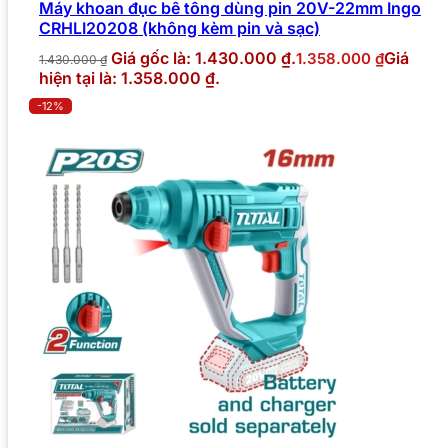
Máy khoan đục bê tông dùng pin 20V-22mm Ingo
CRHLI20208 (không kèm pin và sạc)
Giá gốc là: 1.430.000 ₫.
Giá
1.358.000
₫
1.430.000
₫
hiện tại là: 1.358.000 ₫.
-12%