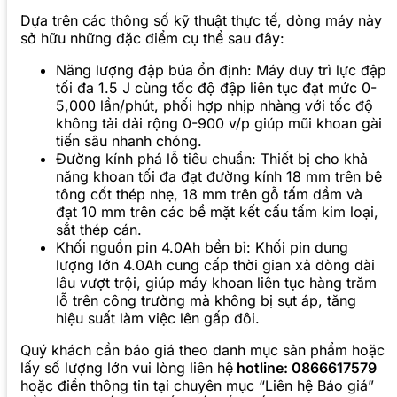
Dựa trên các thông số kỹ thuật thực tế, dòng máy này
sở hữu những đặc điểm cụ thể sau đây:
Năng lượng đập búa ổn định: Máy duy trì lực đập
tối đa 1.5 J cùng tốc độ đập liên tục đạt mức 0-
5,000 lần/phút, phối hợp nhịp nhàng với tốc độ
không tải dải rộng 0-900 v/p giúp mũi khoan gài
tiến sâu nhanh chóng.
Đường kính phá lỗ tiêu chuẩn: Thiết bị cho khả
năng khoan tối đa đạt đường kính 18 mm trên bê
tông cốt thép nhẹ, 18 mm trên gỗ tấm dầm và
đạt 10 mm trên các bề mặt kết cấu tấm kim loại,
sắt thép cán.
Khối nguồn pin 4.0Ah bền bỉ: Khối pin dung
lượng lớn 4.0Ah cung cấp thời gian xả dòng dài
lâu vượt trội, giúp máy khoan liên tục hàng trăm
lỗ trên công trường mà không bị sụt áp, tăng
hiệu suất làm việc lên gấp đôi.
Quý khách cần báo giá theo danh mục sản phẩm hoặc
lấy số lượng lớn vui lòng liên hệ
hotline: 0866617579
hoặc điền thông tin tại chuyên mục “Liên hệ Báo giá”