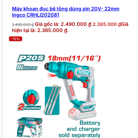
Máy khoan đục bê tông dùng pin 20V- 22mm
Ingco CRHLI202081
Giá gốc là: 2.490.000 ₫.
Giá
2.365.000
₫
2.490.000
₫
hiện tại là: 2.365.000 ₫.
-12%