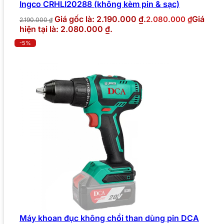
Ingco CRHLI20288 (không kèm pin & sạc)
Giá gốc là: 2.190.000 ₫.
Giá
2.080.000
₫
2.190.000
₫
hiện tại là: 2.080.000 ₫.
-5%
Máy khoan đục không chổi than dùng pin DCA