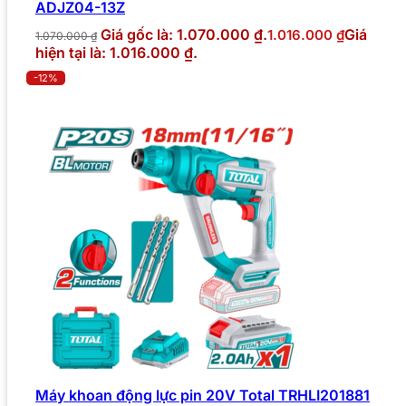
ADJZ04-13Z
Giá gốc là: 1.070.000 ₫.
Giá
1.016.000
₫
1.070.000
₫
hiện tại là: 1.016.000 ₫.
-12%
Máy khoan động lực pin 20V Total TRHLI201881