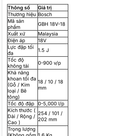
Thông số
Giá trị
Thương hiệu
Bosch
Mã sản
GBH 18V-18
phẩm
Xuất xứ
Malaysia
Điện áp
18V
Lực đập tối
1.5 J
đa
Tốc độ
0-900 v/p
không tải
Khả năng
khoan tối đa
18 / 10 / 18
(Gỗ / Kim
mm
loại / Bê
tông)
Tốc độ đập
0-5,000 l/p
Kích thước (
254 / 101 /
Dài / Rộng /
202 mm
Cao )
Trọng lượng
(Không gồm
1.6 Kg