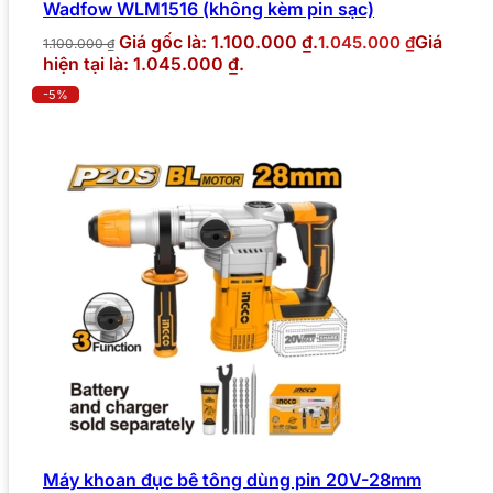
Wadfow WLM1516 (không kèm pin sạc)
Giá gốc là: 1.100.000 ₫.
Giá
1.045.000
₫
1.100.000
₫
hiện tại là: 1.045.000 ₫.
-5%
Máy khoan đục bê tông dùng pin 20V-28mm