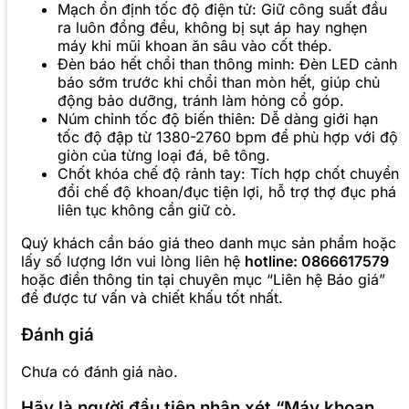
Mạch ổn định tốc độ điện tử: Giữ công suất đầu
ra luôn đồng đều, không bị sụt áp hay nghẹn
máy khi mũi khoan ăn sâu vào cốt thép.
Đèn báo hết chổi than thông minh: Đèn LED cảnh
báo sớm trước khi chổi than mòn hết, giúp chủ
động bảo dưỡng, tránh làm hỏng cổ góp.
Núm chỉnh tốc độ biến thiên: Dễ dàng giới hạn
tốc độ đập từ 1380-2760 bpm để phù hợp với độ
giòn của từng loại đá, bê tông.
Chốt khóa chế độ rảnh tay: Tích hợp chốt chuyển
đổi chế độ khoan/đục tiện lợi, hỗ trợ thợ đục phá
liên tục không cần giữ cò.
Quý khách cần báo giá theo danh mục sản phẩm hoặc
lấy số lượng lớn vui lòng liên hệ
hotline: 0866617579
hoặc điền thông tin tại chuyên mục “Liên hệ Báo giá”
để được tư vấn và chiết khấu tốt nhất.
Đánh giá
Chưa có đánh giá nào.
Hãy là người đầu tiên nhận xét “Máy khoan