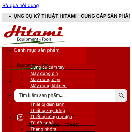
Bỏ qua nội dung
Ỹ THUẬT HITAMI - CUNG CẤP SẢN PHẨM CHÍNH HÃNG, 
Danh mục sản phẩm
Dụng cụ cầm tay
Máy dùng pin
Máy dùng điện
Máy dùng khí nén
Thiết bị đo kiểm
Thiết bị nâng đỡ
Thiết bị điện lạnh
Thiết bị xây dựng
Văn phòng làm việc:
Thiết bị nông nghiệp
Tủ đồ nghề
T2 - T7 (8h00 - 17h45)
Thang nhôm