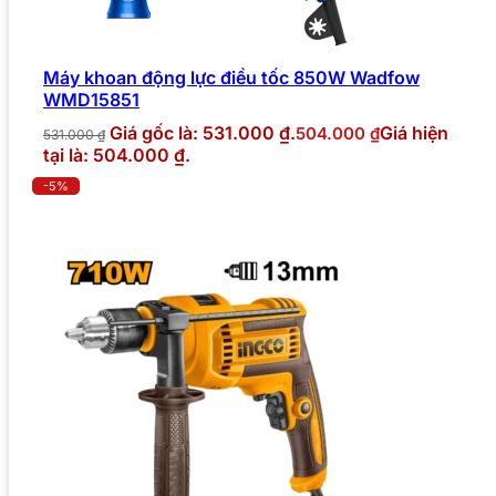
Máy khoan động lực điều tốc 850W Wadfow
WMD15851
Giá gốc là: 531.000 ₫.
Giá hiện
504.000
₫
531.000
₫
tại là: 504.000 ₫.
-5%