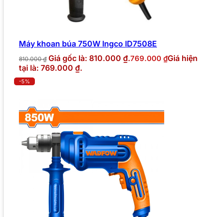
Máy khoan búa 750W Ingco ID7508E
Giá gốc là: 810.000 ₫.
Giá hiện
769.000
₫
810.000
₫
tại là: 769.000 ₫.
-5%