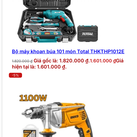
Bộ máy khoan búa 101 món Total THKTHP1012E
Giá gốc là: 1.820.000 ₫.
Giá
1.601.000
₫
1.820.000
₫
hiện tại là: 1.601.000 ₫.
-5%