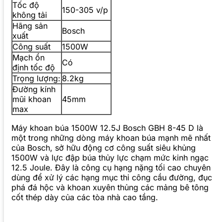
Tốc độ
150-305 v/p
không tải
Hãng sản
Bosch
xuất
Công suất
1500W
Mạch ổn
Có
định tốc độ
Trọng lượng:
8.2kg
Đường kính
mũi khoan
45mm
max
Máy khoan búa 1500W 12.5J Bosch GBH 8-45 D là
một trong những dòng máy khoan búa mạnh mẽ nhất
của Bosch, sở hữu động cơ công suất siêu khủng
1500W và lực đập búa thủy lực chạm mức kinh ngạc
12.5 Joule. Đây là công cụ hạng nặng tối cao chuyên
dùng để xử lý các hạng mục thi công cầu đường, đục
phá đá hộc và khoan xuyên thủng các mảng bê tông
cốt thép dày của các tòa nhà cao tầng.