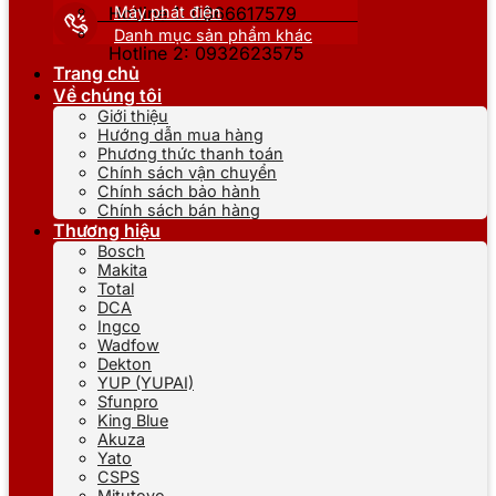
Máy phát điện
Hotline 1: 0866617579
Danh mục sản phẩm khác
Hotline 2: 0932623575
Trang chủ
Về chúng tôi
Giới thiệu
Hướng dẫn mua hàng
Phương thức thanh toán
Chính sách vận chuyển
Chính sách bảo hành
Chính sách bán hàng
Thương hiệu
Bosch
Makita
Total
DCA
Ingco
Wadfow
Dekton
YUP (YUPAI)
Sfunpro
King Blue
Akuza
Yato
CSPS
Mitutoyo