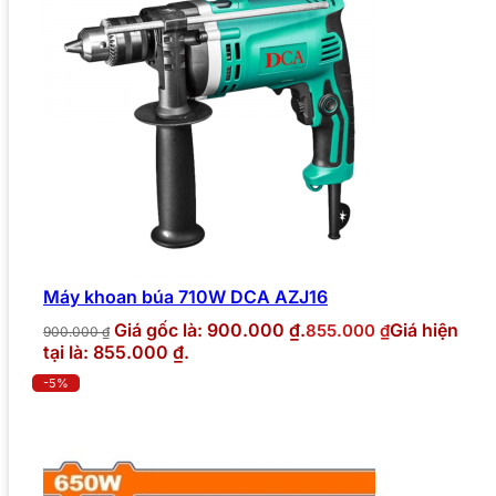
Máy khoan búa 710W DCA AZJ16
Giá gốc là: 900.000 ₫.
Giá hiện
855.000
₫
900.000
₫
tại là: 855.000 ₫.
-5%