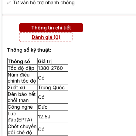
✅ Tư vấn hỗ trợ nhanh chóng
Thông tin chi tiết
Đánh giá (0)
Thông số kỹ thuật:
Thông số
Giá trị
Tốc độ đập
1380-2760
Núm điều
Có
chỉnh tốc độ
Xuất xứ
Trung Quốc
Đèn báo hết
Có
chổi than
Công nghệ
Đức
Lực
12.5J
đập(EPTA)
Chốt chuyển
Có
đổi chế độ