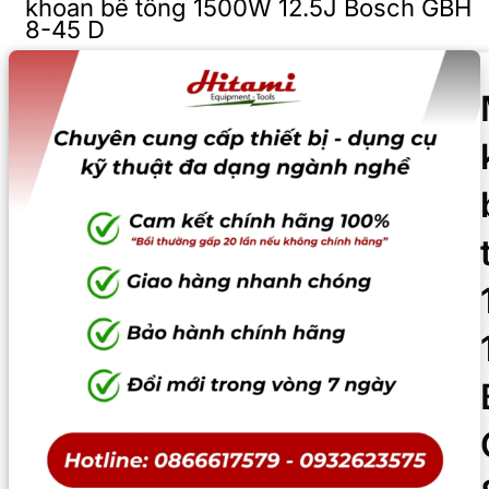
khoan bê tông 1500W 12.5J Bosch GBH
8-45 D