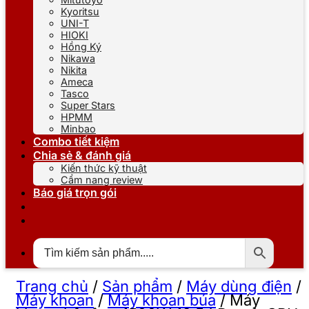
Kyoritsu
UNI-T
HIOKI
Hồng Ký
Nikawa
Nikita
Ameca
Tasco
Super Stars
HPMM
Minbao
Combo tiết kiệm
Chia sẻ & đánh giá
Kiến thức kỹ thuật
Cẩm nang review
Báo giá trọn gói
Trang chủ
/
Sản phẩm
/
Máy dùng điện
/
Máy khoan
/
Máy khoan búa
/
Máy