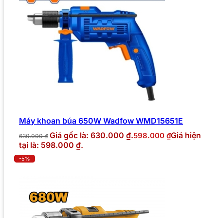
Máy khoan búa 650W Wadfow WMD15651E
Giá gốc là: 630.000 ₫.
Giá hiện
598.000
₫
630.000
₫
tại là: 598.000 ₫.
-5%