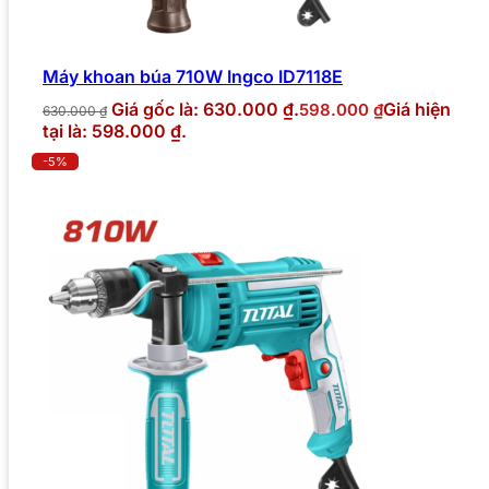
Máy khoan búa 710W Ingco ID7118E
Giá gốc là: 630.000 ₫.
Giá hiện
598.000
₫
630.000
₫
tại là: 598.000 ₫.
-5%