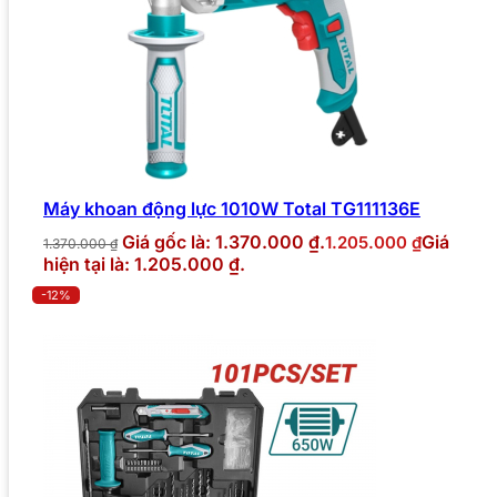
Máy khoan động lực 1010W Total TG111136E
Giá gốc là: 1.370.000 ₫.
Giá
1.205.000
₫
1.370.000
₫
hiện tại là: 1.205.000 ₫.
-12%