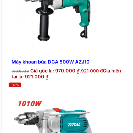
Máy khoan búa DCA 500W AZJ10
Giá gốc là: 970.000 ₫.
Giá hiện
921.000
₫
970.000
₫
tại là: 921.000 ₫.
-12%