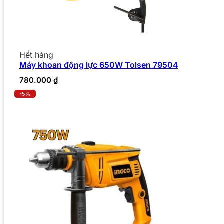
Hết hàng
Máy khoan động lực 650W Tolsen 79504
780.000
₫
-5%