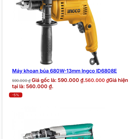
Máy khoan búa 680W-13mm Ingco ID6808E
Giá gốc là: 590.000 ₫.
Giá hiện
560.000
₫
590.000
₫
tại là: 560.000 ₫.
-5%