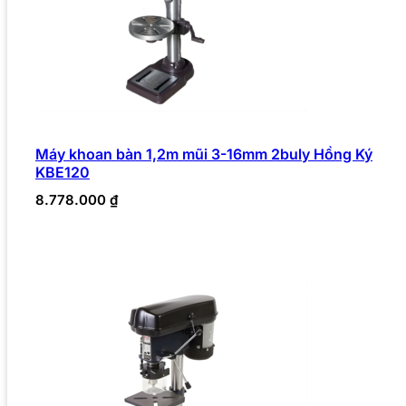
Máy khoan bàn 1,2m mũi 3-16mm 2buly Hồng Ký
KBE120
8.778.000
₫