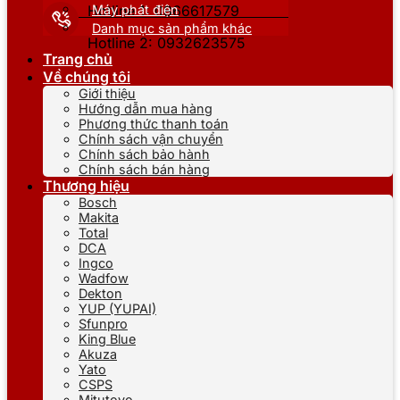
Máy phát điện
Hotline 1: 0866617579
Danh mục sản phẩm khác
Hotline 2: 0932623575
Trang chủ
Về chúng tôi
Giới thiệu
Hướng dẫn mua hàng
Phương thức thanh toán
Chính sách vận chuyển
Chính sách bảo hành
Chính sách bán hàng
Thương hiệu
Bosch
Makita
Total
DCA
Ingco
Wadfow
Dekton
YUP (YUPAI)
Sfunpro
King Blue
Akuza
Yato
CSPS
Mitutoyo