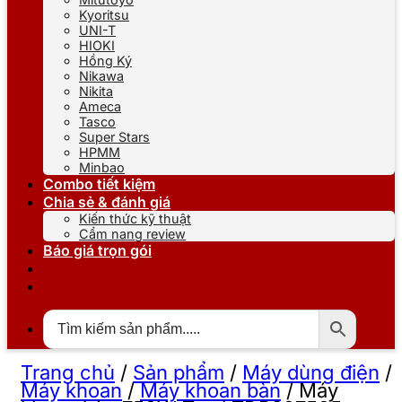
Kyoritsu
UNI-T
HIOKI
Hồng Ký
Nikawa
Nikita
Ameca
Tasco
Super Stars
HPMM
Minbao
Combo tiết kiệm
Chia sẻ & đánh giá
Kiến thức kỹ thuật
Cẩm nang review
Báo giá trọn gói
Trang chủ
/
Sản phẩm
/
Máy dùng điện
/
Máy khoan
/
Máy khoan bàn
/
Máy