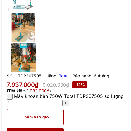
SKU:
TDP207505
Hãng:
Total
Bảo hành: 6 tháng
7.937.000₫
9.020.000₫
-12%
(Tiết kiệm
1.083.000₫
)
Máy khoan bàn 750W Total TDP207505 số lượng
Thêm vào giỏ