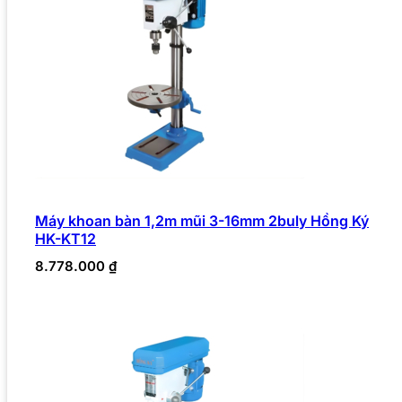
Máy khoan bàn 1,2m mũi 3-16mm 2buly Hồng Ký
HK-KT12
8.778.000
₫