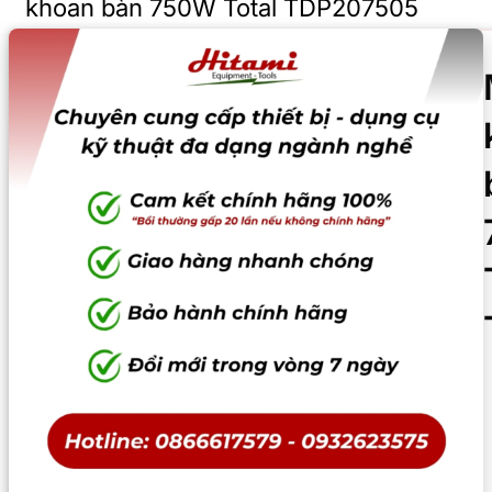
khoan bàn 750W Total TDP207505