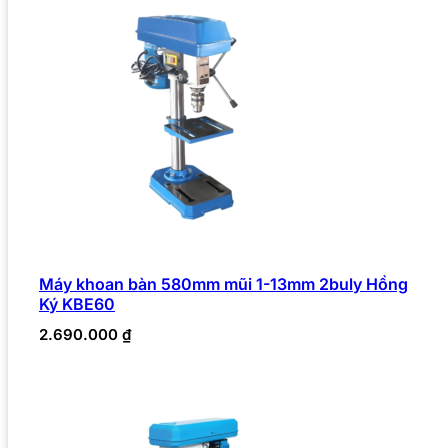
Máy khoan bàn 580mm mũi 1-13mm 2buly Hồng
Ký KBE60
2.690.000
₫