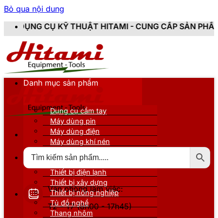
Bỏ qua nội dung
KỸ THUẬT HITAMI - CUNG CẤP SẢN PHẨM CHÍNH HÃNG, 
Danh mục sản phẩm
Dụng cụ cầm tay
Máy dùng pin
Máy dùng điện
Máy dùng khí nén
Thiết bị đo kiểm
Thiết bị nâng đỡ
Thiết bị điện lạnh
Thiết bị xây dựng
Văn phòng làm việc:
Thiết bị nông nghiệp
Tủ đồ nghề
T2 - T7 (8h00 - 17h45)
Thang nhôm