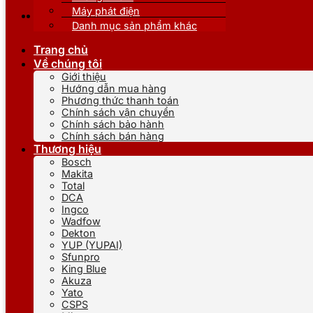
Máy phát điện
Danh mục sản phẩm khác
Trang chủ
Về chúng tôi
Giới thiệu
Hướng dẫn mua hàng
Phương thức thanh toán
Chính sách vận chuyển
Chính sách bảo hành
Chính sách bán hàng
Thương hiệu
Bosch
Makita
Total
DCA
Ingco
Wadfow
Dekton
YUP (YUPAI)
Sfunpro
King Blue
Akuza
Yato
CSPS