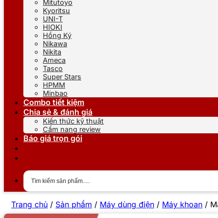
Mitutoyo
Kyoritsu
UNI-T
HIOKI
Hồng Ký
Nikawa
Nikita
Ameca
Tasco
Super Stars
HPMM
Minbao
Combo tiết kiệm
Chia sẻ & đánh giá
Kiến thức kỹ thuật
Cẩm nang review
Báo giá trọn gói
Trang chủ
/
Sản phẩm
/
Máy dùng điện
/
Máy khoan
/
M