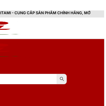
CẤP SẢN PHẨM CHÍNH HÃNG, MỚI 100%, ĐẦY ĐỦ CHỨNG 