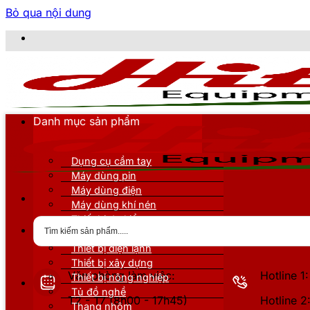
Bỏ qua nội dung
CÔNG T
Danh mục sản phẩm
Dụng cụ cầm tay
Máy dùng pin
Máy dùng điện
Máy dùng khí nén
Thiết bị đo kiểm
Thiết bị nâng đỡ
Thiết bị điện lạnh
Thiết bị xây dựng
Văn phòng làm việc:
Hotline 
Thiết bị nông nghiệp
Tủ đồ nghề
T2 - T7 (8h00 - 17h45)
Hotline 
Thang nhôm