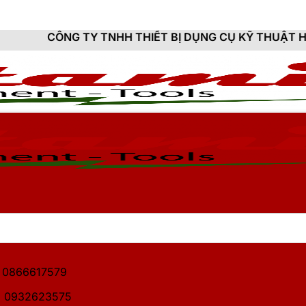
Y TNHH THIẾT BỊ DỤNG CỤ KỸ THUẬT HITAMI - CUNG 
1: 0866617579
2: 0932623575