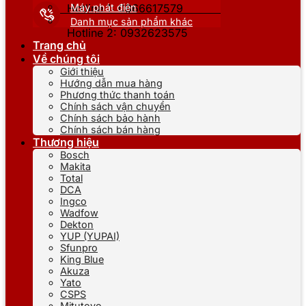
Máy phát điện
Hotline 1: 0866617579
Danh mục sản phẩm khác
Hotline 2: 0932623575
Trang chủ
Về chúng tôi
Giới thiệu
Hướng dẫn mua hàng
Phương thức thanh toán
Chính sách vận chuyển
Chính sách bảo hành
Chính sách bán hàng
Thương hiệu
Bosch
Makita
Total
DCA
Ingco
Wadfow
Dekton
YUP (YUPAI)
Sfunpro
King Blue
Akuza
Yato
CSPS
Mitutoyo