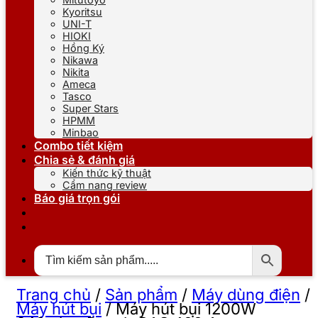
Kyoritsu
UNI-T
HIOKI
Hồng Ký
Nikawa
Nikita
Ameca
Tasco
Super Stars
HPMM
Minbao
Combo tiết kiệm
Chia sẻ & đánh giá
Kiến thức kỹ thuật
Cẩm nang review
Báo giá trọn gói
Trang chủ
/
Sản phẩm
/
Máy dùng điện
/
Máy hút bụi
/
Máy hút bụi 1200W