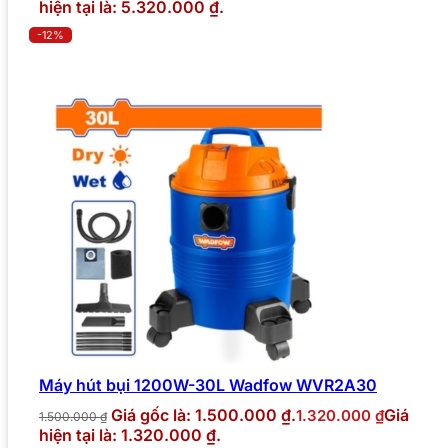
hiện tại là: 5.320.000 ₫.
-12%
Máy hút bụi 1200W-30L Wadfow WVR2A30
Giá gốc là: 1.500.000 ₫.
Giá
1.320.000
₫
1.500.000
₫
hiện tại là: 1.320.000 ₫.