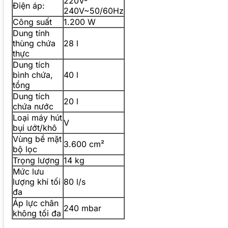
220V-
Điện áp:
240V~50/60Hz
Công suất
1.200 W
Dung tính
thùng chứa
28 l
thực
Dung tích
bình chứa,
40 l
tổng
Dung tích
20 l
chứa nước
Loại máy hút
V
bụi ướt/khô
Vùng bề mặt
3.600 cm²
bộ lọc
Trọng lượng
14 kg
Mức lưu
lượng khí tối
80 l/s
đa
Áp lực chân
240 mbar
không tối đa