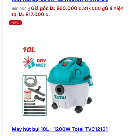
Giá gốc là: 860.000 ₫.
Giá hiện
817.000
₫
860.000
₫
tại là: 817.000 ₫.
-12%
Máy hút bụi 10L – 1200W Total TVC12101