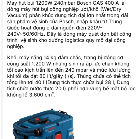
Máy hút bụi 1200W 240mbar Bosch GAS 400 A là
dòng máy hút bụi công nghiệp ướt/khô (Wet/Dry
Vacuum) phân khúc dung tích đại lớn nhất trong dải
sản phẩm vệ sinh của Bosch, nhập khẩu từ Trung
Quốc hoạt động ở dải nguồn điện 220V-
240V~50/60Hz. Đây là dòng máy quét dọn bãi công
trình, vệ sinh kho xưởng logistics quy mô đại công
nghiệp.
Khối máy nặng 14 kg đầm chắc, trang bị động cơ
công suất 1.200 W nhưng sinh ra áp lực chân không
tối cao kịch trần lên đến 240 mbar và mức lưu lượng
khí tối đa đạt 80 lít/giây (l/s). Thùng chứa có thể tích
tổng lên tới 40 l (Dung tích thực chứa bụi 28 l; Dung
tích chứa nước thực 20 l) phối hợp vùng bề mặt bộ lọc
khổng lồ 3.600 cm².