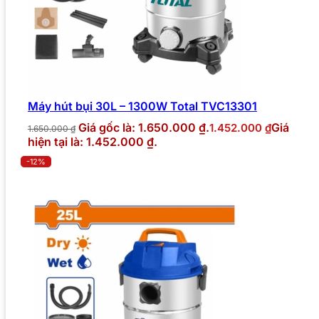
Máy hút bụi 30L – 1300W Total TVC13301
Giá gốc là: 1.650.000 ₫.
Giá
1.452.000
₫
1.650.000
₫
hiện tại là: 1.452.000 ₫.
-12%