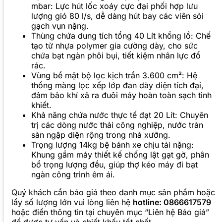
mbar: Lực hút lốc xoáy cực đại phối hợp lưu
lượng gió 80 l/s, dễ dàng hút bay các viên sỏi
gạch vụn nặng.
Thùng chứa dung tích tổng 40 Lít khổng lồ: Chế
tạo từ nhựa polymer gia cường dày, cho sức
chứa bạt ngàn phôi bụi, tiết kiệm nhân lực đổ
rác.
Vùng bề mặt bộ lọc kịch trần 3.600 cm²: Hệ
thống màng lọc xếp lớp đan dày diện tích đại,
đảm bảo khí xả ra đuôi máy hoàn toàn sạch tinh
khiết.
Khả năng chứa nước thực tế đạt 20 Lít: Chuyên
trị các dòng nước thải công nghiệp, nước tràn
sàn ngập diện rộng trong nhà xưởng.
Trọng lượng 14kg bệ bánh xe chịu tải nặng:
Khung gầm máy thiết kế chống lật gạt gờ, phân
bổ trọng lượng đều, giúp thợ kéo máy đi bạt
ngàn công trình êm ái.
Quý khách cần báo giá theo danh mục sản phẩm hoặc
lấy số lượng lớn vui lòng liên hệ
hotline: 0866617579
hoặc điền thông tin tại chuyên mục “Liên hệ Báo giá”
để được tư vấn và chiết khấu tốt nhất.