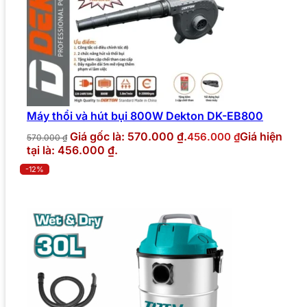
Máy thổi và hút bụi 800W Dekton DK-EB800
Giá gốc là: 570.000 ₫.
Giá hiện
456.000
₫
570.000
₫
tại là: 456.000 ₫.
-12%