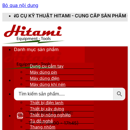
Bỏ qua nội dung
THUẬT HITAMI - CUNG CẤP SẢN PHẨM CHÍNH HÃNG, MỚI
Danh mục sản phẩm
Dụng cụ cầm tay
Máy dùng pin
Máy dùng điện
Máy dùng khí nén
Thiết bị đo kiểm
Thiết bị nâng đỡ
Thiết bị điện lạnh
Thiết bị xây dựng
Văn phòng làm việc:
Thiết bị nông nghiệp
Tủ đồ nghề
T2 - T7 (8h00 - 17h45)
Thang nhôm