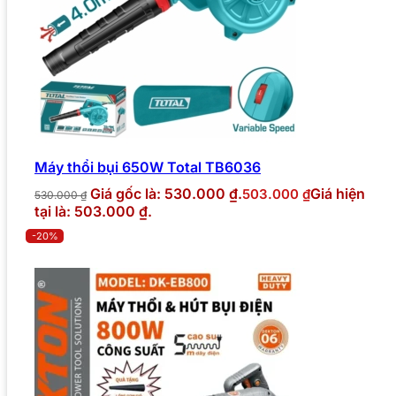
Máy thổi bụi 650W Total TB6036
Giá gốc là: 530.000 ₫.
Giá hiện
503.000
₫
530.000
₫
tại là: 503.000 ₫.
-20%