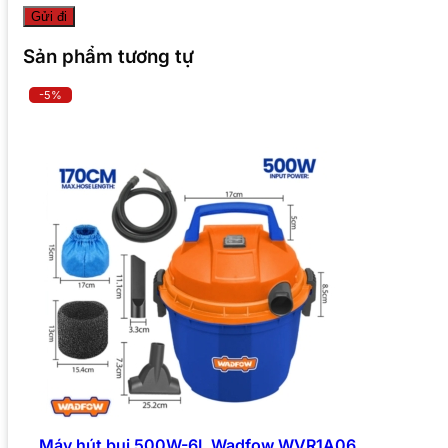
Sản phẩm tương tự
-5%
Máy hút bụi 500W-6L Wadfow WVR1A06