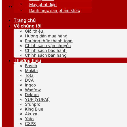
Máy phát điện
Danh mục sản phẩm khác
Trang chủ
Về chúng tôi
Giới thiệu
Hướng dẫn mua hàng
Phương thức thanh toán
Chính sách vận chuyển
Chính sách bảo hành
Chính sách bán hàng
Thương hiệu
Bosch
Makita
Total
DCA
Ingco
Wadfow
Dekton
YUP (YUPAI)
Sfunpro
King Blue
Akuza
Yato
CSPS