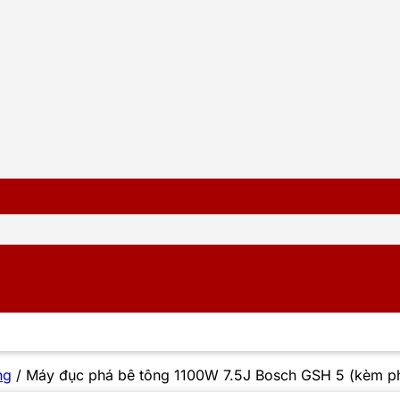
ng
/
Máy đục phá bê tông 1100W 7.5J Bosch GSH 5 (kèm ph