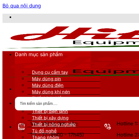
Bỏ qua nội dung
CÔNG
Danh mục sản phẩm
Dụng cụ cầm tay
Máy dùng pin
Máy dùng điện
Máy dùng khí nén
Thiết bị đo kiểm
Thiết bị nâng đỡ
Thiết bị điện lạnh
Thiết bị xây dựng
Văn phòng làm việc:
Hotline 
Thiết bị nông nghiệp
Tủ đồ nghề
T2 - T7 (8h00 - 17h45)
Hotline 
Thang nhôm