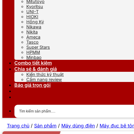
Mitutoyo
Kyoritsu
UNI-T
HIOKI
Hồng Ký
Nikawa
Nikita
Ameca
Tasco
Super Stars
HPMM
Minbao
Combo tiết kiệm
Chia sẻ & đánh giá
Kiến thức kỹ thuật
Cẩm nang review
Báo giá trọn gói
Trang chủ
/
Sản phẩm
/
Máy dùng điện
/
Máy đục bê tô