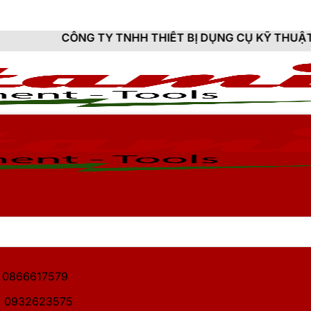
 TY TNHH THIẾT BỊ DỤNG CỤ KỸ THUẬT HITAMI - CUNG
1: 0866617579
2: 0932623575