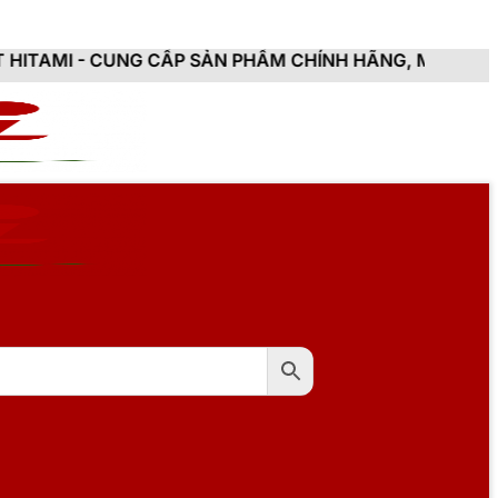
 CẤP SẢN PHẨM CHÍNH HÃNG, MỚI 100%, ĐẦY ĐỦ CHỨN