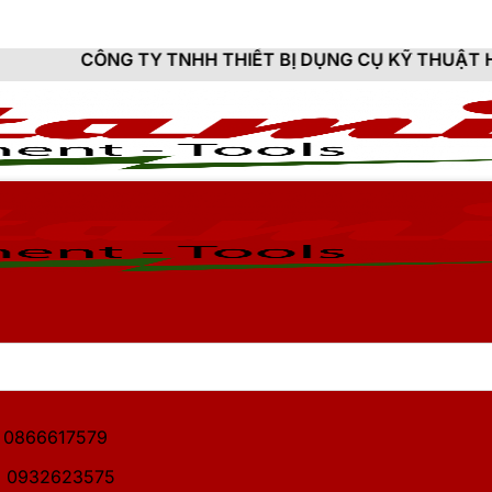
Y TNHH THIẾT BỊ DỤNG CỤ KỸ THUẬT HITAMI - CUNG 
1: 0866617579
2: 0932623575