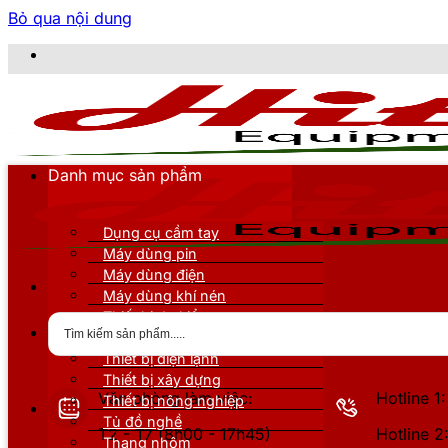
Bỏ qua nội dung
CÔNG T
Danh mục sản phẩm
Dụng cụ cầm tay
Máy dùng pin
Máy dùng điện
Máy dùng khí nén
Thiết bị đo kiểm
Thiết bị nâng đỡ
Thiết bị điện lạnh
Thiết bị xây dựng
Văn phòng làm việc:
Hotline 
Thiết bị nông nghiệp
Tủ đồ nghề
T2 - T7 (8h00 - 17h45)
Hotline 
Thang nhôm