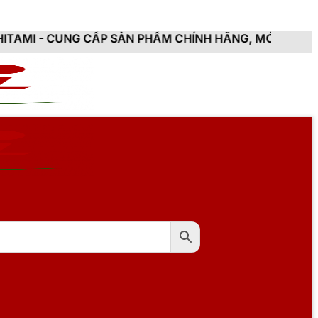
CẤP SẢN PHẨM CHÍNH HÃNG, MỚI 100%, ĐẦY ĐỦ CHỨNG 