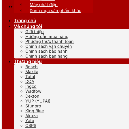
Máy phát điện
Danh mục sản phẩm khác
Trang chủ
Về chúng tôi
Giới thiệu
Hướng dẫn mua hàng
Phương thức thanh toán
Chính sách vận chuyển
Chính sách bảo hành
Chính sách bán hàng
Thương hiệu
Bosch
Makita
Total
DCA
Ingco
Wadfow
Dekton
YUP (YUPAI)
Sfunpro
King Blue
Akuza
Yato
CSPS