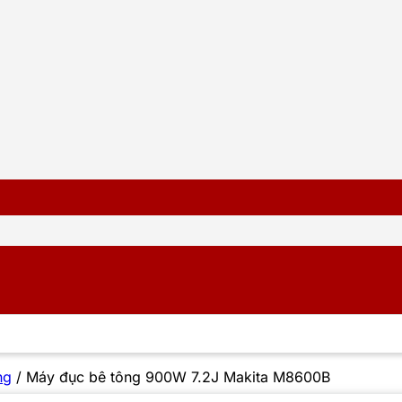
ng
/
Máy đục bê tông 900W 7.2J Makita M8600B