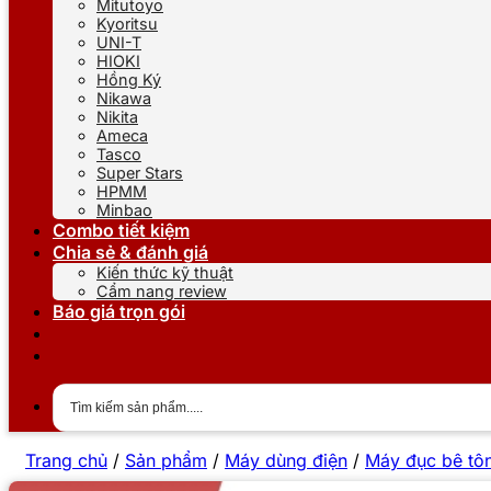
Mitutoyo
Kyoritsu
UNI-T
HIOKI
Hồng Ký
Nikawa
Nikita
Ameca
Tasco
Super Stars
HPMM
Minbao
Combo tiết kiệm
Chia sẻ & đánh giá
Kiến thức kỹ thuật
Cẩm nang review
Báo giá trọn gói
Trang chủ
/
Sản phẩm
/
Máy dùng điện
/
Máy đục bê tô