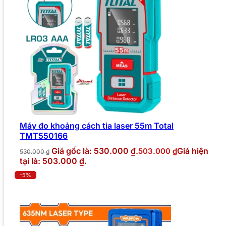
Máy đo khoảng cách tia laser 55m Total
TMT550166
Giá gốc là: 530.000 ₫.
Giá hiện
503.000
₫
530.000
₫
tại là: 503.000 ₫.
-5%