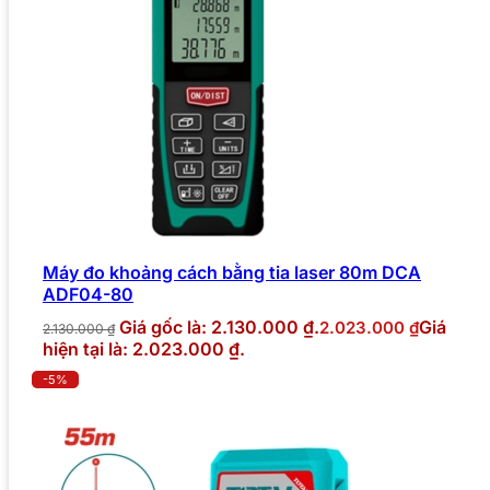
Máy đo khoảng cách bằng tia laser 80m DCA
ADF04-80
Giá gốc là: 2.130.000 ₫.
Giá
2.023.000
₫
2.130.000
₫
hiện tại là: 2.023.000 ₫.
-5%