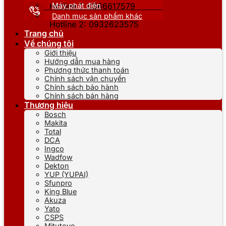
Máy phát điện
Hotline 1: 0866617579
Danh mục sản phẩm khác
Hotline 2: 0932623575
Trang chủ
Về chúng tôi
Giới thiệu
Hướng dẫn mua hàng
Phương thức thanh toán
Chính sách vận chuyển
Chính sách bảo hành
Chính sách bán hàng
Thương hiệu
Bosch
Makita
Total
DCA
Ingco
Wadfow
Dekton
YUP (YUPAI)
Sfunpro
King Blue
Akuza
Yato
CSPS
Mitutoyo