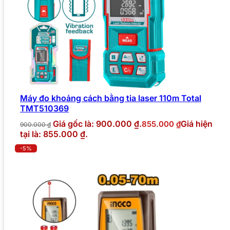
Máy đo khoảng cách bằng tia laser 110m Total
TMT510369
Giá gốc là: 900.000 ₫.
Giá hiện
855.000
₫
900.000
₫
tại là: 855.000 ₫.
-5%