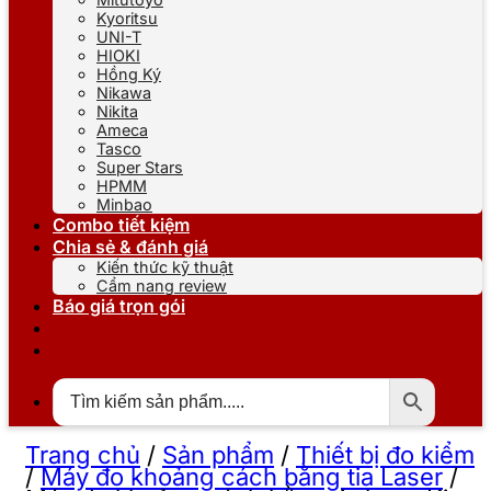
Kyoritsu
UNI-T
HIOKI
Hồng Ký
Nikawa
Nikita
Ameca
Tasco
Super Stars
HPMM
Minbao
Combo tiết kiệm
Chia sẻ & đánh giá
Kiến thức kỹ thuật
Cẩm nang review
Báo giá trọn gói
Trang chủ
/
Sản phẩm
/
Thiết bị đo kiểm
/
Máy đo khoảng cách bằng tia Laser
/