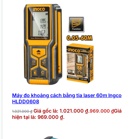
Máy đo khoảng cách bằng tia laser 60m Ingco
HLDD0608
Giá gốc là: 1.021.000 ₫.
Giá
969.000
₫
1.021.000
₫
hiện tại là: 969.000 ₫.