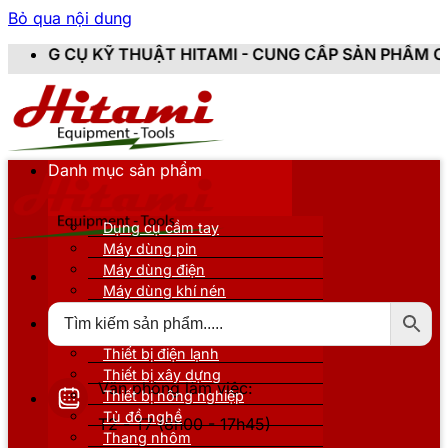
Bỏ qua nội dung
ẬT HITAMI - CUNG CẤP SẢN PHẨM CHÍNH HÃNG, MỚI 10
Danh mục sản phẩm
Dụng cụ cầm tay
Máy dùng pin
Máy dùng điện
Máy dùng khí nén
Thiết bị đo kiểm
Thiết bị nâng đỡ
Thiết bị điện lạnh
Thiết bị xây dựng
Văn phòng làm việc:
Thiết bị nông nghiệp
Tủ đồ nghề
T2 - T7 (8h00 - 17h45)
Thang nhôm