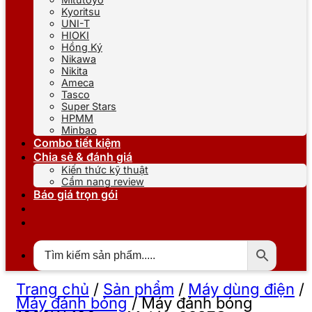
Kyoritsu
UNI-T
HIOKI
Hồng Ký
Nikawa
Nikita
Ameca
Tasco
Super Stars
HPMM
Minbao
Combo tiết kiệm
Chia sẻ & đánh giá
Kiến thức kỹ thuật
Cẩm nang review
Báo giá trọn gói
Trang chủ
/
Sản phẩm
/
Máy dùng điện
/
Máy đánh bóng
/
Máy đánh bóng