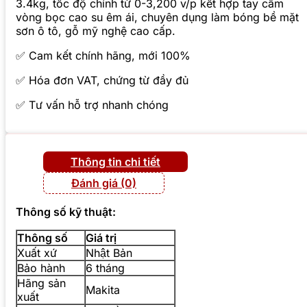
3.4kg, tốc độ chỉnh từ 0-3,200 v/p kết hợp tay cầm
vòng bọc cao su êm ái, chuyên dụng làm bóng bề mặt
sơn ô tô, gỗ mỹ nghệ cao cấp.
✅ Cam kết chính hãng, mới 100%
✅ Hóa đơn VAT, chứng từ đầy đủ
✅ Tư vấn hỗ trợ nhanh chóng
Thông tin chi tiết
Đánh giá (0)
Thông số kỹ thuật:
Thông số
Giá trị
Xuất xứ
Nhật Bản
Bảo hành
6 tháng
Hãng sản
Makita
xuất