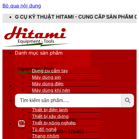
Bỏ qua nội dung
UẬT HITAMI - CUNG CẤP SẢN PHẨM CHÍNH HÃNG, MỚI 1
Danh mục sản phẩm
Dụng cụ cầm tay
Máy dùng pin
Máy dùng điện
Máy dùng khí nén
Thiết bị đo kiểm
Thiết bị nâng đỡ
Thiết bị điện lạnh
Thiết bị xây dựng
Văn phòng làm việc:
Thiết bị nông nghiệp
Tủ đồ nghề
T2 - T7 (8h00 - 17h45)
Thang nhôm