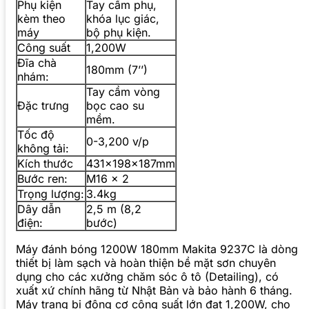
Phụ kiện
Tay cầm phụ,
kèm theo
khóa lục giác,
máy
bộ phụ kiện.
Công suất
1,200W
Đĩa chà
180mm (7’’)
nhám:
Tay cầm vòng
Đặc trưng
bọc cao su
mềm.
Tốc độ
0-3,200 v/p
không tải:
Kích thước
431x198x187mm
Bước ren:
M16 x 2
Trọng lượng:
3.4kg
Dây dẫn
2,5 m (8,2
điện:
bước)
Máy đánh bóng 1200W 180mm Makita 9237C là dòng
thiết bị làm sạch và hoàn thiện bề mặt sơn chuyên
dụng cho các xưởng chăm sóc ô tô (Detailing), có
xuất xứ chính hãng từ Nhật Bản và bảo hành 6 tháng.
Máy trang bị động cơ công suất lớn đạt 1,200W, cho