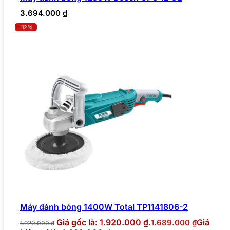
3.694.000
₫
-12%
Máy đánh bóng 1400W Total TP1141806-2
Giá gốc là: 1.920.000 ₫.
Giá
1.689.000
₫
1.920.000
₫