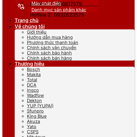
Máy phát điện
Hotline 1: 0866617579
Danh mục sản phẩm khác
Hotline 2: 0932623575
Trang chủ
Về chúng tôi
Giới thiệu
Hướng dẫn mua hàng
Phương thức thanh toán
Chính sách vận chuyển
Chính sách bảo hành
Chính sách bán hàng
Thương hiệu
Bosch
Makita
Total
DCA
Ingco
Wadfow
Dekton
YUP (YUPAI)
Sfunpro
King Blue
Akuza
Yato
CSPS
Mitutoyo