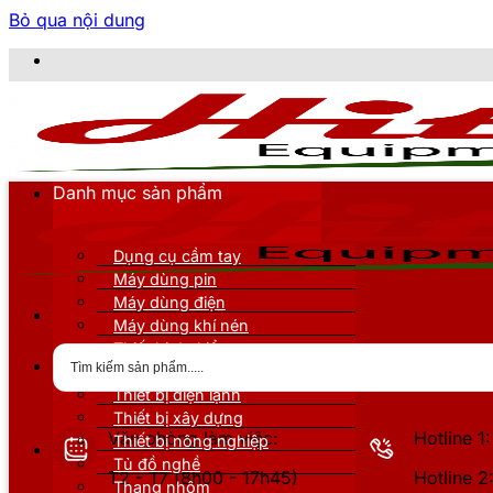
Bỏ qua nội dung
Danh mục sản phẩm
Dụng cụ cầm tay
Máy dùng pin
Máy dùng điện
Máy dùng khí nén
Thiết bị đo kiểm
Thiết bị nâng đỡ
Thiết bị điện lạnh
Thiết bị xây dựng
Văn phòng làm việc:
Hotline 
Thiết bị nông nghiệp
Tủ đồ nghề
T2 - T7 (8h00 - 17h45)
Hotline 
Thang nhôm