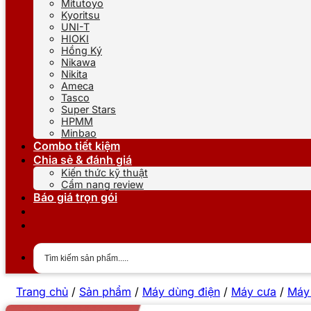
Mitutoyo
Kyoritsu
UNI-T
HIOKI
Hồng Ký
Nikawa
Nikita
Ameca
Tasco
Super Stars
HPMM
Minbao
Combo tiết kiệm
Chia sẻ & đánh giá
Kiến thức kỹ thuật
Cẩm nang review
Báo giá trọn gói
Trang chủ
/
Sản phẩm
/
Máy dùng điện
/
Máy cưa
/
Máy