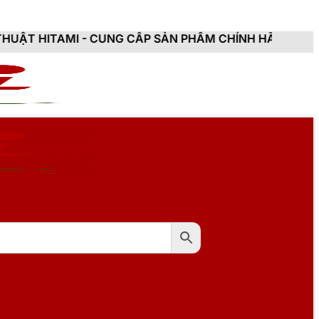
 CUNG CẤP SẢN PHẨM CHÍNH HÃNG, MỚI 100%, ĐẦY ĐỦ