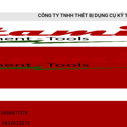
CÔNG TY TNHH THIẾT BỊ DỤNG CỤ KỸ THUẬT HITAMI -
1: 0866617579
2: 0932623575