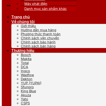
Máy phát điện
Danh mục sản phẩm khác
Trang chủ
Về chúng tôi
Giới thiệu
Hướng dẫn mua hàng
Phương thức thanh toán
Chính sách vận chuyển
Chính sách bảo hành
Chính sách bán hàng
Thương hiệu
Bosch
Makita
Total
DCA
Ingco
Wadfow
Dekton
YUP (YUPAI)
Sfunpro
King Blue
Akuza
Yato
CSPS