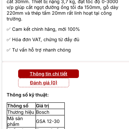
cắt 30mm. Thiết bị nặng 3,7 kg, đạt tốc độ 0-3000
v/p giúp cắt ngọt đường ống tối đa 150mm, gỗ dày
220mm và thép tấm 20mm rất linh hoạt tại công
trường.
✅ Cam kết chính hãng, mới 100%
✅ Hóa đơn VAT, chứng từ đầy đủ
✅ Tư vấn hỗ trợ nhanh chóng
Thông tin chi tiết
Đánh giá (0)
Thông số kỹ thuật:
Thông số
Giá trị
Thương hiệu
Bosch
Mã sản
GSA 12-30
phẩm