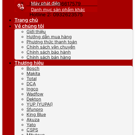
Máy phát điện
Hotline 1: 0866617579
Danh mục sản phẩm khác
Hotline 2: 0932623575
Trang chủ
Về chúng tôi
Giới thiệu
Hướng dẫn mua hàng
Phương thức thanh toán
Chính sách vận chuyển
Chính sách bảo hành
Chính sách bán hàng
Thương hiệu
Bosch
Makita
Total
DCA
Ingco
Wadfow
Dekton
YUP (YUPAI)
Sfunpro
King Blue
Akuza
Yato
CSPS
Mitutoyo