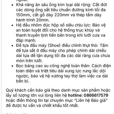
Khả năng ăn sâu ống kim loại dải rộng: Cắt đứt
các dòng ống sắt tiêu chuẩn đường kính tối đa
150mm, cắt gỗ dày 220mm và thép tấm dày
hành trình 20mm.
Hệ đầu nhôm đúc hộp số siêu chịu lực: Bảo vệ
an toàn tuyệt đối cho hệ thống trục khủy và
thanh truyền tịnh tiến bên trong khi lưỡi cưa va
đập mạnh.
Đế tựa đầu máy (Shoe) điều chỉnh thụt thò: Tấm
đế tựa sắt ở đầu máy cho phép chỉnh dải chiều
dài tựa để tận dụng tối đa các dải răng cưa chưa
mòn trên lưỡi.
Bọc báng cao su công nghệ toàn thân: Cách điện
toàn diện và triệt tiêu dải xung lực rung lắc dội
ngược, bảo vệ hệ xương tay thợ làm việc ca dài
bền bỉ.
Quý khách cần báo giá theo danh mục sản phẩm hoặc
lấy số lượng lớn vui lòng liên hệ
hotline: 0866617579
hoặc điền thông tin tại chuyên mục “Liên hệ Báo giá”
để được tư vấn và chiết khấu tốt nhất.