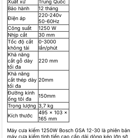
Xuất xứ
Trung Quốc
Bảo hành
12 tháng
220-240v
Điện áp
50-60Hz
Công suất
1250 W
Nhịp cắt
30 mm
Tốc độ cắt
0-3000
không tải
lần/phút
Khả năng
cắt gỗ dày
220 mm
tối đa
Khả năng
cắt thép dày
20mm
tối đa
Đường kính
150mm
ống tôi đa
Trọng lượng
3,7 kg
495 x 103 x
Kích thước
165 mm
Máy cưa kiếm 1250W Bosch GSA 12-30 là phiên bản
máy cưa kiếm tịnh tiến cao cấp dải dòng kéo lớn sở