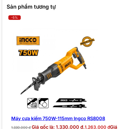
Sản phẩm tương tự
-5%
Máy cưa kiếm 750W-115mm Ingco RS8008
Giá gốc là: 1.330.000 ₫.
Giá
1.263.000
₫
1.330.000
₫