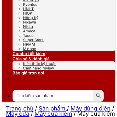
Kyoritsu
UNI-T
HIOKI
Hồng Ký
Nikawa
Nikita
Ameca
Tasco
Super Stars
HPMM
Minbao
Combo tiết kiệm
Chia sẻ & đánh giá
Kiến thức kỹ thuật
Cẩm nang review
Báo giá trọn gói
Trang chủ
/
Sản phẩm
/
Máy dùng điện
/
Máy cưa
/
Máy cưa kiếm
/
Máy cưa kiếm