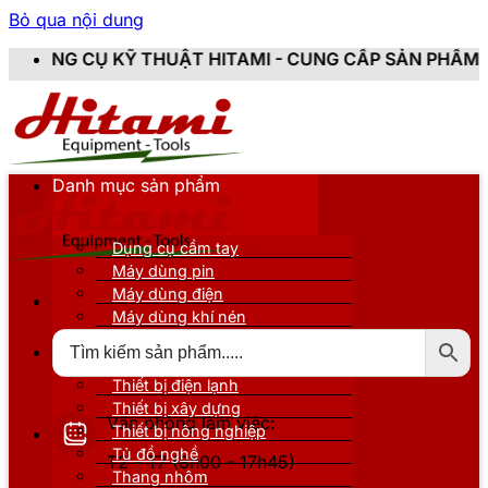
Bỏ qua nội dung
THUẬT HITAMI - CUNG CẤP SẢN PHẨM CHÍNH HÃNG, MỚ
Danh mục sản phẩm
Dụng cụ cầm tay
Máy dùng pin
Máy dùng điện
Máy dùng khí nén
Thiết bị đo kiểm
Thiết bị nâng đỡ
Thiết bị điện lạnh
Thiết bị xây dựng
Văn phòng làm việc:
Thiết bị nông nghiệp
Tủ đồ nghề
T2 - T7 (8h00 - 17h45)
Thang nhôm