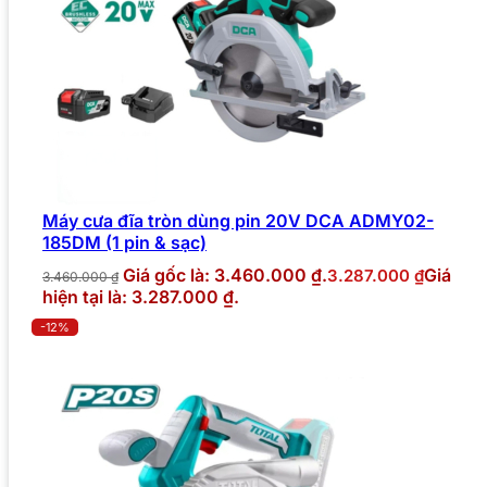
Máy cưa đĩa tròn dùng pin 20V DCA ADMY02-
185DM (1 pin & sạc)
Giá gốc là: 3.460.000 ₫.
Giá
3.287.000
₫
3.460.000
₫
hiện tại là: 3.287.000 ₫.
-12%