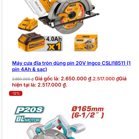
Máy cưa đĩa tròn dùng pin 20V Ingco CSLI18511 (1
pin 4Ah & sạc)
Giá gốc là: 2.650.000 ₫.
Giá
2.517.000
₫
2.650.000
₫
hiện tại là: 2.517.000 ₫.
-12%