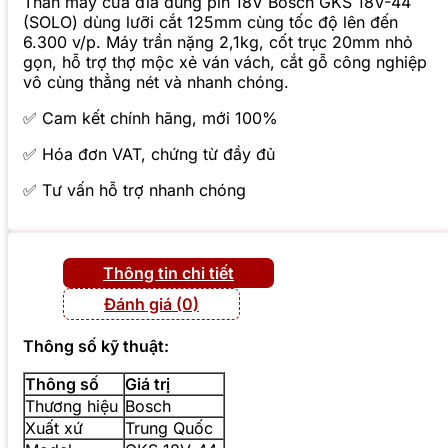
Thân máy cưa đĩa dùng pin 18V Bosch GKS 18V-44
(SOLO) dùng lưỡi cắt 125mm cùng tốc độ lên đến
6.300 v/p. Máy trần nặng 2,1kg, cốt trục 20mm nhỏ
gọn, hỗ trợ thợ mộc xẻ ván vách, cắt gỗ công nghiệp
vô cùng thẳng nét và nhanh chóng.
✅ Cam kết chính hãng, mới 100%
✅ Hóa đơn VAT, chứng từ đầy đủ
✅ Tư vấn hỗ trợ nhanh chóng
Thông tin chi tiết
Đánh giá (0)
Thông số kỹ thuật:
Thông số
Giá trị
Thương hiệu
Bosch
Xuất xứ
Trung Quốc