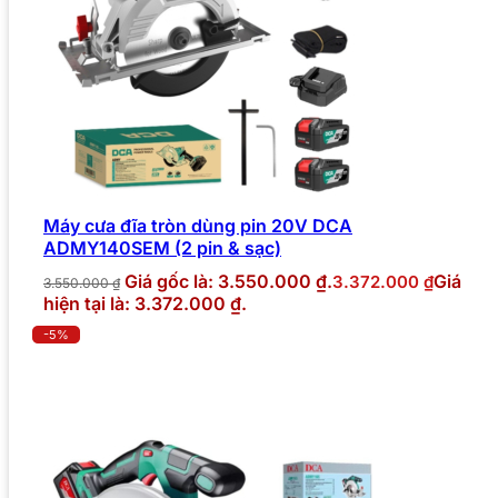
Máy cưa đĩa tròn dùng pin 20V DCA
ADMY140SEM (2 pin & sạc)
Giá gốc là: 3.550.000 ₫.
Giá
3.372.000
₫
3.550.000
₫
hiện tại là: 3.372.000 ₫.
-5%