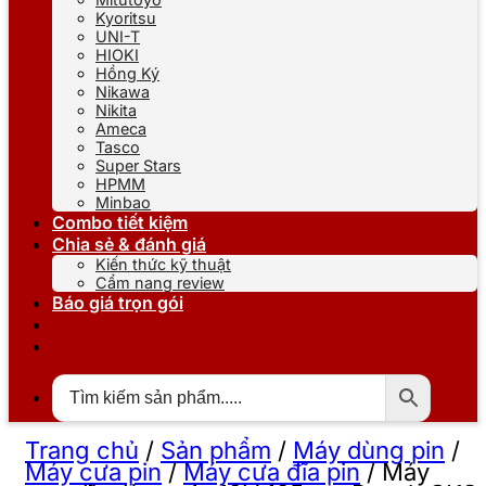
Kyoritsu
UNI-T
HIOKI
Hồng Ký
Nikawa
Nikita
Ameca
Tasco
Super Stars
HPMM
Minbao
Combo tiết kiệm
Chia sẻ & đánh giá
Kiến thức kỹ thuật
Cẩm nang review
Báo giá trọn gói
Trang chủ
/
Sản phẩm
/
Máy dùng pin
/
Máy cưa pin
/
Máy cưa đĩa pin
/
Máy