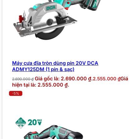
Máy cưa đĩa tròn dùng pin 20V DCA
ADMY125DM (1 pin & sạc)
Giá gốc là: 2.690.000 ₫.
Giá
2.555.000
₫
2.690.000
₫
hiện tại là: 2.555.000 ₫.
-5%