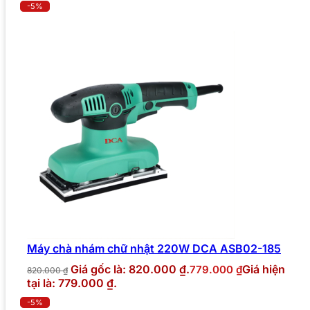
-5%
Máy chà nhám chữ nhật 220W DCA ASB02-185
Giá gốc là: 820.000 ₫.
Giá hiện
779.000
₫
820.000
₫
tại là: 779.000 ₫.
-5%