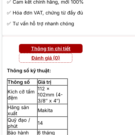
✅ Cam kết chính hãng, mới 100%
✅ Hóa đơn VAT, chứng từ đầy đủ
✅ Tư vấn hỗ trợ nhanh chóng
Thông tin chi tiết
Đánh giá (0)
Thông số kỹ thuật:
Thông số
Giá trị
112 x
Kích cỡ tấm
102mm (4-
đệm
3/8″ x 4″)
Hãng sản
Makita
xuất
Quỹ đạo /
14
phút
Bảo hành
6 tháng