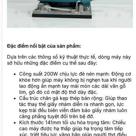
Đặc điểm nổi bật của sản phẩm:
Dựa trên các thông số kỹ thuật thực tế, dòng máy này
sở hữu những đặc điểm cụ thể sau đây:
Công suất 200W chịu lực đè nén mạnh: Động cơ
khỏe hơn giúp máy không bị nghẹn tua khi người
lao động ấn mạnh tay mài mòn các dải vân gỗ
lim, gõ đỏ có mật độ thớ dày đặc.
Cấu trúc chân gá kẹp thép bản rộng: Giúp thao
tác thay thế giấy nhám diễn ra nhanh gọn, lực
kẹp trải đều biên viền đảm bảo giấy nhám luôn
căng phẳng tuyệt đối trên bệ đỡ.
Kích thước 141mm tối ưu hóa trọng tâm: Chiều
cao máy được hạ thấp giúp hạ trọng tâm tiếp
xúc, triệt tiêu lực văng bập giúp người thợ điều