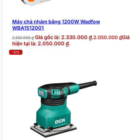
Máy chà nhám băng 1200W Wadfow
WBA1512001
Giá gốc là: 2.330.000 ₫.
Giá
2.050.000
₫
2.330.000
₫
hiện tại là: 2.050.000 ₫.
-5%