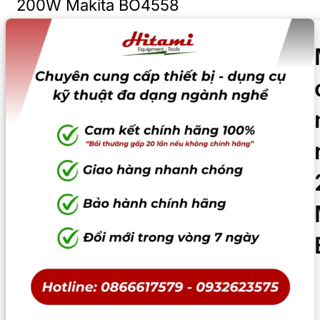
200W Makita BO4558