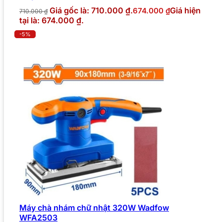
Giá gốc là: 710.000 ₫.
Giá hiện
674.000
₫
710.000
₫
tại là: 674.000 ₫.
-5%
Máy chà nhám chữ nhật 320W Wadfow
WFA2503