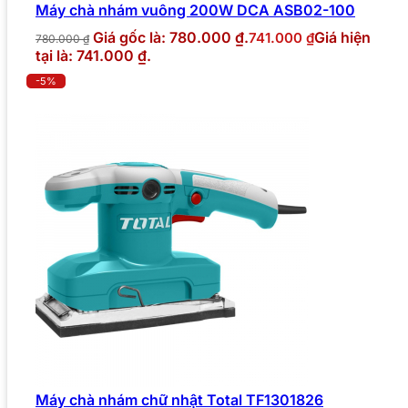
Máy chà nhám vuông 200W DCA ASB02-100
Giá gốc là: 780.000 ₫.
Giá hiện
741.000
₫
780.000
₫
tại là: 741.000 ₫.
-5%
Máy chà nhám chữ nhật Total TF1301826