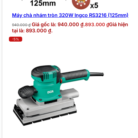
Máy chà nhám tròn 320W Ingco RS3216 (125mm)
Giá gốc là: 940.000 ₫.
Giá hiện
893.000
₫
940.000
₫
tại là: 893.000 ₫.
-5%