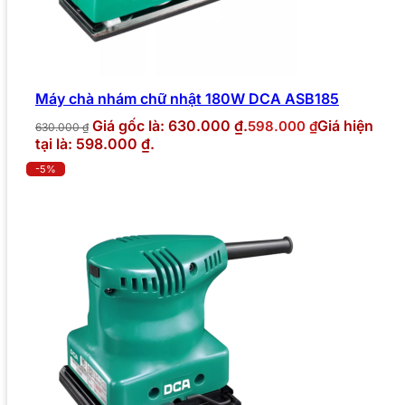
Máy chà nhám chữ nhật 180W DCA ASB185
Giá gốc là: 630.000 ₫.
Giá hiện
598.000
₫
630.000
₫
tại là: 598.000 ₫.
-5%