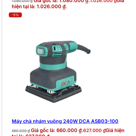
Giá gốc là: 1.080.000 ₫.
Giá
1.026.000
₫
1.080.000
₫
hiện tại là: 1.026.000 ₫.
-5%
Máy chà nhám vuông 240W DCA ASB03-100
Giá gốc là: 660.000 ₫.
Giá hiện
627.000
₫
660.000
₫