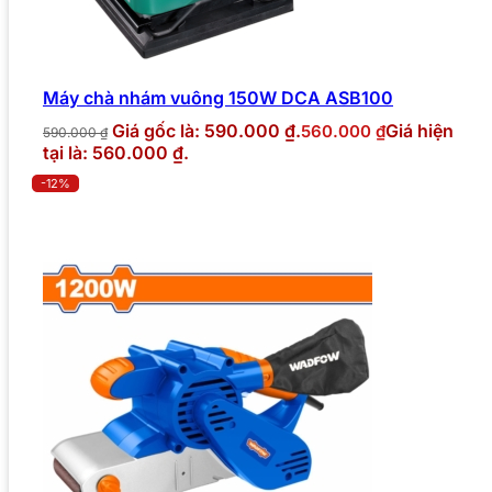
Máy chà nhám vuông 150W DCA ASB100
Giá gốc là: 590.000 ₫.
Giá hiện
560.000
₫
590.000
₫
tại là: 560.000 ₫.
-12%