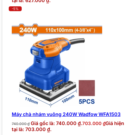
tại là: 627.000 ₫.
-5%
Máy chà nhám vuông 240W Wadfow WFA1503
Giá gốc là: 740.000 ₫.
Giá hiện
703.000
₫
740.000
₫
tại là: 703.000 ₫.