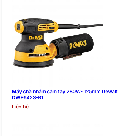
Máy chà nhám cầm tay 280W- 125mm Dewalt
DWE6423-B1
Liên hệ