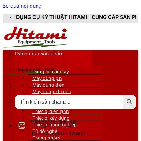
Bỏ qua nội dung
Ỹ THUẬT HITAMI - CUNG CẤP SẢN PHẨM CHÍNH HÃNG, M
Danh mục sản phẩm
Dụng cụ cầm tay
Máy dùng pin
Máy dùng điện
Máy dùng khí nén
Thiết bị đo kiểm
Thiết bị nâng đỡ
Thiết bị điện lạnh
Thiết bị xây dựng
Văn phòng làm việc:
Thiết bị nông nghiệp
Tủ đồ nghề
T2 - T7 (8h00 - 17h45)
Thang nhôm