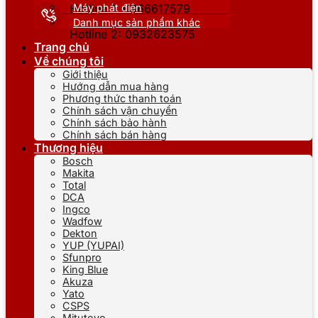
Máy phát điện
Hotline 1: 0866617579
Danh mục sản phẩm khác
Hotline 2: 0932623575
Trang chủ
Về chúng tôi
Giới thiệu
Hướng dẫn mua hàng
Phương thức thanh toán
Chính sách vận chuyển
Chính sách bảo hành
Chính sách bán hàng
Thương hiệu
Bosch
Makita
Total
DCA
Ingco
Wadfow
Dekton
YUP (YUPAI)
Sfunpro
King Blue
Akuza
Yato
CSPS
Mitutoyo