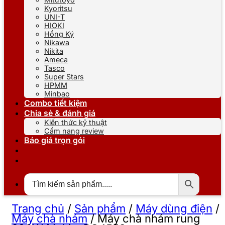
Kyoritsu
UNI-T
HIOKI
Hồng Ký
Nikawa
Nikita
Ameca
Tasco
Super Stars
HPMM
Minbao
Combo tiết kiệm
Chia sẻ & đánh giá
Kiến thức kỹ thuật
Cẩm nang review
Báo giá trọn gói
Trang chủ
/
Sản phẩm
/
Máy dùng điện
/
Máy chà nhám
/
Máy chà nhám rung