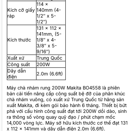
114 x
Kích cỡ giấy
140mm (4-
ráp
1/2″ x 5-
1/2″)
131 x 112 x
141mm, (5-
Kích thước
1/8″ x 4-
3/8″ x 5-
9/16″)
Xuất xứ
Trung Quốc
Công suất
200W
Dây dẫn
2.0m (6.6ft)
điện
Máy chà nhám rung 200W Makita BO4558 là phiên
bản cải tiến nâng cấp công suất bệ đỡ của phân khúc
chà nhám vuông, có xuất xứ Trung Quốc từ hãng sản
xuất Makita, đi kèm gói bảo hành 6 tháng. Thiết bị bứt
phá với cấu hình công suất đạt tới 200W dồi dào, sinh
ra thông số vòng quay quỹ đạo / phút chạm mốc
14,000 vòng lực. Máy sở hữu kích thước cơ thể đạt 131
x 112 x 141mm và dây dẫn điện 2.0m (6.6ft).