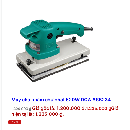
Máy chà nhám chữ nhật 520W DCA ASB234
Giá gốc là: 1.300.000 ₫.
Giá
1.235.000
₫
1.300.000
₫
hiện tại là: 1.235.000 ₫.
-12%