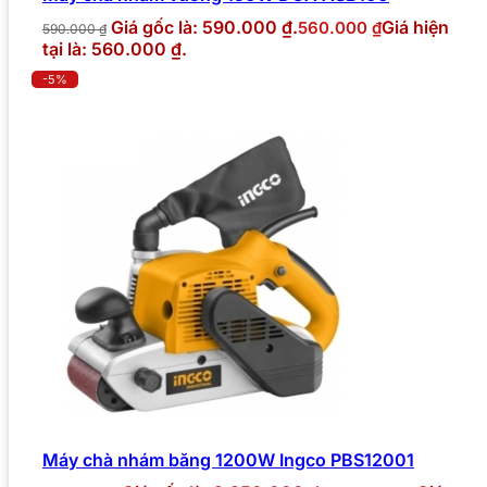
Giá gốc là: 590.000 ₫.
Giá hiện
560.000
₫
590.000
₫
tại là: 560.000 ₫.
-5%
Máy chà nhám băng 1200W Ingco PBS12001