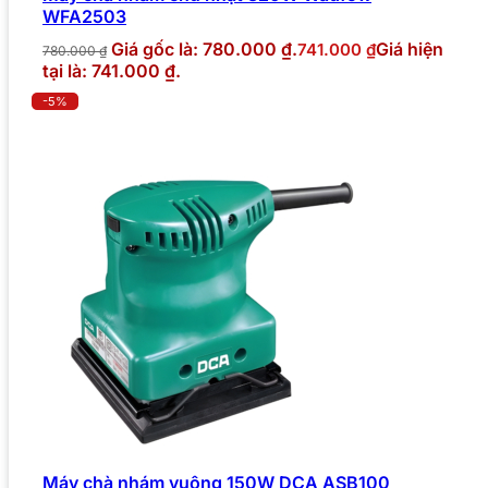
WFA2503
Giá gốc là: 780.000 ₫.
Giá hiện
741.000
₫
780.000
₫
tại là: 741.000 ₫.
-5%
Máy chà nhám vuông 150W DCA ASB100