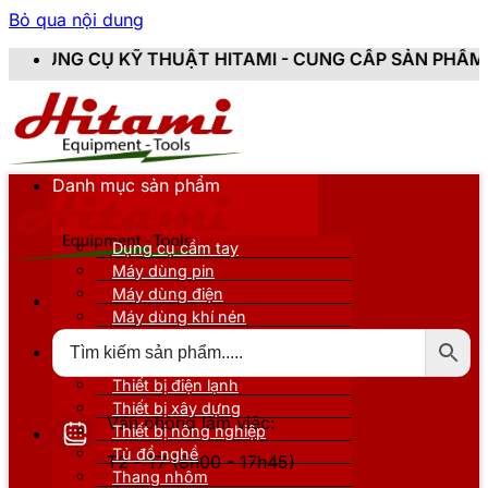
Bỏ qua nội dung
THUẬT HITAMI - CUNG CẤP SẢN PHẨM CHÍNH HÃNG, MỚI
Danh mục sản phẩm
Dụng cụ cầm tay
Máy dùng pin
Máy dùng điện
Máy dùng khí nén
Thiết bị đo kiểm
Thiết bị nâng đỡ
Thiết bị điện lạnh
Thiết bị xây dựng
Văn phòng làm việc:
Thiết bị nông nghiệp
Tủ đồ nghề
T2 - T7 (8h00 - 17h45)
Thang nhôm