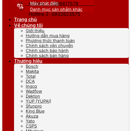
Máy phát điện
Hotline 1: 0866617579
Danh mục sản phẩm khác
Hotline 2: 0932623575
Trang chủ
Về chúng tôi
Giới thiệu
Hướng dẫn mua hàng
Phương thức thanh toán
Chính sách vận chuyển
Chính sách bảo hành
Chính sách bán hàng
Thương hiệu
Bosch
Makita
Total
DCA
Ingco
Wadfow
Dekton
YUP (YUPAI)
Sfunpro
King Blue
Akuza
Yato
CSPS
Mitutoyo