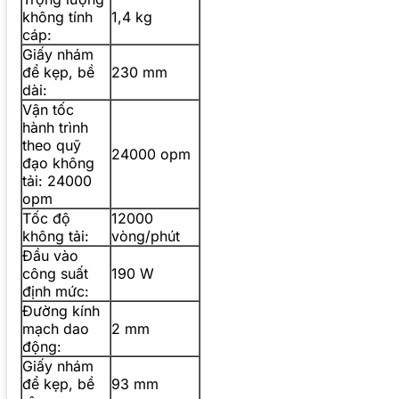
không tính
1,4 kg
cáp:
Giấy nhám
để kẹp, bề
230 mm
dài:
Vận tốc
hành trình
theo quỹ
24000 opm
đạo không
tải: 24000
opm
Tốc độ
12000
không tải:
vòng/phút
Đầu vào
công suất
190 W
định mức:
Đường kính
mạch dao
2 mm
động:
Giấy nhám
để kẹp, bề
93 mm