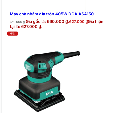
Máy chà nhám đĩa tròn 405W DCA ASA150
Giá gốc là: 660.000 ₫.
Giá hiện
627.000
₫
660.000
₫
tại là: 627.000 ₫.
-5%