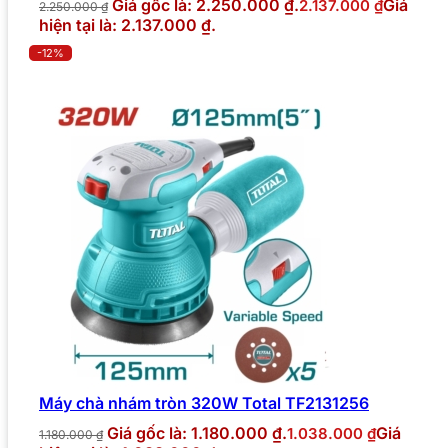
Giá gốc là: 2.250.000 ₫.
Giá
2.137.000
₫
2.250.000
₫
hiện tại là: 2.137.000 ₫.
-12%
Máy chà nhám tròn 320W Total TF2131256
Giá gốc là: 1.180.000 ₫.
Giá
1.038.000
₫
1.180.000
₫