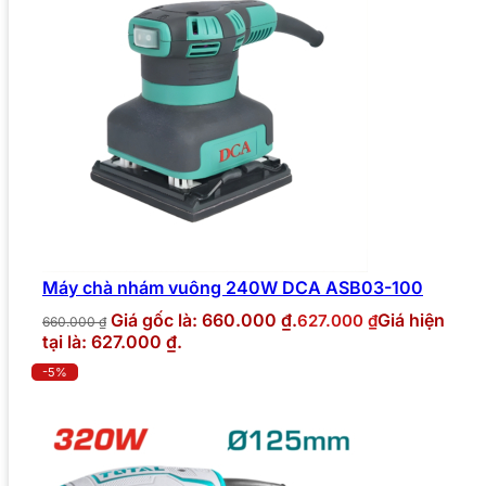
Máy chà nhám vuông 240W DCA ASB03-100
Giá gốc là: 660.000 ₫.
Giá hiện
627.000
₫
660.000
₫
tại là: 627.000 ₫.
-5%