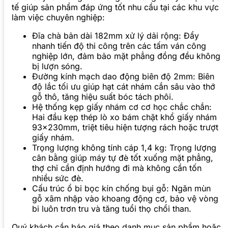
tế giúp sản phẩm đáp ứng tốt nhu cầu tại các khu vực
làm việc chuyên nghiệp:
Đĩa chà bản dài 182mm xử lý dải rộng: Đẩy
nhanh tiến độ thi công trên các tấm ván công
nghiệp lớn, đảm bảo mặt phẳng đồng đều không
bị lượn sóng.
Đường kính mạch dao động biên độ 2mm: Biên
độ lắc tối ưu giúp hạt cát nhám cắn sâu vào thớ
gỗ thô, tăng hiệu suất bóc tách phôi.
Hệ thống kẹp giấy nhám cơ cơ học chắc chắn:
Hai đầu kẹp thép lò xo bám chặt khổ giấy nhám
93x230mm, triệt tiêu hiện tượng rách hoặc trượt
giấy nhám.
Trọng lượng không tính cáp 1,4 kg: Trọng lượng
cân bằng giúp máy tự đè tốt xuống mặt phẳng,
thợ chỉ cần định hướng đi mà không cần tốn
nhiều sức đè.
Cấu trúc ổ bi bọc kín chống bụi gỗ: Ngăn mùn
gỗ xâm nhập vào khoang động cơ, bảo vệ vòng
bi luôn trơn tru và tăng tuổi thọ chổi than.
Quý khách cần báo giá theo danh mục sản phẩm hoặc