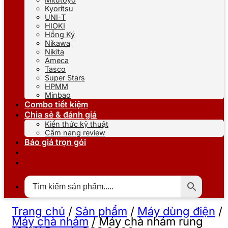
Kyoritsu
UNI-T
HIOKI
Hồng Ký
Nikawa
Nikita
Ameca
Tasco
Super Stars
HPMM
Minbao
Combo tiết kiệm
Chia sẻ & đánh giá
Kiến thức kỹ thuật
Cẩm nang review
Báo giá trọn gói
Trang chủ
/
Sản phẩm
/
Máy dùng điện
/
Máy chà nhám
/
Máy chà nhám rung