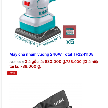
Máy chà nhám vuông 240W Total TF2241108
Giá gốc là: 830.000 ₫.
Giá hiện
788.000
₫
830.000
₫
tại là: 788.000 ₫.
-12%