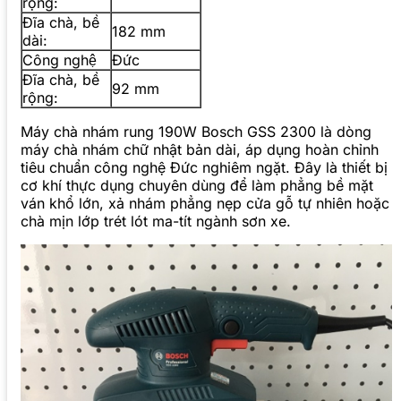
rộng:
Đĩa chà, bề
182 mm
dài:
Công nghệ
Đức
Đĩa chà, bề
92 mm
rộng:
Máy chà nhám rung 190W Bosch GSS 2300 là dòng
máy chà nhám chữ nhật bản dài, áp dụng hoàn chỉnh
tiêu chuẩn công nghệ Đức nghiêm ngặt. Đây là thiết bị
cơ khí thực dụng chuyên dùng để làm phẳng bề mặt
ván khổ lớn, xả nhám phẳng nẹp cửa gỗ tự nhiên hoặc
chà mịn lớp trét lót ma-tít ngành sơn xe.