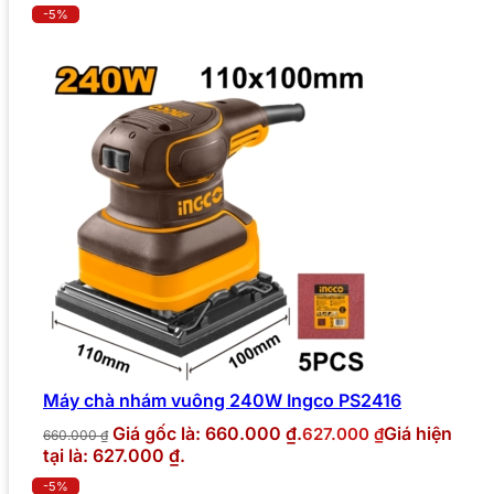
-5%
Máy chà nhám vuông 240W Ingco PS2416
Giá gốc là: 660.000 ₫.
Giá hiện
627.000
₫
660.000
₫
tại là: 627.000 ₫.
-5%