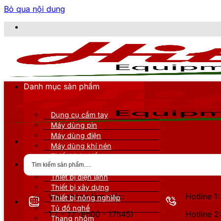
Bỏ qua nội dung
CÔNG TY
Danh mục sản phẩm
Dụng cụ cầm tay
Máy dùng pin
Máy dùng điện
Máy dùng khí nén
Thiết bị đo kiểm
Thiết bị nâng đỡ
Thiết bị điện lạnh
Thiết bị xây dựng
Văn phòng làm việc:
Hotline 
Thiết bị nông nghiệp
Tủ đồ nghề
T2 - T7 (8h00 - 17h45)
Hotline 
Thang nhôm