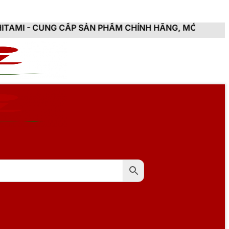
ẤP SẢN PHẨM CHÍNH HÃNG, MỚI 100%, ĐẦY ĐỦ CHỨNG 