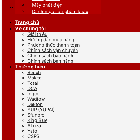
Máy phát điện
Danh mục sản phẩm khác
Trang chủ
Về chúng tôi
Giới thiệu
Hướng dẫn mua hàng
Phương thức thanh toán
Chính sách vận chuyển
Chính sách bảo hành
Chính sách bán hàng
Thương hiệu
Bosch
Makita
Total
DCA
Ingco
Wadfow
Dekton
YUP (YUPAI)
Sfunpro
King Blue
Akuza
Yato
CSPS