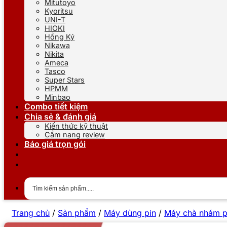
Mitutoyo
Kyoritsu
UNI-T
HIOKI
Hồng Ký
Nikawa
Nikita
Ameca
Tasco
Super Stars
HPMM
Minbao
Combo tiết kiệm
Chia sẻ & đánh giá
Kiến thức kỹ thuật
Cẩm nang review
Báo giá trọn gói
Trang chủ
/
Sản phẩm
/
Máy dùng pin
/
Máy chà nhám p