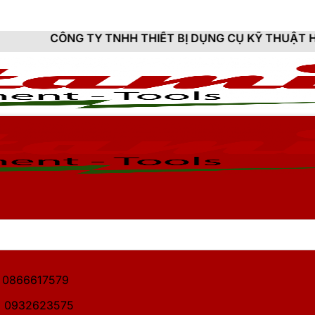
 TNHH THIẾT BỊ DỤNG CỤ KỸ THUẬT HITAMI - CUNG C
1: 0866617579
2: 0932623575