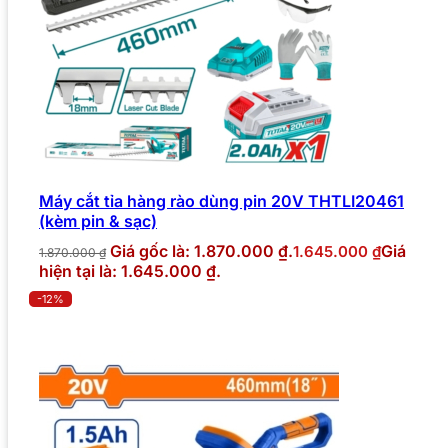
Máy cắt tỉa hàng rào dùng pin 20V THTLI20461
(kèm pin & sạc)
Giá gốc là: 1.870.000 ₫.
Giá
1.645.000
₫
1.870.000
₫
hiện tại là: 1.645.000 ₫.
-12%