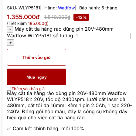
SKU:
WLYP5181
Hãng:
Wadfow
Bảo hành: 6 tháng
1.355.000₫
1.540.000₫
-12%
(Tiết kiệm
185.000₫
)
Máy cắt tỉa hàng rào dùng pin 20V-480mm
Wadfow WLYP5181 số lượng
Thêm vào giỏ
Mua ngay
Thêm vào báo giá
Máy cắt tỉa hàng rào dùng pin 20V-480mm Wadfow
WLYP5181: 20V, tốc độ 2400spm. Lưỡi cắt laser dài
480mm, cắt tối đa 16mm. Kèm 1 pin 2.0Ah, 1 sạc 220-
240V. Đóng gói hộp màu, đây là công cụ không dây
hiệu quả cho việc cắt tỉa hàng rào.
✅ Cam kết chính hãng, mới 100%