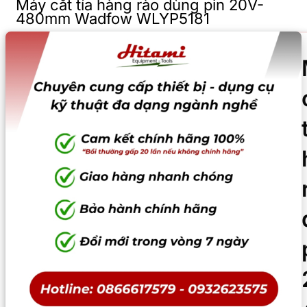
Máy cắt tỉa hàng rào dùng pin 20V-
480mm Wadfow WLYP5181