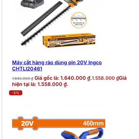
Máy cắt hàng rào dùng pin 20V Ingco
CHTLI20461
Giá gốc là: 1.640.000 ₫.
Giá
1.558.000
₫
1.640.000
₫
hiện tại là: 1.558.000 ₫.
-5%