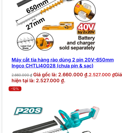
Máy cắt tỉa hàng rào dùng 2 pin 20V-650mm
Ingco CHTLI40028 (chưa pin & sạc)
Giá gốc là: 2.660.000 ₫.
Giá
2.527.000
₫
2.660.000
₫
hiện tại là: 2.527.000 ₫.
-12%