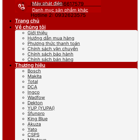
Máy phát điện
Hotline 1: 0866617579
Danh mục sản phẩm khác
Hotline 2: 0932623575
Trang chủ
Về chúng tôi
Giới thiệu
Hướng dẫn mua hàng
Phương thức thanh toán
Chính sách vận chuyển
Chính sách bảo hành
Chính sách bán hàng
Thương hiệu
Bosch
Makita
Total
DCA
Ingco
Wadfow
Dekton
YUP (YUPAI)
Sfunpro
King Blue
Akuza
Yato
CSPS
Mitutoyo