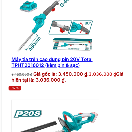
Máy tỉa trên cao dùng pin 20V Total
TPHT2016012 (kèm pin & sạc)
Giá gốc là: 3.450.000 ₫.
Giá
3.036.000
₫
3.450.000
₫
hiện tại là: 3.036.000 ₫.
-12%