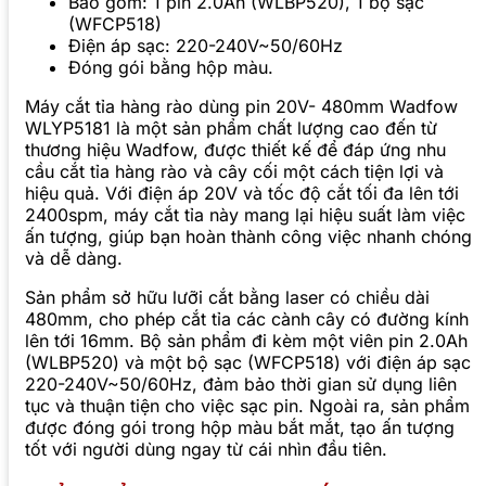
Bao gồm: 1 pin 2.0Ah (WLBP520), 1 bộ sạc
(WFCP518)
Điện áp sạc: 220-240V~50/60Hz
Đóng gói bằng hộp màu.
Máy cắt tỉa hàng rào dùng pin 20V- 480mm Wadfow
WLYP5181 là một sản phẩm chất lượng cao đến từ
thương hiệu Wadfow, được thiết kế để đáp ứng nhu
cầu cắt tỉa hàng rào và cây cối một cách tiện lợi và
hiệu quả. Với điện áp 20V và tốc độ cắt tối đa lên tới
2400spm, máy cắt tỉa này mang lại hiệu suất làm việc
ấn tượng, giúp bạn hoàn thành công việc nhanh chóng
và dễ dàng.
Sản phẩm sở hữu lưỡi cắt bằng laser có chiều dài
480mm, cho phép cắt tỉa các cành cây có đường kính
lên tới 16mm. Bộ sản phẩm đi kèm một viên pin 2.0Ah
(WLBP520) và một bộ sạc (WFCP518) với điện áp sạc
220-240V~50/60Hz, đảm bảo thời gian sử dụng liên
tục và thuận tiện cho việc sạc pin. Ngoài ra, sản phẩm
được đóng gói trong hộp màu bắt mắt, tạo ấn tượng
tốt với người dùng ngay từ cái nhìn đầu tiên.