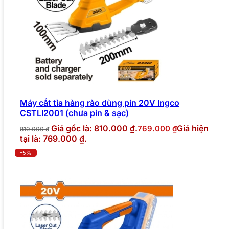
Máy cắt tỉa hàng rào dùng pin 20V Ingco
CSTLI2001 (chưa pin & sạc)
Giá gốc là: 810.000 ₫.
Giá hiện
769.000
₫
810.000
₫
tại là: 769.000 ₫.
-5%