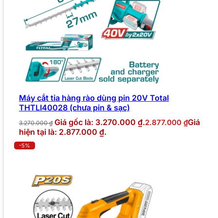
Máy cắt tỉa hàng rào dùng pin 20V Total
THTLI40028 (chưa pin & sạc)
Giá gốc là: 3.270.000 ₫.
Giá
2.877.000
₫
3.270.000
₫
hiện tại là: 2.877.000 ₫.
-5%