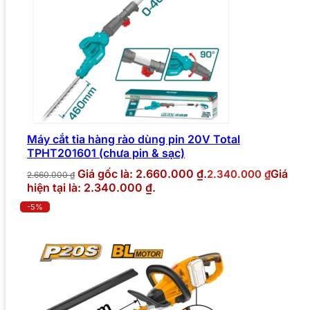
Máy cắt tỉa hàng rào dùng pin 20V Total
TPHT201601 (chưa pin & sạc)
Giá gốc là: 2.660.000 ₫.
Giá
2.340.000
₫
2.660.000
₫
hiện tại là: 2.340.000 ₫.
-5%