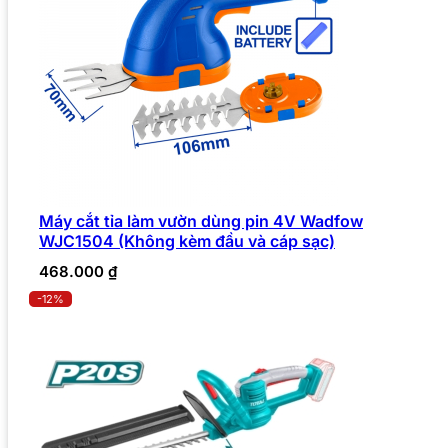
Máy cắt tỉa làm vườn dùng pin 4V Wadfow
WJC1504 (Không kèm đầu và cáp sạc)
468.000
₫
-12%