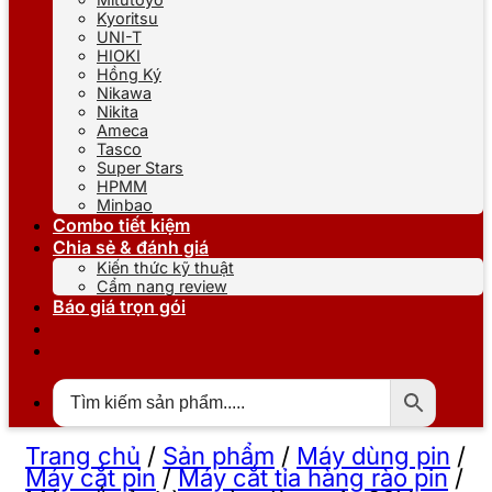
Kyoritsu
UNI-T
HIOKI
Hồng Ký
Nikawa
Nikita
Ameca
Tasco
Super Stars
HPMM
Minbao
Combo tiết kiệm
Chia sẻ & đánh giá
Kiến thức kỹ thuật
Cẩm nang review
Báo giá trọn gói
Trang chủ
/
Sản phẩm
/
Máy dùng pin
/
Máy cắt pin
/
Máy cắt tỉa hàng rào pin
/