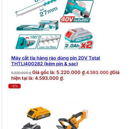
Máy cắt tỉa hàng rào dùng pin 20V Total
THTLI400282 (kèm pin & sạc)
Giá gốc là: 5.220.000 ₫.
Giá
4.593.000
₫
5.220.000
₫
hiện tại là: 4.593.000 ₫.
-5%