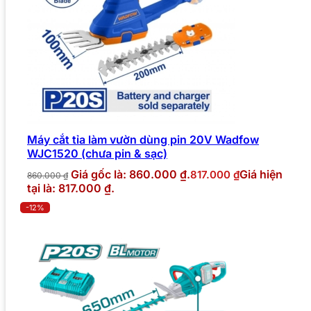
Máy cắt tỉa làm vườn dùng pin 20V Wadfow
WJC1520 (chưa pin & sạc)
Giá gốc là: 860.000 ₫.
Giá hiện
817.000
₫
860.000
₫
tại là: 817.000 ₫.
-12%