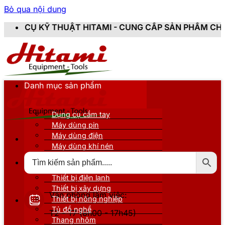
Bỏ qua nội dung
ẬT HITAMI - CUNG CẤP SẢN PHẨM CHÍNH HÃNG, MỚI 1
Danh mục sản phẩm
Dụng cụ cầm tay
Máy dùng pin
Máy dùng điện
Máy dùng khí nén
Thiết bị đo kiểm
Thiết bị nâng đỡ
Thiết bị điện lạnh
Thiết bị xây dựng
Văn phòng làm việc:
Thiết bị nông nghiệp
Tủ đồ nghề
T2 - T7 (8h00 - 17h45)
Thang nhôm