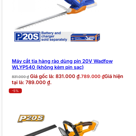
Máy cắt tỉa hàng rào dùng pin 20V Wadfow
WLYP540 (không kèm pin sạc)
Giá gốc là: 831.000 ₫.
Giá hiện
789.000
₫
831.000
₫
tại là: 789.000 ₫.
-5%