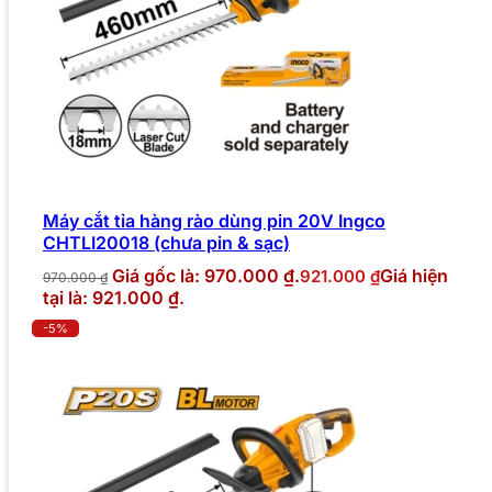
Máy cắt tỉa hàng rào dùng pin 20V Ingco
CHTLI20018 (chưa pin & sạc)
Giá gốc là: 970.000 ₫.
Giá hiện
921.000
₫
970.000
₫
tại là: 921.000 ₫.
-5%