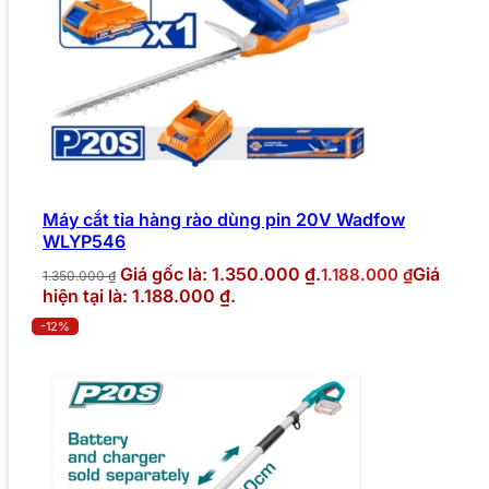
Máy cắt tỉa hàng rào dùng pin 20V Wadfow
WLYP546
Giá gốc là: 1.350.000 ₫.
Giá
1.188.000
₫
1.350.000
₫
hiện tại là: 1.188.000 ₫.
-12%